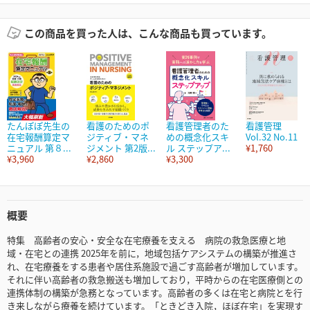
この商品を買った人は、こんな商品も買っています。
たんぽぽ先生の
看護のためのポ
看護管理者のた
看護管理
在宅報酬算定マ
ジティブ・マネ
めの概念化スキ
Vol.32 No.11
ニュアル 第８...
ジメント 第2版...
ル ステップア...
¥1,760
¥3,960
¥2,860
¥3,300
概要
特集 高齢者の安心・安全な在宅療養を支える 病院の救急医療と地
域・在宅との連携 2025年を前に，地域包括ケアシステムの構築が推進さ
れ、在宅療養をする患者や居住系施設で過ごす高齢者が増加しています。
それに伴い高齢者の救急搬送も増加しており，平時からの在宅医療側との
連携体制の構築が急務となっています。高齢者の多くは在宅と病院とを行
き来しながら療養を続けています。「ときどき入院，ほぼ在宅」を実現す