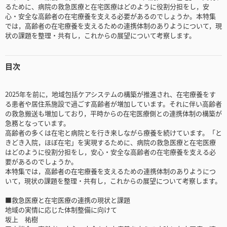
るために、病院の救急医療と在宅医療はどのように役割分担をし，安
心・安全な高齢者の在宅療養を支える必要があるのでしょうか。本特集
では，高齢者の在宅療養を支えるための連携体制のありようについて，現
状の課題を整理・共有し，これからの展望について考察します。
目次
2025年を前に，地域包括ケアシステムの構築が推進され、在宅療養をす
る患者や居住系施設で過ごす高齢者が増加しています。それに伴い高齢者
の救急搬送も増加しており，平時からの在宅医療側との連携体制の構築が
急務となっています。
高齢者の多くは在宅と病院とを行き来しながら療養を続けています。「と
きどき入院，ほぼ在宅」を実現するために、病院の救急医療と在宅医療
はどのように役割分担をし，安心・安全な高齢者の在宅療養を支える必
要があるのでしょうか。
本特集では，高齢者の在宅療養を支えるための連携体制のありようにつ
いて，現状の課題を整理・共有し，これからの展望について考察します。
■救急医療と在宅医療の連携の現状と課題
地域の実情に応じた体制整備に向けて
坂上 祐樹