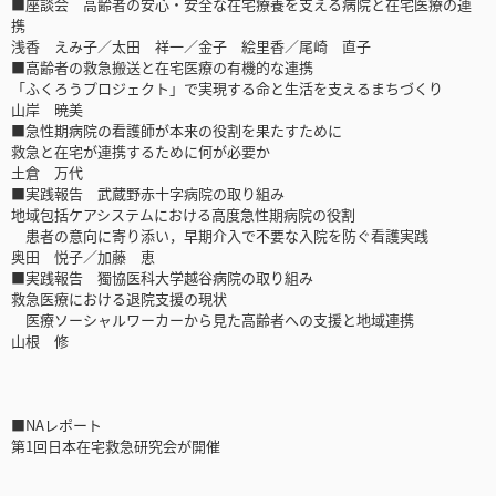
■座談会 高齢者の安心・安全な在宅療養を支える病院と在宅医療の連
携
浅香 えみ子／太田 祥一／金子 絵里香／尾崎 直子
■高齢者の救急搬送と在宅医療の有機的な連携
「ふくろうプロジェクト」で実現する命と生活を支えるまちづくり
山岸 暁美
■急性期病院の看護師が本来の役割を果たすために
救急と在宅が連携するために何が必要か
土倉 万代
■実践報告 武蔵野赤十字病院の取り組み
地域包括ケアシステムにおける高度急性期病院の役割
患者の意向に寄り添い，早期介入で不要な入院を防ぐ看護実践
奥田 悦子／加藤 恵
■実践報告 獨協医科大学越谷病院の取り組み
救急医療における退院支援の現状
医療ソーシャルワーカーから見た高齢者への支援と地域連携
山根 修
■NAレポート
第1回日本在宅救急研究会が開催