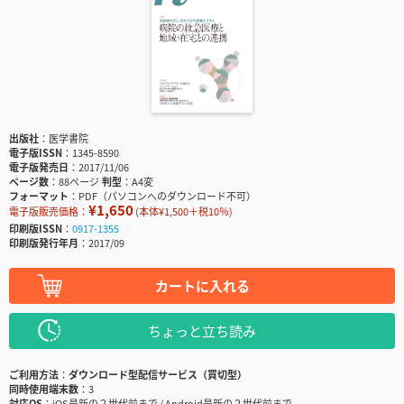
出版社
医学書院
電子版ISSN
1345-8590
電子版発売日
2017/11/06
ページ数
88ページ
判型
A4変
フォーマット
PDF（パソコンへのダウンロード不可）
¥1,650
電子版販売価格：
(本体¥1,500＋税10％)
印刷版ISSN
0917-1355
印刷版発行年月
2017/09
カートに入れる
ちょっと立ち読み
ご利用方法
ダウンロード型配信サービス（買切型）
同時使用端末数
3
対応OS
iOS最新の２世代前まで / Android最新の２世代前まで