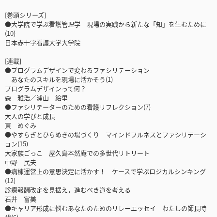
[巻頭シリーズ]
●大学院で学ぶ看護管理学 現場の実践から新たな「知」を生むために
(10)
日本赤十字看護大学大学院
[連載]
●プログラムデザインで変わるファシリテーション
あなたのスキルを現場に活かそう(1)
プログラムデザインって何？
森 雅浩／浦山 絵里
●ファシリテーターのための看護リフレクション(7)
大人の学びと成長
東 めぐみ
●やすらぎとひらめきの場づくり マインドフルネスとファシリテーシ
ョン(15)
大家族ごっこ 屋久島本然庵での多世代リトリート
中野 民夫
●病棟運営上の意思決定に活かす！ ケースで学ぶロジカルシンキング
(12)
診療報酬改定を見据え，進むべき道を考える
石井 富美
●キャリア形成に悩むあなたのためのリレーエッセイ わたしの師長時