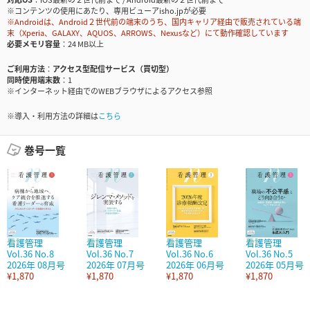
※コンテンツの使用にあたり、専用ビューアisho.jpが必要
※Androidは、Android２世代前の端末のうち、国内キャリア経由で販売されている端
末（Xperia、GALAXY、AQUOS、ARROWS、Nexusなど）にて動作確認しています
必要メモリ容量
24 MB以上
ご利用方法
アクセス型配信サービス（買切型）
同時使用端末数
1
※インターネット経由でのWEBブラウザによるアクセス参照
※導入・利用方法の詳細は
こちら
巻号一覧
看護管理
看護管理
看護管理
看護管理
Vol.36 No.8
Vol.36 No.7
Vol.36 No.6
Vol.36 No.5
2026年 08月号
2026年 07月号
2026年 06月号
2026年 05月号
¥1,870
¥1,870
¥1,870
¥1,870