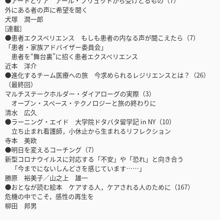
●アートとケア アール・ブリュットから受けとるもの（7）
外にある者の声に希望を聞く
犬塚 潤一郎
[連載]
●患者エクスペリエンス もしも患者の内なる声が聞こえたら（7）
「患者・家族アドバイザー委員会」
患者を“舞台裏”に招く患者エクスペリエンス
近本 洋介
●進化するチーム医療への旅 今求められるレジリエンスとは？（26）
（最終回）
マルチステークホルダー・ダイアローグの実際（3）
オープン・スペース・テクノロジーと旅の終わりに
清水 広久
●ラーニング・エイド 大学院ドタバタ留学記 in NY（10）
立ち止まれ看護師，小休止から生まれるリフレクション
寺本 美欧
●明日を変えるコーチング（7）
新型コロナウイルスに対応する「不安」や「恐れ」と向き合う
「今までにないしんどさを感じています……」
勝原 裕美子／山之上 雄一
●おとなが読む絵本 ケアする人，ケアされる人のために（167）
危機の中でこそ，感性の再生を
柳田 邦男