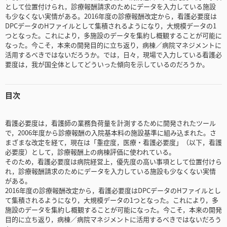
として位置付けられ，診療報酬請求のためにデータを入力している施設
も少なくない実情がある。2016年度の診療報酬改定から，看護必要度は
DPCデータのHファイルとして集積されるようになり，大規模データの1
つとなった。これにより，多施設のデータを集約し概観することが可能に
なった。今こそ，本来の開発目的に立ち返り，病棟／病院マネジメントに
活用するべきではないだろうか。では，日々，現場で入力している看護必
要度は，我が国全体としてどういった傾向を示しているのだろうか。
目次
看護必要度は，看護師の業務負荷量を計測するために開発されたツール
で，2006年度から診療報酬の入院基本料の施設基準に組み込まれた。さ
まざまな改定を経て，現在は「重症度，医療・看護必要度」（以下，看護
必要度）として，診療報酬上の病棟評価に使われている。
そのため，看護必要度は病院経営上，優先度の高い事項として位置付けら
れ，診療報酬請求のためにデータを入力している施設も少なくない実情
がある。
2016年度の診療報酬改定から，看護必要度はDPCデータのHファイルとし
て集積されるようになり，大規模データの1つとなった。これにより，多
施設のデータを集約し概観することが可能になった。今こそ，本来の開発
目的に立ち返り，病棟／病院マネジメントに活用するべきではないだろう