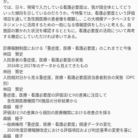
か。
では，日々，現場で入力している看護必要度は，我が国全体としてどう
いった傾向を示しているのだろうか。今特集では，看護必要度という評価
項目を通して急性期医療の患者像を概観し，この大規模データベースをマ
ネジメントに活用するための一助になる情報提供をしたいと考える。自
施設の置かれた状況を確認するとともに，看護必要度の活用について再考
する機会にしていただければ幸いである。
診療報酬制度における「重症度，医療・看護必要度」のこれまでと今後
林田 賢史
入院患者の重症度，医療・看護必要度の実態
2016年と2017年のデータから見えてきたもの
林田 賢史
入院相対日から見る重症度，医療・看護必要度該当患者割合の実態（DPC
別）
林田 賢史
重症度，医療・看護必要度の評価法IとIIの差異に注目して
急性期医療機関750施設の分析結果から
森脇 睦子
評価法IとIIの差異から個別の医療機関における改善点を探る
森脇 睦子
一般病棟用「重症度，医療・看護必要度」関連データの変化
2020年度診療報酬改定における評価項目および判定基準の変更を基に
森脇 睦子