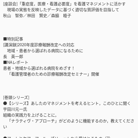
[座談会]「重症度，医療・看護必要度」を看護マネジメントに活かす
現場の実態を反映したデータに基づく適切な質評価を目指して
秋山 智弥／林田 賢史／森脇 睦子
■特別記事
[講演録]2020年度診療報酬改定への対応
地域・患者から選ばれる病院になるために
長 英一郎
■NAレポート
患者・地域から選ばれる病院をめざす！
「看護管理者のための診療報酬改定セミナー」開催
[巻頭シリーズ]
●【シリーズ】あしたのマネジメントを考えるヒント，このひとに聞く
宇田川元一氏
組織の実践力を上げることに，
「ナラティヴ・アプローチ」がどのように機能するのか，教えてくださ
い