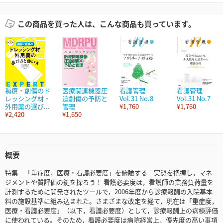
この商品を買った人は、こんな商品も買っています。
褥瘡・創傷のド
医療関連機器圧
看護管理
看護管理
レッシング材・
迫創傷の予防と
Vol.31 No.8
Vol.31 No.7
外用薬の選び...
管理
¥1,760
¥1,760
¥2,420
¥1,650
概要
特集 「重症度，医療・看護必要度」を俯瞰する 実態を把握し，マネ
ジメントや質評価の鍵を探ろう！ 看護必要度は，看護師の業務負荷量を
計測するために開発されたツールで，2006年度から診療報酬の入院基本
料の施設基準に組み込まれた。さまざまな改定を経て，現在は「重症度，
医療・看護必要度」（以下，看護必要度）として，診療報酬上の病棟評価
に使われている。そのため，看護必要度は病院経営上，優先度の高い事項