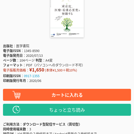
出版社
医学書院
電子版ISSN
1345-8590
電子版発売日
2020/07/13
ページ数
104ページ
判型
A4変
フォーマット
PDF（パソコンへのダウンロード不可）
¥1,650
電子版販売価格：
(本体¥1,500＋税10％)
印刷版ISSN
0917-1355
印刷版発行年月
2020/06
カートに入れる
ちょっと立ち読み
ご利用方法
ダウンロード型配信サービス（買切型）
同時使用端末数
3
対応OS
iOS最新の２世代前まで / Android最新の２世代前まで