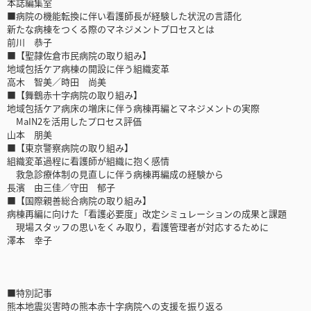
本誌編集室
■病院の機能転換に伴い看護師長が経験した状況の言語化
新たな病棟をつくる際のマネジメントプロセスとは
前川 恭子
■【聖隷佐倉市民病院の取り組み】
地域包括ケア病棟の開設に伴う組織変革
高木 智美／時田 尚美
■【舞鶴赤十字病院の取り組み】
地域包括ケア病床の増床に伴う病棟再編とマネジメントの実際
MaIN2を活用したプロセス評価
山本 朋美
■【東京警察病院の取り組み】
組織変革過程に看護師が組織に抱く感情
救急診療体制の見直しに伴う病棟再編成の経験から
長濱 由三佳／守田 郁子
■【国際親善総合病院の取り組み】
病棟再編に向けた「看護必要度」改定シミュレーションの成果と課題
現場スタッフの思いをくみ取り，看護管理者が対応するために
澤本 幸子
■特別記事
熊本地震災害時の熊本赤十字病院への支援を振り返る