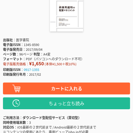
出版社
医学書院
電子版ISSN
1345-8590
電子版発売日
2017/09/04
ページ数
96ページ
判型
A4変
フォーマット
PDF（パソコンへのダウンロード不可）
¥1,650
電子版販売価格：
(本体¥1,500＋税10％)
印刷版ISSN
0917-1355
印刷版発行年月
2017/02
カートに入れる
ちょっと立ち読み
ご利用方法
ダウンロード型配信サービス（買切型）
同時使用端末数
3
対応OS
iOS最新の２世代前まで / Android最新の２世代前まで
※コンテンツの使用にあたり、専用ビューアisho.jpが必要