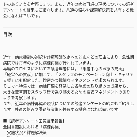
トのありようを考察します。また，近年の病棟再編の現状についての読者
アンケートの結果もご紹介します。共通の悩みや課題解決策を共有する機
会になれば幸いです。
目次
近年，病床機能の選択や診療報酬改定への対応などの理由により，急性期
病院では毎年のように病棟再編が行われています。
再編のプロセスにおいて看護管理者には，「患者中心の医療の充実」
「経営への貢献」に加えて，「スタッフのモチベーション向上・キャリア
支援」にも配慮した，緻密かつ繊細なマネジメントが求められます。
そこで本特集では，病棟再編を経験した各施設の取り組みの成果から，
大きな変革期をスタッフ皆で乗り越えるための看護マネジメントのあり
ようを考察します。
また，近年の病棟再編の現状についての読者アンケートの結果もご紹介し
ます。共通の悩みや課題解決策を共有する機会になれば幸いです。
■【読者アンケート回答結果報告】
全国各施設における「病棟再編」
実施状況と課題解決策