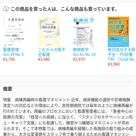
この商品を買った人は、こんな商品も買っています。
看護管理
これからの腎不
精神医学
絶対成功する腎
Vol.34 No.5
全看護
Vol.61 No.10
不全・PD診
¥1,760
¥3,080
¥2,970
TRC（Total Re..
¥3,960
概要
特集 病棟再編時の看護マネジメント 近年，病床機能の選択や診療報酬
改定への対応などの理由により，急性期病院では毎年のように病棟再編が
行われています。再編のプロセスにおいて看護管理者には，「患者中心の
医療の充実」「経営への貢献」に加えて，「スタッフのモチベーション向
上・キャリア支援」にも配慮した，緻密かつ繊細なマネジメントが求め
られます。そこで本特集では，病棟再編を経験した各施設の取り組みの成
果から，大きな変革期をスタッフ皆で乗り越えるための看護マネジメン