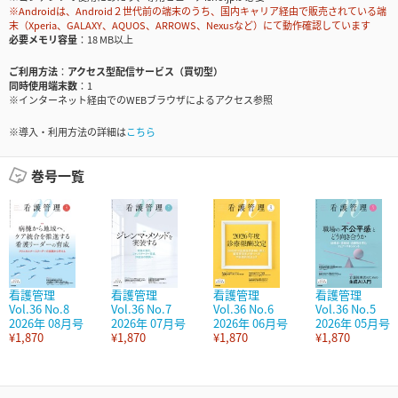
※Androidは、Android２世代前の端末のうち、国内キャリア経由で販売されている端
末（Xperia、GALAXY、AQUOS、ARROWS、Nexusなど）にて動作確認しています
必要メモリ容量
18 MB以上
ご利用方法
アクセス型配信サービス（買切型）
同時使用端末数
1
※インターネット経由でのWEBブラウザによるアクセス参照
※導入・利用方法の詳細は
こちら
巻号一覧
看護管理
看護管理
看護管理
看護管理
Vol.36 No.8
Vol.36 No.7
Vol.36 No.6
Vol.36 No.5
2026年 08月号
2026年 07月号
2026年 06月号
2026年 05月号
¥1,870
¥1,870
¥1,870
¥1,870