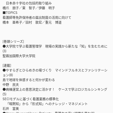
日本赤十字社の包括的取り組み
橋爪 朋子／東 智子／伊藤 明子
■TOPICS
看護師等免許保持者の届出制度の活用に向けて
橋本 亜希子／田村 敦宏／重元 博道
[巻頭シリーズ]
●大学院で学ぶ看護管理学 現場の実践から新たな「知」を生むために
(3)
聖路加国際大学大学院
[連載]
●やすらぎとひらめきの場づくり マインドフルネスとファシリテーシ
ョン(8)
島で地球を体感すると何かが変わる
中野 民夫
●病棟運営上の意思決定に活かす！ ケースで学ぶロジカルシンキング
(5)
SECIモデルに基づく看護業務の標準化
「暗黙知」から「形式知」へのナレッジ・マネジメント
石井 富美