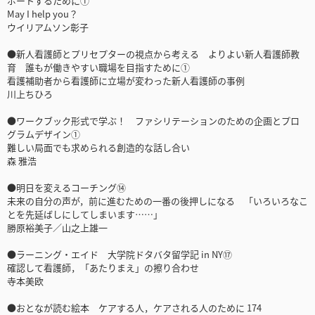
ポートするために①
May I help you？
ウイリアムソン彰子
●新人看護師とプリセプターの視点から考える よりよい新人看護師教
育 誰もが働きやすい職場を目指すために①
看護補助者から看護師に立場が変わった新人看護師の事例
川上ちひろ
●ワークブック形式で学ぶ！ ファシリテーションのための企画とプロ
グラムデザイン①
難しい局面でも求められる創造的な話し合い
森 雅浩
●明日を変えるコーチング⑭
未来の自分の声が，前に進むための一番の後押しになる 「いろいろなこ
とを先延ばしにしてしまいます……」
勝原裕美子／山之上雄一
●ラーニング・エイド 大学院ドタバタ留学記 in NY⑰
確認して看護師，「あたりまえ」の擦り合わせ
寺本美欧
●おとなが読む絵本 ケアする人，ケアされる人のために 174