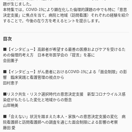
題が生じました。
本特集では，COVID-19により顕在化した倫理的課題の中でも特に「意思
決定支援」に焦点を当て，病院と地域（訪問看護）それぞれの経験を紹介
することで，今後の在り方を考えるヒントを提示します。
目次
■【インタビュー】高齢者が希望する最善の医療およびケアを受けるた
めの倫理的考え方 日本老年医学会の『提言』を基に
会田薫子
■【インタビュー】がん患者におけるCOVID-19による「面会制限」の影
響 臨床実践と看護管理の視点から
田村恵子
■リスク共生・リスク選択時代の意思決定支援 新型コロナウイルス感
染症がもたらした変化と地域からの懸念
山岸暁美
■「会えない」状況を踏まえた本人・家族への意思決定支援の変化 病
院看護師と訪問看護師への調査を通じた面会制限による影響の考察
藤田 愛