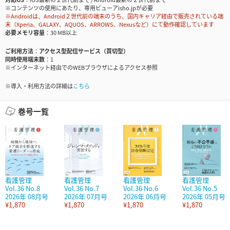
※コンテンツの使用にあたり、専用ビューアisho.jpが必要
※Androidは、Android２世代前の端末のうち、国内キャリア経由で販売されている端
末（Xperia、GALAXY、AQUOS、ARROWS、Nexusなど）にて動作確認しています
必要メモリ容量
30 MB以上
ご利用方法
アクセス型配信サービス（買切型）
同時使用端末数
1
※インターネット経由でのWEBブラウザによるアクセス参照
※導入・利用方法の詳細は
こちら
巻号一覧
看護管理
看護管理
看護管理
看護管理
Vol.36 No.8
Vol.36 No.7
Vol.36 No.6
Vol.36 No.5
2026年 08月号
2026年 07月号
2026年 06月号
2026年 05月号
¥1,870
¥1,870
¥1,870
¥1,870