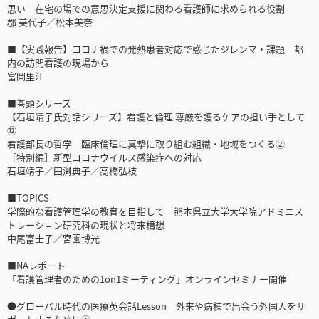
思い 在宅の場での意思決定支援に関わる看護師に求められる役割
郡 美代子／松本美奈
■【実践報告】コロナ禍での発熱患者対応で感じたジレンマ・課題 都
内の訪問看護の現場から
富岡里江
■巻頭シリーズ
【石垣靖子氏対話シリーズ】看護と倫理 尊厳を護るケアの担い手として
⑫
看護部長の哲学 臨床倫理に真摯に取り組む組織・地域をつくる②
［特別編］新型コロナウイルス感染症への対応
石垣靖子／田渕典子／高橋弘枝
■TOPICS
学際的な看護管理学の教育を目指して 熊本県立大学大学院アドミニス
トレーション研究科の現状と将来構想
中尾富士子／宮園博光
■NAレポート
「看護管理者のための1on1ミーティング」オンラインセミナー開催
●グローバル時代の医療英会話Lesson 外来や病棟で出会う外国人をサ