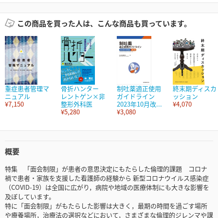
この商品を買った人は、こんな商品も買っています。
重症患者管理マ
骨折ハンター
制吐薬適正使用
終末期ディスカ
ニュアル
レントゲン×非
ガイドライン
ッション
¥7,150
整形外科医
2023年10月改...
¥4,070
¥5,280
¥3,080
概要
特集 「面会制限」が患者の意思決定にもたらした倫理的課題 コロナ
禍で患者・家族を支援した看護師の経験から 新型コロナウイルス感染症
（COVID-19）は全国に広がり，病院や地域の医療体制にも大きな影響を
及ぼしています。
特に「面会制限」がもたらした影響は大きく，最期の時間を過ごす場所
や療養場所，治療法の選択などにおいて，さまざまな倫理的ジレンマや課