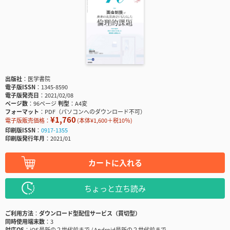
出版社
医学書院
電子版ISSN
1345-8590
電子版発売日
2021/02/08
ページ数
96ページ
判型
A4変
フォーマット
PDF（パソコンへのダウンロード不可）
¥1,760
電子版販売価格：
(本体¥1,600＋税10％)
印刷版ISSN
0917-1355
印刷版発行年月
2021/01
カートに入れる
ちょっと立ち読み
ご利用方法
ダウンロード型配信サービス（買切型）
同時使用端末数
3
対応OS
iOS最新の２世代前まで / Android最新の２世代前まで