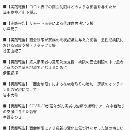
■【実践報告】コロナ禍での面会制限はどのような影響を与えたか
津田泰伸／山下将志
■【実践報告】リモート面会による代理意思決定支援
小澤元子
■【実践報告】面会制限が家族の病状認識に与えた影響 急性期病院に
おける家族支援・スタッフ支援
谷田由紀子
■【実践報告】終末期患者の意思決定支援 病院の面会制限の中で患者
と家族の希望を地域でかなえるために
伊東紀揮
■【実践報告】「面会制限」による在宅看取りの増加 連携のオンライ
ン化の実現に向けて
岩本大希
■【実践報告】COVID-19が若年がん患者の治療や緩和ケア，在宅看取り
の支援に与えた影響
宇野さつき
■【実践報告】面会制限により母親の変化に気づけなかった娘の悔しい