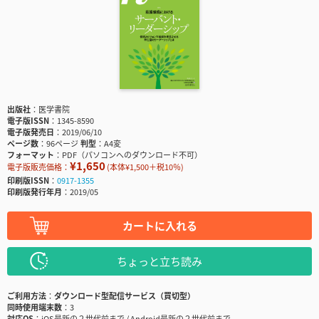
出版社
医学書院
電子版ISSN
1345-8590
電子版発売日
2019/06/10
ページ数
96ページ
判型
A4変
フォーマット
PDF（パソコンへのダウンロード不可）
¥1,650
電子版販売価格：
(本体¥1,500＋税10％)
印刷版ISSN
0917-1355
印刷版発行年月
2019/05
カートに入れる
ちょっと立ち読み
ご利用方法
ダウンロード型配信サービス（買切型）
同時使用端末数
3
対応OS
iOS最新の２世代前まで / Android最新の２世代前まで