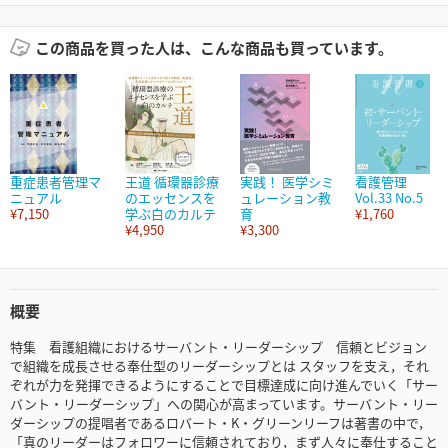
この商品を買った人は、こんな商品も買っています。
重症患者管理マ
王道 循環器診療
実践！ 医学シミ
看護管理
ニュアル
のエッセンスを
ュレーション教
Vol.33 No.5
¥7,150
学ぶ白のカルテ
育
¥1,760
¥4,950
¥3,300
概要
特集 看護組織におけるサーバント・リーダーシップ 信頼とビジョン
で組織を成長させる奉仕型のリーダーシップとは スタッフを支え，それ
ぞれが力を発揮できるようにすることで目標達成に向け進んでいく「サー
バント・リーダーシップ」への関心が高まっています。サーバント・リー
ダーシップの提唱者であるロバート・K・グリーンリーフは著書の中で，
「真のリーダーはフォロワーに信頼されており，まず人々に奉仕すること