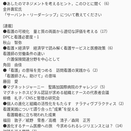
●あしたのマネジメントを考えるヒント，このひとに聞く（6）
金井壽宏氏
「サーバント・リーダーシップ」について教えてください
[連載]
●看護の可視化 量と質の両面から適切な評価を考える（17）
DPCと看護必要度・1
秋山 智弥
●看護×経済学 経済学で読み解く看護サービスと医療政策（6）
看護師の労働条件の違い
介護保険関連分野を中心として
角田 由佳
●「看護」の意味を見つめる 訪問看護の実践から（2）
「看護師さん，助けて」の意味
藤田 愛
●マグネットジャーニー 聖路加国際病院のチャレンジ（5）
マグネットホスピタル認証が求める組織とナースの代表者会議
柳橋 礼子／CNSと管理の研究会
●個人の進化と組織の活性化をもたらす ナラティヴプラクティス（2）
看護実践について語り合った“成果”を捉える
看護職者に立ち現われた成果
福田 敦子／紙野 雪香／高橋 清子／森岡 正芳
●進化するチーム医療への旅 今求められるレジリエンスとは？（14）