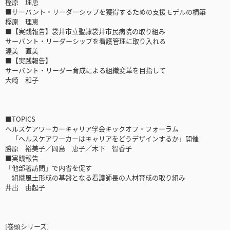
樫原 理恵
■サーバント・リーダーシップを獲得するための支援モデルの構築
樫原 理恵
■【実践報告】袋井市立聖隷袋井市民病院の取り組み
サーバント・リーダーシップを看護管理に取り入れる
渥美 直美
■【実践報告】
サーバント・リーダー育成による組織変革を目指して
大崎 和子
■TOPICS
ヘルスケアワーカーキャリア学会キックオフ・フォーラム
「ヘルスケアワーカーはキャリアをどうデザインするか」開催
勝原 裕美子／岡島 恵子／木下 智香子
■実践報告
「他部署訪問」で内省を促す
組織風土形成の基盤となる看護師長の人材育成の取り組み
井出 由起子
[巻頭シリーズ]