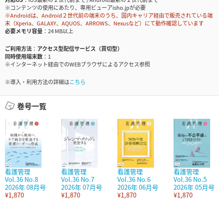
※コンテンツの使用にあたり、専用ビューアisho.jpが必要
※Androidは、Android２世代前の端末のうち、国内キャリア経由で販売されている端
末（Xperia、GALAXY、AQUOS、ARROWS、Nexusなど）にて動作確認しています
必要メモリ容量
24 MB以上
ご利用方法
アクセス型配信サービス（買切型）
同時使用端末数
1
※インターネット経由でのWEBブラウザによるアクセス参照
※導入・利用方法の詳細は
こちら
巻号一覧
看護管理
看護管理
看護管理
看護管理
Vol.36 No.8
Vol.36 No.7
Vol.36 No.6
Vol.36 No.5
2026年 08月号
2026年 07月号
2026年 06月号
2026年 05月号
¥1,870
¥1,870
¥1,870
¥1,870