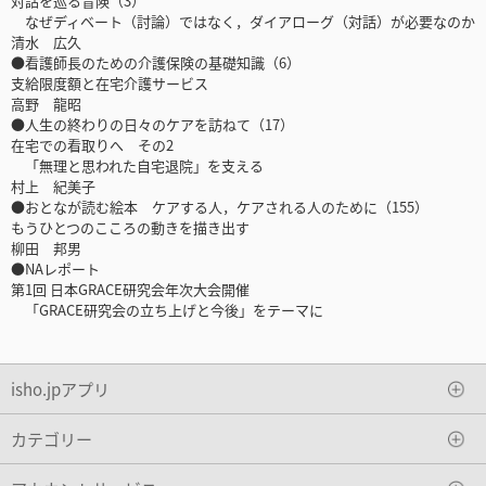
対話を巡る冒険（3）
なぜディベート（討論）ではなく，ダイアローグ（対話）が必要なのか
清水 広久
●看護師長のための介護保険の基礎知識（6）
支給限度額と在宅介護サービス
高野 龍昭
●人生の終わりの日々のケアを訪ねて（17）
在宅での看取りへ その2
「無理と思われた自宅退院」を支える
村上 紀美子
●おとなが読む絵本 ケアする人，ケアされる人のために（155）
もうひとつのこころの動きを描き出す
柳田 邦男
●NAレポート
第1回 日本GRACE研究会年次大会開催
「GRACE研究会の立ち上げと今後」をテーマに
isho.jpアプリ
カテゴリー