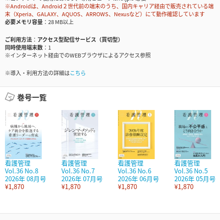
※Androidは、Android２世代前の端末のうち、国内キャリア経由で販売されている端
末（Xperia、GALAXY、AQUOS、ARROWS、Nexusなど）にて動作確認しています
必要メモリ容量
28 MB以上
ご利用方法
アクセス型配信サービス（買切型）
同時使用端末数
1
※インターネット経由でのWEBブラウザによるアクセス参照
※導入・利用方法の詳細は
こちら
巻号一覧
看護管理
看護管理
看護管理
看護管理
Vol.36 No.8
Vol.36 No.7
Vol.36 No.6
Vol.36 No.5
2026年 08月号
2026年 07月号
2026年 06月号
2026年 05月号
¥1,870
¥1,870
¥1,870
¥1,870