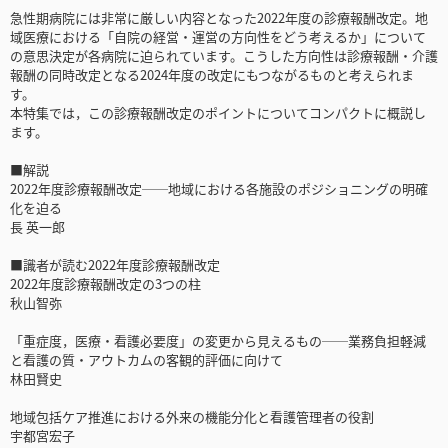
急性期病院には非常に厳しい内容となった2022年度の診療報酬改定。地
域医療における「自院の経営・運営の方向性をどう考えるか」について
の意思決定が各病院に迫られています。こうした方向性は診療報酬・介護
報酬の同時改定となる2024年度の改定にもつながるものと考えられま
す。
本特集では，この診療報酬改定のポイントについてコンパクトに概説し
ます。
■解説
2022年度診療報酬改定──地域における各施設のポジショニングの明確
化を迫る
長 英一郎
■識者が読む2022年度診療報酬改定
2022年度診療報酬改定の3つの柱
秋山智弥
「重症度，医療・看護必要度」の変更から見えるもの──業務負担軽減
と看護の質・アウトカムの客観的評価に向けて
林田賢史
地域包括ケア推進における外来の機能分化と看護管理者の役割
宇都宮宏子