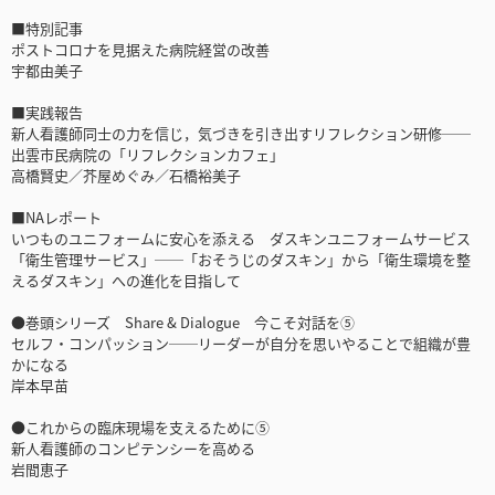
■特別記事
ポストコロナを見据えた病院経営の改善
宇都由美子
■実践報告
新人看護師同士の力を信じ，気づきを引き出すリフレクション研修──
出雲市民病院の「リフレクションカフェ」
高橋賢史／芥屋めぐみ／石橋裕美子
■NAレポート
いつものユニフォームに安心を添える ダスキンユニフォームサービス
「衛生管理サービス」──「おそうじのダスキン」から「衛生環境を整
えるダスキン」への進化を目指して
●巻頭シリーズ Share & Dialogue 今こそ対話を⑤
セルフ・コンパッション──リーダーが自分を思いやることで組織が豊
かになる
岸本早苗
●これからの臨床現場を支えるために⑤
新人看護師のコンピテンシーを高める
岩間恵子