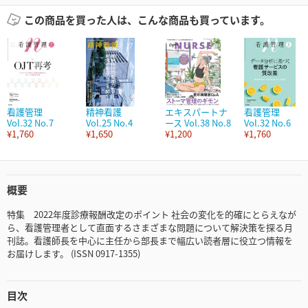
この商品を買った人は、こんな商品も買っています。
看護管理
精神看護
エキスパートナ
看護管理
Vol.32 No.7
Vol.25 No.4
ース Vol.38 No.8
Vol.32 No.6
¥1,760
¥1,650
¥1,200
¥1,760
概要
特集 2022年度診療報酬改定のポイント 社会の変化を的確にとらえなが
ら、看護管理者として直面するさまざまな問題について解決策を探る月
刊誌。看護師長を中心に主任から部長まで幅広い読者層に役立つ情報を
お届けします。 (ISSN 0917-1355)
目次