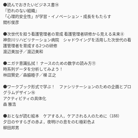
●読んでおきたいビジネス書⑭
『恐れのない組織』
「心理的安全性」が学習・イノベーション・成長をもたらす
間杉俊彦
●次世代を担う看護管理者の育成 看護管理者研修から見える未来⑧
神奈川リハビリテーション病院 シャドウイングを活用した次世代の看
護管理者を育成する2つの研修
渡辺美加子／渡辺美和
●ニガテ意識払拭！ ナースのための数字の読み方⑪
時系列データを分析してみよう！
林田賢史／森脇睦子／梯 正之
●ワークブック形式で学ぶ！ ファシリテーションのための企画とプロ
グラムデザイン⑯
アクティビティの具体化
森 雅浩
●おとなが読む絵本 ケアする人，ケアされる人のために（188）
夕日のやすらぎの赤よ，夜明けの息をのむ極彩色よ
柳田邦男