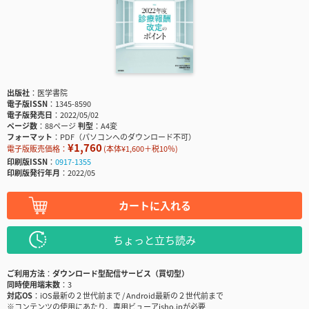
出版社
医学書院
電子版ISSN
1345-8590
電子版発売日
2022/05/02
ページ数
88ページ
判型
A4変
フォーマット
PDF（パソコンへのダウンロード不可）
¥1,760
電子版販売価格：
(本体¥1,600＋税10％)
印刷版ISSN
0917-1355
印刷版発行年月
2022/05
カートに入れる
ちょっと立ち読み
ご利用方法
ダウンロード型配信サービス（買切型）
同時使用端末数
3
対応OS
iOS最新の２世代前まで / Android最新の２世代前まで
※コンテンツの使用にあたり、専用ビューアisho.jpが必要