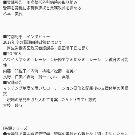
■実践報告 川嶌整形外科病院の取り組み
受審を契機に多職種連携と業務改善を進める
杉本 美代
■特別記事 インタビュー
2017年度の看護関連政策について
厚生労働省医政局看護課長・島田陽子氏に聞く
■TOPICS
ハワイ大学シミュレーション研修で学んだシミュレーション教育の可能
性
内藤 知佐子／内海 桃絵／松野 友美／
長野 仁美／岩崎 賢一／小豆 真護
■実践報告
マッチング制度を用いたローテーション研修と配属後の支援体制の再構
築
現場の意見を取り入れて考案したATE（当て）方式
大枝 砂与
[巻頭シリーズ]
●大学院で学ぶ看護管理学 現場の実践から新たな「知」を生むために