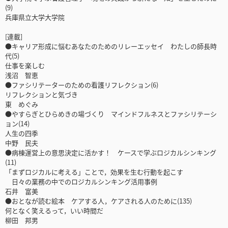
(9)
兵庫県立大学大学院
[連載]
●キャリア形成に悩むあなたのためのリレーエッセイ わたしの師長時
代(5)
仕事を楽しむ
浅沼 智恵
●ファシリテーターのための看護リフレクション(6)
リフレクションと気づき
東 めぐみ
●やすらぎとひらめきの場づくり マインドフルネスとファシリテーシ
ョン(14)
人生の四季
中野 民夫
●病棟運営上の意思決定に活かす！ ケースで学ぶロジカルシンキング
(11)
「まずロジカルに考える」ことで，効果を生む行動を起こす
日々の業務の中でのロジカルシンキング活用事例
石井 富美
●おとなが読む絵本 ケアする人，ケアされる人のために(135)
何となく笑えるって，いい時間だ
柳田 邦男