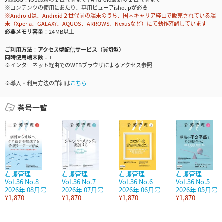
※コンテンツの使用にあたり、専用ビューアisho.jpが必要
※Androidは、Android２世代前の端末のうち、国内キャリア経由で販売されている端
末（Xperia、GALAXY、AQUOS、ARROWS、Nexusなど）にて動作確認しています
必要メモリ容量
24 MB以上
ご利用方法
アクセス型配信サービス（買切型）
同時使用端末数
1
※インターネット経由でのWEBブラウザによるアクセス参照
※導入・利用方法の詳細は
こちら
巻号一覧
看護管理
看護管理
看護管理
看護管理
Vol.36 No.8
Vol.36 No.7
Vol.36 No.6
Vol.36 No.5
2026年 08月号
2026年 07月号
2026年 06月号
2026年 05月号
¥1,870
¥1,870
¥1,870
¥1,870