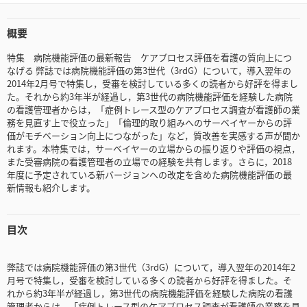
概要
特集 病院機能評価の最新報告 ケアプロセス評価を看護の質向上につ
なげる 弊誌では病院機能評価の第3世代（3rdG）について，導入翌年の
2014年2月号で特集し，受審を検討している多くの読者から好評を得まし
た。それから約3年半が経過し，第3世代の病院機能評価を経験した病院
の看護管理者からは，「症例トレース型のケアプロセス調査が看護師の業
務を見直す上で役立った」「倫理的取り組みへのサーベイヤーからの評
価がモチベーション向上につながった」など，質改善を実感する声が聞か
れます。本特集では，サーベイヤーの立場からの振り返りや評価の視点，
また受審病院の看護管理者の立場での経験を共有します。さらに，2018
年度に予定されている新バージョンへの改定を含めた病院機能評価の最
新情報も紹介します。
目次
弊誌では病院機能評価の第3世代（3rdG）について，導入翌年の2014年2
月号で特集し，受審を検討している多くの読者から好評を得ました。そ
れから約3年半が経過し，第3世代の病院機能評価を経験した病院の看護
管理者からは，「症例トレース型のケアプロセス調査が看護師の業務を見