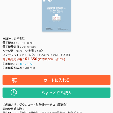
出版社
医学書院
電子版ISSN
1345-8590
電子版発売日
2017/10/09
ページ数
96ページ
判型
A4変
フォーマット
PDF（パソコンへのダウンロード不可）
¥1,650
電子版販売価格：
(本体¥1,500＋税10％)
印刷版ISSN
0917-1355
印刷版発行年月
2017/08
カートに入れる
ちょっと立ち読み
ご利用方法
ダウンロード型配信サービス（買切型）
同時使用端末数
3
対応OS
iOS最新の２世代前まで / Android最新の２世代前まで