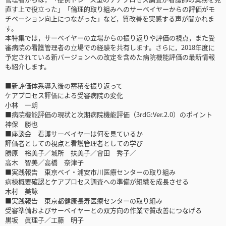
直す上で役立った」「倫理的取り組みへのサーベイヤーからの評価がモ
チベーション向上につながった」など，質改善を実感する声が聞かれま
す。
本特集では，サーベイヤーの立場からの振り返りや評価の視点，また受
審病院の看護管理者の立場での経験を共有します。さらに，2018年度に
予定されている新バージョンへの改定を含めた病院機能評価の最新情報
も紹介します。
■新評価体系導入後の蓄積を振り返って
ケアプロセス評価による受審病院の変化
小林 一朗
■病院機能評価の現状と次期病院機能評価（3rdG:Ver.2.0）のポイント
神保 勝也
■座談会 看護サーベイヤーは何を見ているか
評価者としての視点と看護管理者としての学び
勝原 裕美子／城所 扶美子／會田 秀子／
高木 智美／高橋 奈津子
■実践報告 東京ベイ・浦安市川医療センターの取り組み
病棟概要確認とケアプロセス調査への準備が組織を成長させる
木村 美詠
■実践報告 東京都健康長寿医療センターの取り組み
受審準備およびサーベイヤーとの双方向の作業で質改善につなげる
黒坂 眞理子／工藤 明子