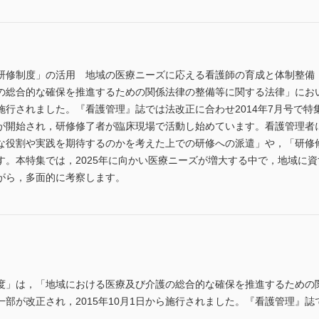
研修制度」の活用 地域の医療ニーズに応える看護師の育成と体制整備
の総合的な確保を推進するための関係法律の整備等に関する法律」にお
から施行されました。『看護管理』誌では法改正に合わせ2014年7月号で
が開始され，研修修了者が臨床現場で活動し始めています。看護管理者
な役割や実践を期待するのかを考えた上での研修への派遣」や，「研修
す。本特集では，2025年に向かい医療ニーズが増大する中で，地域に
がら，多面的に考察します。
度」は，「地域における医療及び介護の総合的な確保を推進するための
部が改正され，2015年10月1日から施行されました。『看護管理』誌で