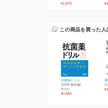
¥1,870
¥1
この商品を買った人
抗菌薬ドリル
看護
羽田野 義郎(編)
日
羊土社
¥1
¥3,960