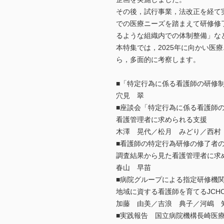
その後，試行事業，法改正を経て
での医療ニーズを踏まえて研修修
るような組織内での体制整備」な
本特集では，2025年に向かい
ら，多面的に考察します。
■「特定行為に係る看護師の研修
穴見 翠
■座談会「特定行為に係る看護師
看護管理者に求められる支援
木澤 晃代／松月 みどり／西村
■看護師の特定行為研修の修了者
調査結果から見た看護管理者に求
春山 早苗
■病院グループによる指定研修機
地域に資する看護師を育てるJCH
加藤 由美／吉浪 典子／河嶋 
■実践報告 国立病院機構長崎医