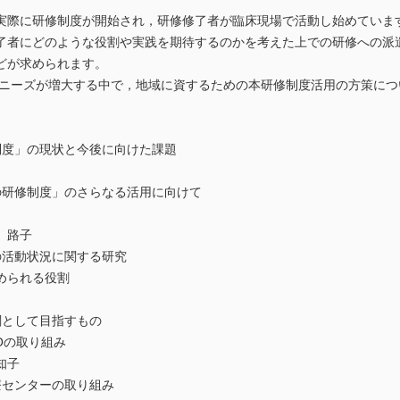
実際に研修制度が開始され，研修修了者が臨床現場で活動し始めていま
了者にどのような役割や実践を期待するのかを考えた上での研修への派
どが求められます。
医療ニーズが増大する中で，地域に資するための本研修制度活用の方策に
制度」の現状と今後に向けた課題
の研修制度」のさらなる活用に向けて
 路子
の活動状況に関する研究
められる役割
関として目指すもの
Oの取り組み
知子
療センターの取り組み