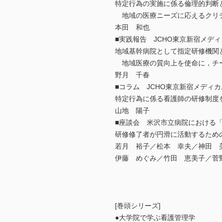
特定行為の実施に係る倫理的判断
地域の医療ニーズに応えるクリ
本田 和也
■実践報告 JCHO東京新宿メデ
地域基幹病院として指定研修機関
地域医療の質向上を使命に，チ
野月 千春
■コラム JCHO東京新宿メディ
特定行為に係る看護師の研修制度
山地 陽子
■座談会 米沢市立病院における
研修修了者が円滑に活動するため
若月 裕子／松本 幸夫／神田 
伊藤 めぐみ／竹田 恵美子／菅
[巻頭シリーズ]
●大学院で学ぶ看護管理学