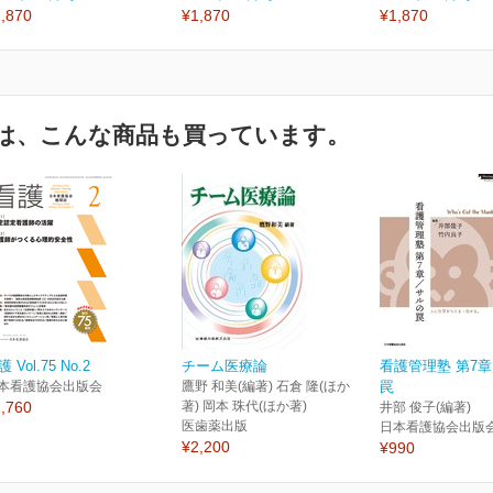
,870
¥1,870
¥1,870
は、こんな商品も買っています。
 Vol.75 No.2
チーム医療論
看護管理塾 第7
本看護協会出版会
鷹野 和美(編著) 石倉 隆(ほか
罠
,760
著) 岡本 珠代(ほか著)
井部 俊子(編著)
医歯薬出版
日本看護協会出版
¥2,200
¥990