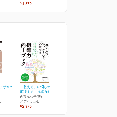
¥1,870
¥1,870
¥
章／サルの
「教える」に悩むナースを
応援する 指導力向上ブ...
内藤 知佐子(著)
会
メディカ出版
¥2,970