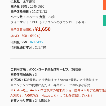
出版社
医学書院
電子版ISSN
1345-8590
電子版発売日
2017/11/13
ページ数
96ページ
判型
A4変
フォーマット
PDF（パソコンへのダウンロード不可）
¥1,650
電子版販売価格：
(本体¥1,500＋税10％)
印刷版ISSN
0917-1355
印刷版発行年月
2017/10
ご利用方法
ダウンロード型配信サービス（買切型）
同時使用端末数
3
対応OS
iOS最新の２世代前まで / Android最新の２世代前まで
※コンテンツの使用にあたり、専用ビューアisho.jpが必要
※Androidは、Android２世代前の端末のうち、国内キャリア経由で販
AQUOS、ARROWS、Nexusなど）にて動作確認しています
必要メモリ容量
24 MB以上