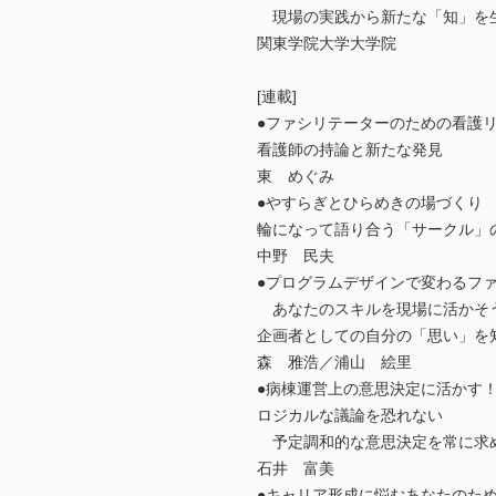
現場の実践から新たな「知」を生む
関東学院大学大学院
[連載]
●ファシリテーターのための看護リ
看護師の持論と新たな発見
東 めぐみ
●やすらぎとひらめきの場づくり 
輪になって語り合う「サークル」
中野 民夫
●プログラムデザインで変わるフ
あなたのスキルを現場に活かそう(
企画者としての自分の「思い」を
森 雅浩／浦山 絵里
●病棟運営上の意思決定に活かす！
ロジカルな議論を恐れない
予定調和的な意思決定を常に求
石井 富美
●キャリア形成に悩むあなたのため