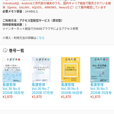
※Androidは、Android２世代前の端末のうち、国内キャリア経由で販売されている端
末（Xperia、GALAXY、AQUOS、ARROWS、Nexusなど）にて動作確認しています
必要メモリ容量
24 MB以上
ご利用方法
アクセス型配信サービス（買切型）
同時使用端末数
1
※インターネット経由でのWEBブラウザによるアクセス参照
※導入・利用方法の詳細は
こちら
巻号一覧
看護管理
看護管理
看護管理
看護管理
Vol.36 No.8
Vol.36 No.7
Vol.36 No.6
Vol.36 No.5
2026年 08月号
2026年 07月号
2026年 06月号
2026年 05月号
¥1,870
¥1,870
¥1,870
¥1,870