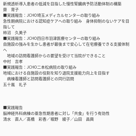
新規透析導入患者の低減を目指した慢性腎臓病予防活動体制の構築
齋 育子
■実践報告：JCHO埼玉メディカルセンターの取り組み
急性期病院における認知症ケアへの取り組み 身体抑制のないケアを目
指して
柿沼 久美子
■実践報告：JCHO四日市羽津医療センターの取り組み
自施設の強みを生かし患者が最後まで安心して在宅療養できる支援体制
へ
地域の訪問看護師からの要望を受けて当院ができること
中村 吉孝
■実践報告：JCHO二本松病院の取り組み
地域における自施設の役割を知り退院支援能力向上を目指す
病棟看護師と訪問看護師との同行訪問
五十嵐 礼子
■実践報告
脳神経外科病棟の亜急性期患者に対し「共食」を行う有効性
清水 直人／髙橋 彩香／堀野 綾子／山田 昌興