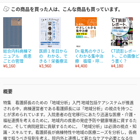
この商品を買った人は、こんな商品も買っています。
総合内科病棟マ
医師１年目から
Dr.竜馬のやさし
CT読影レポー
ニュアル 疾患
の わかる、で
くわかる集中治
ト、この画像ど
ごとの管理
きる！栄養療法
療 循環・呼...
う書く？
¥6,160
¥3,960
¥4,400
¥4,180
概要
特集 看護師長のための「地域分析」入門 地域包括ケアシステムが推進
される中，病棟運営者である看護師長には「地域分析」の視点を持つこ
とが求められています。入院患者の在宅移行にあたり迅速な医療・介護・
福祉連携を考えるために，地域内の疾患の発症予防や健康増進に資するた
めに，そして病院経営に貢献するために，「地域分析」は必須の視点・知
識・スキルです。看護師長が病棟特性や地域の医療ニーズを分析し，各病
棟で担うべき役割を考え，院内外と連携して新たなケアや必要となる仕