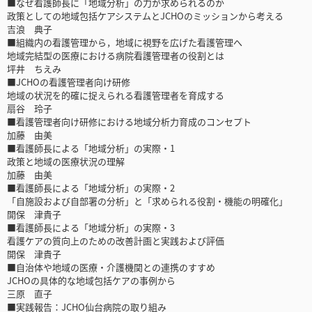
■なぜ看護師長に「地域分析」の力が求められるのか
政策としての地域包括ケアシステムとJCHOのミッションから考える
吉浪 典子
■組織内の看護管理から，地域に視野を広げた看護管理へ
地域完結型の医療における病院看護管理者の役割とは
坪井 ちえみ
■JCHOの看護管理者向け研修
地域の状況を的確に捉えられる看護管理者を育成する
扇谷 玲子
■看護管理者向け研修における地域分析力育成のコンセプト
加藤 由美
■看護師長による「地域分析」の実際・1
政策と地域の医療状況の理解
加藤 由美
■看護師長による「地域分析」の実際・2
「自施設および自部署の分析」と「求められる役割・機能の明確化」
開保 津貴子
■看護師長による「地域分析」の実際・3
看護ケアの質向上のための改善計画と実践および評価
開保 津貴子
■自治体や地域の医療・介護機関との連携のすすめ
JCHOの具体的な地域包括ケアの事例から
三原 直子
■実践報告：JCHO仙台病院の取り組み