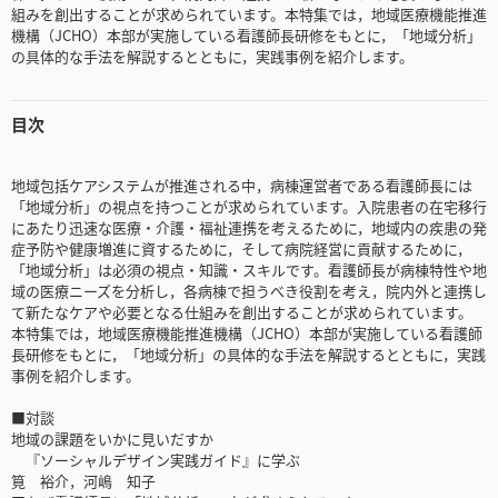
組みを創出することが求められています。本特集では，地域医療機能推進
機構（JCHO）本部が実施している看護師長研修をもとに，「地域分析」
の具体的な手法を解説するとともに，実践事例を紹介します。
目次
地域包括ケアシステムが推進される中，病棟運営者である看護師長には
「地域分析」の視点を持つことが求められています。入院患者の在宅移行
にあたり迅速な医療・介護・福祉連携を考えるために，地域内の疾患の発
症予防や健康増進に資するために，そして病院経営に貢献するために，
「地域分析」は必須の視点・知識・スキルです。看護師長が病棟特性や地
域の医療ニーズを分析し，各病棟で担うべき役割を考え，院内外と連携し
て新たなケアや必要となる仕組みを創出することが求められています。
本特集では，地域医療機能推進機構（JCHO）本部が実施している看護師
長研修をもとに，「地域分析」の具体的な手法を解説するとともに，実践
事例を紹介します。
■対談
地域の課題をいかに見いだすか
『ソーシャルデザイン実践ガイド』に学ぶ
筧 裕介，河嶋 知子