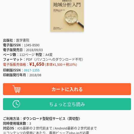
出版社
医学書院
電子版ISSN
1345-8590
電子版発売日
2018/09/03
ページ数
112ページ
判型
A4変
フォーマット
PDF（パソコンへのダウンロード不可）
¥1,650
電子版販売価格：
(本体¥1,500＋税10％)
印刷版ISSN
0917-1355
印刷版発行年月
2018/08
カートに入れる
ちょっと立ち読み
ご利用方法
ダウンロード型配信サービス（買切型）
同時使用端末数
3
対応OS
iOS最新の２世代前まで / Android最新の２世代前まで
※コンテンツの使用にあたり、専用ビューアisho.jpが必要