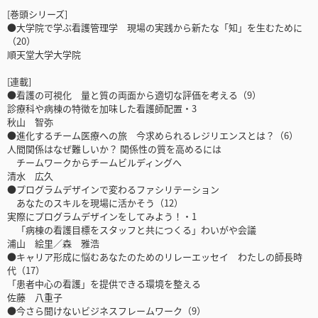
[巻頭シリーズ]
●大学院で学ぶ看護管理学 現場の実践から新たな「知」を生むために
（20）
順天堂大学大学院
[連載]
●看護の可視化 量と質の両面から適切な評価を考える（9）
診療科や病棟の特徴を加味した看護師配置・3
秋山 智弥
●進化するチーム医療への旅 今求められるレジリエンスとは？（6）
人間関係はなぜ難しいか？ 関係性の質を高めるには
チームワークからチームビルディングへ
清水 広久
●プログラムデザインで変わるファシリテーション
あなたのスキルを現場に活かそう（12）
実際にプログラムデザインをしてみよう！・1
「病棟の看護目標をスタッフと共につくる」わいがや会議
浦山 絵里／森 雅浩
●キャリア形成に悩むあなたのためのリレーエッセイ わたしの師長時
代（17）
「患者中心の看護」を提供できる環境を整える
佐藤 八重子
●今さら聞けないビジネスフレームワーク（9）