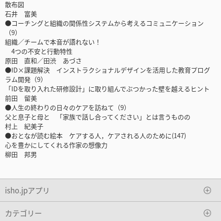
散布図
石井 富美
●コーチングと組織の関係性システムから考えるコミュニケーション
（9）
組織／チームで本音が語れない！
4つの不安と行動特性
原田 直和／田渋 あづさ
●ID×課題解決 インストラクショナルデザインを活用した教育プログ
ラム開発（9）
「IDを取り入れた研修設計」に取り組んでぶつかった壁を越えるヒント
前田 留美
●人生の終わりの日々のケアを訪ねて（9）
父と息子と母と 「家族で話し合ってください」とは言うものの
村上 紀美子
●おとなが読む絵本 ケアする人，ケアされる人のために(147)
心を豊かにしてくれる作家の想像力
柳田 邦男
isho.jpアプリ
カテゴリー