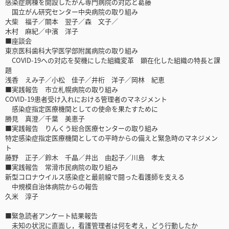
感染症病棟を開設したがん専門病院の対応と葛藤
国立がん研究センター中央病院の取り組み
大柴 福子／關本 翌子／森 文子／
木村 麻紀／中濱 洋子
■座談会
東京医科歯科大学医学部附属病院の取り組み
COVID-19への対応を契機にした組織変革 顕在化した組織の特長と課
題
浅香 えみ子／小松 佳子／井桁 洋子／岡林 紀恵
■実践報告 市立札幌病院の取り組み
COVID-19患者受け入れにおける管理者のマネジメント
感染症指定医療機関としての使命を果たすために
勝見 真澄／千葉 美恵子
■実践報告 りんくう総合医療センターの取り組み
特定感染症指定医療機関としての平時からの備えと緊急時のマネジメン
ト
藤野 正子／鈴木 千晶／井出 由起子／川島 孝太
■実践報告 常滑市民病院の取り組み
新型コロナウイルス感染症と最前線で闘った看護師を支える
中規模自治体病院からの報告
久米 淳子
■緊急読者アンケート結果報告
未知の状況に直面し，看護管理者は何を考え，どう行動したか