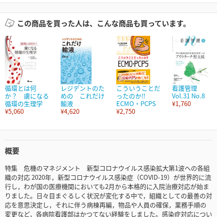
この商品を買った人は、こんな商品も買っています。
循環とは何
レジデントのた
こういうことだ
看護管理
か？ 虜になる
めの これだけ
ったのか!!
Vol.31 No.8
循環の生理学
輸液
ECMO・PCPS
¥1,760
¥5,060
¥4,620
¥2,750
概要
特集 危機のマネジメント 新型コロナウイルス感染拡大第1波への各組
織の対応 2020年，新型コロナウイルス感染症（COVID-19）が世界的に流
行し，わが国の医療機関においても2月から本格的に入院治療対応が始ま
りました。日々目まぐるしく状況が変化する中で，組織としての最善の対
応を意思決定し，それに伴う病棟再編，物品や人員の確保，業務手順の
変更など，各病院看護部はかつてない経験をしました。感染症対応につい