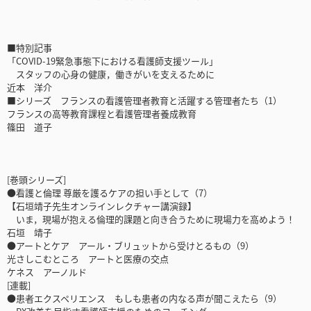
■特別記事
「COVID-19緊急事態下における看護師支援ツール」
スタッフの心身の健康，働きがいを支えるために
近本 洋介
■シリーズ フランスの看護管理者教育と活躍する管理者たち（1）
フランスの高等教育課程と看護管理者養成教育
篠田 道子
[巻頭シリーズ]
●看護と倫理 尊厳を護るケアの担い手として（7）
【石垣靖子先生オンラインレクチャー講演録】
いま，現場が抱える倫理的課題と向き合うために現場力を高めよう！
石垣 靖子
●アートとケア アール・ブリュットから受けとるもの（9）
光さしこむところ アートと医療の交点
ケネス アーノルド
[連載]
●患者エクスペリエンス もしも患者の内なる声が聞こえたら（9）