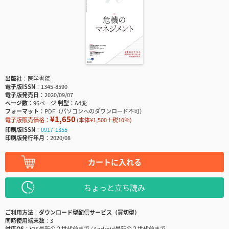
出版社
医学書院
電子版ISSN
1345-8590
電子版発売日
2020/09/07
ページ数
96ページ
判型
A4変
フォーマット
PDF（パソコンへのダウンロード不可）
¥1,650
電子版販売価格：
(本体¥1,500＋税10％)
印刷版ISSN
0917-1355
印刷版発行年月
2020/08
カートに入れる
ちょっと立ち読み
ご利用方法
ダウンロード型配信サービス（買切型）
同時使用端末数
3
対応OS
iOS最新の２世代前まで / Android最新の２世代前まで