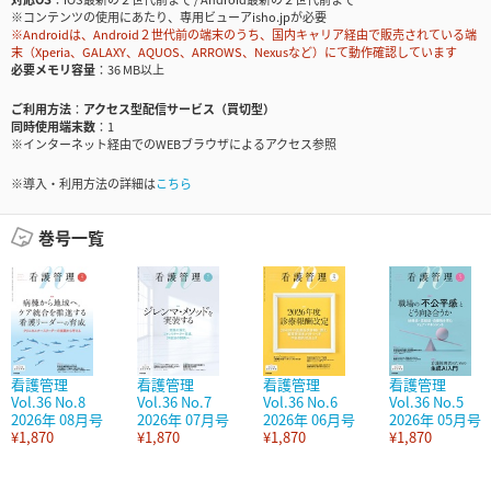
※コンテンツの使用にあたり、専用ビューアisho.jpが必要
※Androidは、Android２世代前の端末のうち、国内キャリア経由で販売されている端
末（Xperia、GALAXY、AQUOS、ARROWS、Nexusなど）にて動作確認しています
必要メモリ容量
36 MB以上
ご利用方法
アクセス型配信サービス（買切型）
同時使用端末数
1
※インターネット経由でのWEBブラウザによるアクセス参照
※導入・利用方法の詳細は
こちら
巻号一覧
看護管理
看護管理
看護管理
看護管理
Vol.36 No.8
Vol.36 No.7
Vol.36 No.6
Vol.36 No.5
2026年 08月号
2026年 07月号
2026年 06月号
2026年 05月号
¥1,870
¥1,870
¥1,870
¥1,870