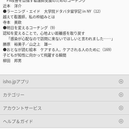
PX改善を目指す看護師支援のためのコーチング
近本 洋介
●ラーニング・エイド 大学院ドタバタ留学記 in NY（12）
越えて看護師，私の枠組みとは
寺本 美欧
●明日を変えるコーチング（9）
認知を変えることで，心地よい距離感を取り戻す
「感染が心配なので訪問に来ないでほしいと言われました……」
勝原 裕美子／山之上 雄一
●おとなが読む絵本 ケアする人，ケアされる人のために（169）
子どもが知性に向かって飛躍する瞬間
柳田 邦男
isho.jpアプリ
カテゴリー
アカウントサービス
ヘルプ＆ガイド