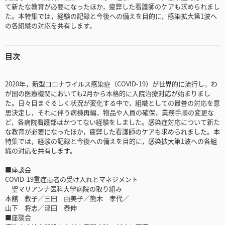
て新たな教育が必要になったほか，疲弊した看護師のケアも求められまし
た。本特集では，経験の記録と今後への備えを目的に，感染拡大第1波へ
の各組織の対応を共有します。
目次
2020年，新型コロナウイルス感染症（COVID-19）が世界的に流行し，わ
が国の医療機関においても2月から本格的に入院治療対応が始まりまし
た。日々目まぐるしく状況が変化する中で，組織としての最善の対応を意
思決定し，それに伴う病棟再編，物品や人員の確保，業務手順の変更な
ど，各病院看護部はかつてない経験をしました。感染症対応について新た
な教育が必要になったほか，疲弊した看護師のケアも求められました。本
特集では，経験の記録と今後への備えを目的に，感染拡大第1波への各組
織の対応を共有します。
■座談会
COVID-19重症患者の受け入れとマネジメント
聖マリアンナ医科大学病院の取り組み
本舘 教子／三田 由美子／熊木 孝代／
山下 将志／津田 泰伸
■座談会