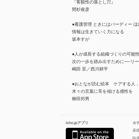
『客観性の落とし穴』
間杉俊彦
●看護管理 ときにはバーディー 
情報は生きていく力になる
坂本すが
●人が成長する組織づくりの可能
次の一歩を踏み出すために──リ
嶋田 至／西川耕平
●おとなが読む絵本 ケアする人，
木々の言葉に耳を傾ける感性を
柳田邦男
isho.jpアプリ
カ
基
臨