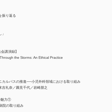
を振り返る
し」
集会講演録】
Through the Storms: An Ethical Practice
ニカルパスの推進──小児外科領域における取り組み
末吉礼奈／圓見千代／岩崎朋之
の魅力①
田病院の取り組み