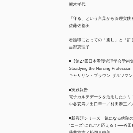
熊木孝代
「守る」という言葉から管理実践
佐藤佐都美
看護職にとっての「癒し」と「許
吉部恵理子
■【第27回日本看護管理学会学術
Steadying the Nursing Profession 
キャサリン・ブラウン-ザルツマン
■実践報告
電子カルテデータを活用したクリ
中谷安寿／出口幸一／村田泰三／
■新巻頭シリーズ 気になる病院
“ニーズ”に丸ごと応える！──谷
藤井将志／松岡真由美