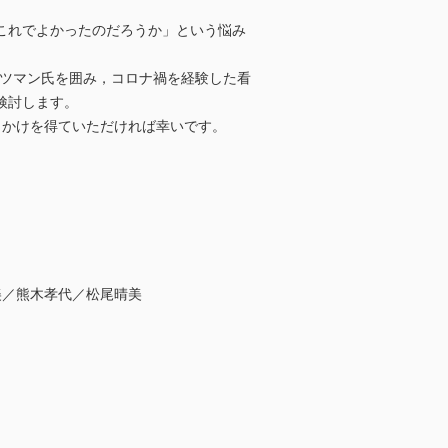
これでよかったのだろうか」という悩み
ルツマン氏を囲み，コロナ禍を経験した看
検討します。
っかけを得ていただければ幸いです。
佐都美／熊木孝代／松尾晴美