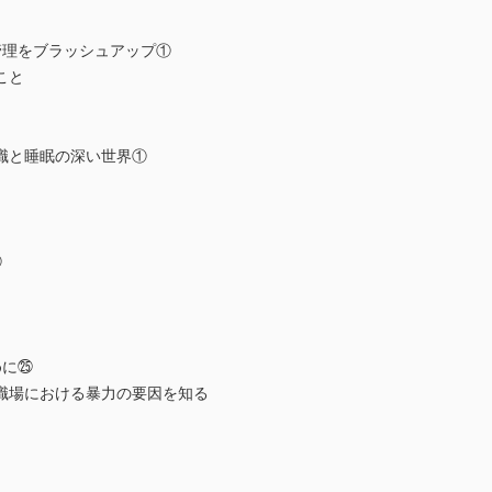
管理をブラッシュアップ①
こと
護職と睡眠の深い世界①
⑩
めに㉕
職場における暴力の要因を知る