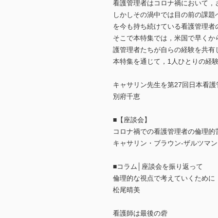
看護管理者はコロナ禍において，
しかしその渦中では目の前の課題
を今も持ち続けている看護管理者
そこで本特集では，米国で早くか
護管理者たちが自らの経験を共有
本特集を通じて，1人ひとりの経
キャサリン先生を第27回日本看
別府千恵
■【座談会】
コロナ禍での看護管理者の倫理的
キャサリン・ブラウン-ザルツマン（Ka
■コラム│座談会を振り返って
倫理的な視点で考えていくために
松尾晴美
看護師は最後の砦