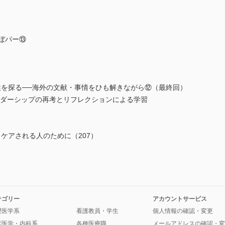
ほぼパー⑬
性を探る──海外の文献・事情をひも解きながら⑫（最終回）
ーダーシップの再考とリフレクションによる学習
ケアされる人のために（207）
テゴリー
アカウントサービス
礎医学系
看護教員・学生
個人情報の確認・変更
床医学・内科系
各種医療職
メールアドレスの確認・変