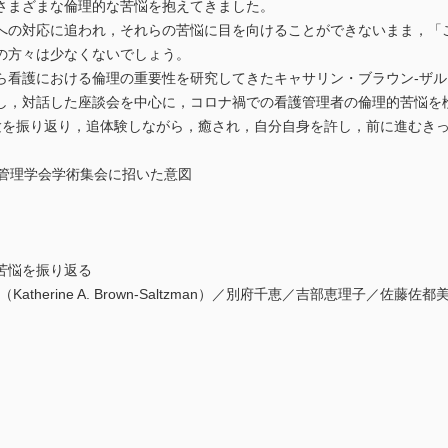
さまざまな倫理的な苦悩を抱えてきました。
への対応に追われ，それらの苦悩に目を向けることができないまま，「
の方々は少なくないでしょう。
ら看護における倫理の重要性を研究してきたキャサリン・ブラウン-ザ
し，対話した座談会を中心に，コロナ禍での看護管理者の倫理的苦悩を
験を振り返り，追体験しながら，癒され，自分自身を許し，前に進むき
護管理学会学術集会に招いた意図
苦悩を振り返る
therine A. Brown-Saltzman）／別府千恵／吉部恵理子／佐藤