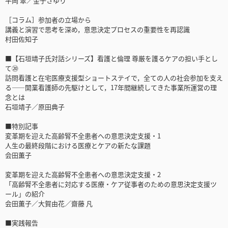
平岡 翠／金子さゆり
［コラム］参加者の立場から
講義と演習で思考を深め，意思決定プロセスの重要性を再認識
村田佐知子
■【石垣靖子氏対話シリーズ】看護と倫理 尊厳を護るケアの担い手とし
て⑳
訪問看護と在宅医療支援型ショートステイで，全ての人の社会参加を支え
る――開業看護師の先駆けとして，17年間継続してきた事業所運営の理
念とは
石垣靖子／原田典子
■特別記事
変革期を迎えた高齢腎不全患者への意思決定支援・1
人生の最終段階における医療とケアの新たな課題
会田薫子
変革期を迎えた高齢腎不全患者への意思決定支援・2
「高齢腎不全患者に対応する医療・ケア従事者のための意思決定支援ツ
ール」の紹介
会田薫子／大賀由花／齋藤 凡
■実践報告