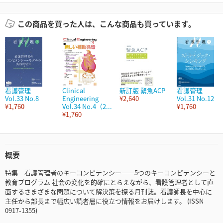
この商品を買った人は、こんな商品も買っています。
看護管理
Clinical
新訂版 緊急ACP
看護管理
Vol.33 No.8
Engineering
¥2,640
Vol.31 No.12
¥1,760
Vol.34 No.4（2...
¥1,760
¥1,760
概要
特集 看護管理者のキーコンピテンシー――5つのキーコンピテンシーと
教育プログラム 社会の変化を的確にとらえながら、看護管理者として直
面するさまざまな問題について解決策を探る月刊誌。看護師長を中心に
主任から部長まで幅広い読者層に役立つ情報をお届けします。 (ISSN
0917-1355)