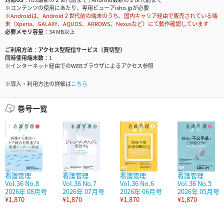
※コンテンツの使用にあたり、専用ビューアisho.jpが必要
※Androidは、Android２世代前の端末のうち、国内キャリア経由で販売されている端
末（Xperia、GALAXY、AQUOS、ARROWS、Nexusなど）にて動作確認しています
必要メモリ容量
34 MB以上
ご利用方法
アクセス型配信サービス（買切型）
同時使用端末数
1
※インターネット経由でのWEBブラウザによるアクセス参照
※導入・利用方法の詳細は
こちら
巻号一覧
看護管理
看護管理
看護管理
看護管理
Vol.36 No.8
Vol.36 No.7
Vol.36 No.6
Vol.36 No.5
2026年 08月号
2026年 07月号
2026年 06月号
2026年 05月号
¥1,870
¥1,870
¥1,870
¥1,870