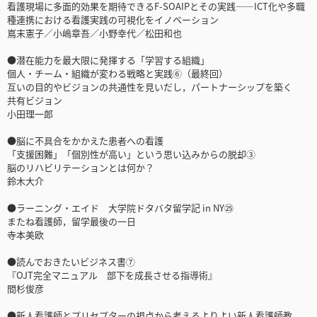
看護現場に多面的効果を期待できるF-SOAIPとその実践――ICT化や多職
種連携における看護実践の可視化をイノベーション
嶌末憲子／小嶋章吾／小野幸代／松田和也
●潜在能力を最大限に発揮する「学習する組織」
個人・チーム・組織が変わる戦略と実践⑥（最終回）
互いの目的やビジョンの共通性を見いだし，パートナーシップを築く
共有ビジョン
小田理一郎
●脳に不具合をかかえた患者への看護
「支援困難」「個別性が高い」という思い込みからの脱却③
脳のリハビリテーションとは何か？
鈴木大介
●ラーニング・エイド 大学院ドタバタ留学記 in NY㉕
またね看護師，留学最後の一日
寺本美欧
●読んでおきたいビジネス書⑦
『OJT完全マニュアル 部下を成長させる指導術』
間杉俊彦
●新人看護師とプリセプターの視点から考えるよりよい新人看護師教