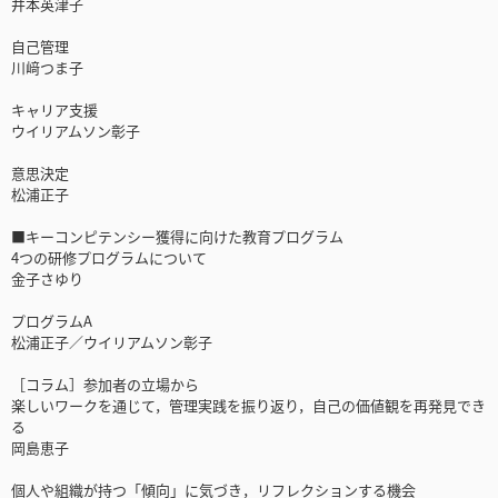
井本英津子
自己管理
川﨑つま子
キャリア支援
ウイリアムソン彰子
意思決定
松浦正子
■キーコンピテンシー獲得に向けた教育プログラム
4つの研修プログラムについて
金子さゆり
プログラムA
松浦正子／ウイリアムソン彰子
［コラム］参加者の立場から
楽しいワークを通じて，管理実践を振り返り，自己の価値観を再発見でき
る
岡島恵子
個人や組織が持つ「傾向」に気づき，リフレクションする機会