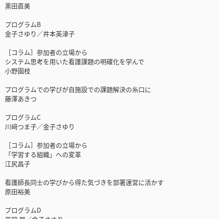
黒田直美
プログラムB
金子さゆり／井本英津子
［コラム］参加者の立場から
システム思考を用いた看護課題の明確化を学んで
小野園枝
プログラムでの学びが自施設での課題解決の糸口に
藤澤あきつ
プログラムC
川﨑つま子／金子さゆり
［コラム］参加者の立場から
「学習する組織」への変革
江尻昌子
看護師長同士の学びから得た気づきを部署運営に活かす
原田裕美
プログラムD