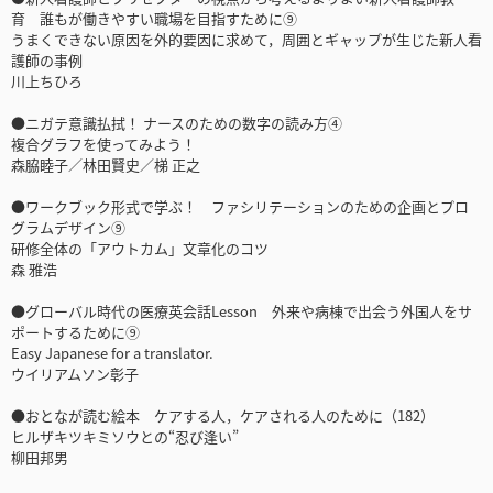
育 誰もが働きやすい職場を目指すために⑨
うまくできない原因を外的要因に求めて，周囲とギャップが生じた新人看
護師の事例
川上ちひろ
●ニガテ意識払拭！ ナースのための数字の読み方④
複合グラフを使ってみよう！
森脇睦子／林田賢史／梯 正之
●ワークブック形式で学ぶ！ ファシリテーションのための企画とプロ
グラムデザイン⑨
研修全体の「アウトカム」文章化のコツ
森 雅浩
●グローバル時代の医療英会話Lesson 外来や病棟で出会う外国人をサ
ポートするために⑨
Easy Japanese for a translator.
ウイリアムソン彰子
●おとなが読む絵本 ケアする人，ケアされる人のために（182）
ヒルザキツキミソウとの“忍び逢い”
柳田邦男