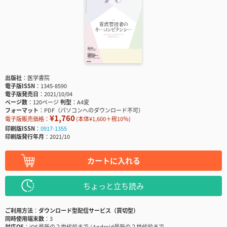
出版社
医学書院
電子版ISSN
1345-8590
電子版発売日
2021/10/04
ページ数
120ページ
判型
A4変
フォーマット
PDF（パソコンへのダウンロード不可）
¥1,760
電子版販売価格：
(本体¥1,600＋税10％)
印刷版ISSN
0917-1355
印刷版発行年月
2021/10
カートに入れる
ちょっと立ち読み
ご利用方法
ダウンロード型配信サービス（買切型）
同時使用端末数
3
対応OS
iOS最新の２世代前まで / Android最新の２世代前まで