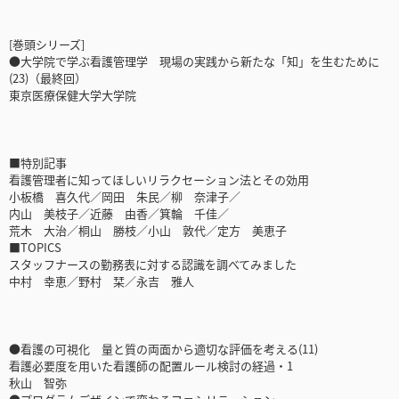
[巻頭シリーズ]
●大学院で学ぶ看護管理学 現場の実践から新たな「知」を生むために
(23)（最終回）
東京医療保健大学大学院
■特別記事
看護管理者に知ってほしいリラクセーション法とその効用
小板橋 喜久代／岡田 朱民／柳 奈津子／
内山 美枝子／近藤 由香／箕輪 千佳／
荒木 大治／桐山 勝枝／小山 敦代／定方 美恵子
■TOPICS
スタッフナースの勤務表に対する認識を調べてみました
中村 幸恵／野村 栞／永吉 雅人
●看護の可視化 量と質の両面から適切な評価を考える(11)
看護必要度を用いた看護師の配置ルール検討の経過・1
秋山 智弥