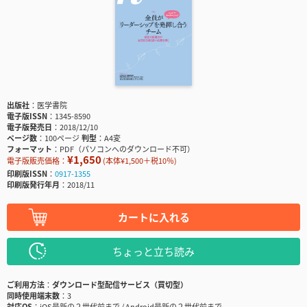
出版社
医学書院
電子版ISSN
1345-8590
電子版発売日
2018/12/10
ページ数
100ページ
判型
A4変
フォーマット
PDF（パソコンへのダウンロード不可）
¥1,650
電子版販売価格：
(本体¥1,500＋税10％)
印刷版ISSN
0917-1355
印刷版発行年月
2018/11
カートに入れる
ちょっと立ち読み
ご利用方法
ダウンロード型配信サービス（買切型）
同時使用端末数
3
対応OS
iOS最新の２世代前まで / Android最新の２世代前まで