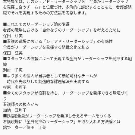
本特集では，このシェアド・リーダーシップを「全員がリーダーシップ
を発揮し合うチーム」と位置づけ，多角的に詳説するとともに，看護部組
織でそれを実現するための方法論を考察します。
■これまでのリーダーシップ論の変遷
看護の職場における「自分なりのリーダーシップ」を考えるために
保田 江美
■看護の職場における「シェアド・リーダーシップ」の有効性
全員がリーダーシップを発揮する組織文化を創る
保田 江美
■スタッフへの信頼によって実現する全員がリーダーシップを発揮する組
織
別府 千恵
■より多くの個人が当事者として参加可能なチームが
時代を先取りした創造的な課題解決を実現する
杉原 多可子
■全てのスタッフが役割を持ち，リーダーシップを発揮できる環境づく
り
看護師長の視点から
加納 江利子
■[対談]全員がリーダーシップを発揮し合えるチームをつくる
看護現場に「全員発揮のリーダーシップ」を取り入れる方法論とは
舘野 泰一／保田 江美