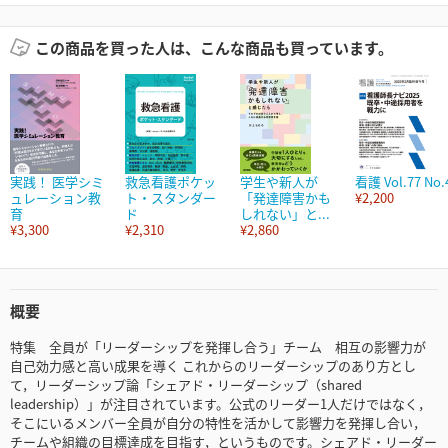
この商品を買った人は、こんな商品も買っています。
実践！ 医学シミ
救急看護ポケッ
学生や新人が
看護 Vol.77 No.
ュレーション教
ト・スタンダー
「発達障害かも
¥2,200
育
ド
しれない」と...
¥3,300
¥2,310
¥2,860
概要
特集 全員が「リーダーシップを発揮し合う」チーム 相互の影響力が
自己効力感と高い成果を導く これからのリーダーシップのあり方とし
て，リーダーシップ論「シェアド・リーダーシップ（shared
leadership）」が注目されています。公式のリーダー1人だけではなく，
そこにいるメンバー全員が自分の特性を活かして影響力を発揮し合い，
チームや組織の目標達成を目指す，というものです。シェアド・リーダー