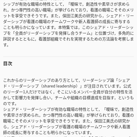
シップが有効な職場の特性として，「曖昧で，創造性や素早さが求めら
れ，かつ専門性の高い職場」が挙げられており，看護の職場こそそのメリ
ットを享受できそうです。また，保田江美氏の研究から，シェアド・リー
ダーシップが看護の職場のチームワークや新人看護師の成長に寄与する
ことも明らかになっています。本特集では，このシェアド・リーダーシッ
プを「全員がリーダーシップを発揮し合うチーム」と位置づけ，多角的に
詳説するとともに，看護部組織でそれを実現するための方法論を考察しま
す。
目次
これからのリーダーシップのあり方として，リーダーシップ論「シェア
ド・リーダーシップ（shared leadership）」が注目されています。公式
のリーダー1人だけではなく，そこにいるメンバー全員が自分の特性を活
かして影響力を発揮し合い，チームや組織の目標達成を目指す，というも
のです。
シェアド・リーダーシップが有効な職場の特性として，「曖昧で，創造性
や素早さが求められ，かつ専門性の高い職場」が挙げられており，看護の
職場こそそのメリットを享受できそうです。また，保田江美氏の研究か
ら，シェアド・リーダーシップが看護の職場のチームワークや新人看護
師の成長に寄与することも明らかになっています。