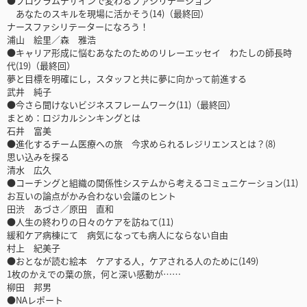
●プログラムデザインで変わるファシリテーション
あなたのスキルを現場に活かそう(14)（最終回）
ナースファシリテーターになろう！
浦山 絵里／森 雅浩
●キャリア形成に悩むあなたのためのリレーエッセイ わたしの師長時
代(19)（最終回）
夢と目標を明確にし，スタッフと共に夢に向かって前進する
武井 純子
●今さら聞けないビジネスフレームワーク(11)（最終回）
まとめ：ロジカルシンキングとは
石井 富美
●進化するチーム医療への旅 今求められるレジリエンスとは？(8)
思い込みを探る
清水 広久
●コーチングと組織の関係性システムから考えるコミュニケーション(11)
お互いの論点がかみ合わない会議のヒント
田渋 あづさ／原田 直和
●人生の終わりの日々のケアを訪ねて(11)
緩和ケア病棟にて 病気になっても病人にならない自由
村上 紀美子
●おとなが読む絵本 ケアする人，ケアされる人のために(149)
1枚のかえでの葉の旅，何と深い感動が……
柳田 邦男
●NAレポート