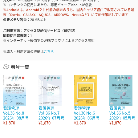
※コンテンツの使用にあたり、専用ビューアisho.jpが必要
※Androidは、Android２世代前の端末のうち、国内キャリア経由で販売されている端
末（Xperia、GALAXY、AQUOS、ARROWS、Nexusなど）にて動作確認しています
必要メモリ容量
28 MB以上
ご利用方法
アクセス型配信サービス（買切型）
同時使用端末数
1
※インターネット経由でのWEBブラウザによるアクセス参照
※導入・利用方法の詳細は
こちら
巻号一覧
看護管理
看護管理
看護管理
看護管理
Vol.36 No.8
Vol.36 No.7
Vol.36 No.6
Vol.36 No.5
2026年 08月号
2026年 07月号
2026年 06月号
2026年 05月号
¥1,870
¥1,870
¥1,870
¥1,870