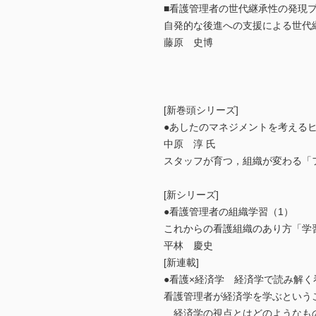
■看護管理者の世代継承性の発現
自発的な後進への支援による世代
藤原 史博
[新巻頭シリーズ]
●あしたのマネジメントを考えるヒ
中原 淳 氏
スタッフが育つ，組織が変わる「
[新シリーズ]
●看護管理者の組織学習（1）
これからの看護組織のあり方「学
平林 慶史
[新連載]
●看護×経済学 経済学で読み解く
看護管理者が経済学を学ぶという
経済学の視点とはどのようなも