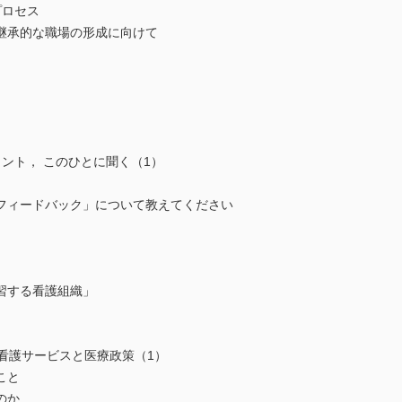
プロセス
継承的な職場の形成に向けて
ント， このひとに聞く（1）
フィードバック」について教えてください
習する看護組織」
看護サービスと医療政策（1）
こと
のか