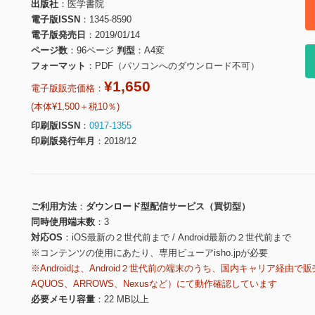
出版社
医学書院
電子版ISSN
1345-8590
電子版発売日
2019/01/14
ページ数
96ページ
判型
A4変
フォーマット
PDF（パソコンへのダウンロード不可）
¥1,650
電子版販売価格：
(本体¥1,500＋税10％)
印刷版ISSN
0917-1355
印刷版発行年月
2018/12
ご利用方法
ダウンロード型配信サービス（買切型）
同時使用端末数
3
対応OS
iOS最新の２世代前まで / Android最新の２世代前まで
※コンテンツの使用にあたり、専用ビューアisho.jpが必要
※Androidは、Android２世代前の端末のうち、国内キャリア経由で販
AQUOS、ARROWS、Nexusなど）にて動作確認しています
必要メモリ容量
22 MB以上