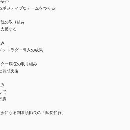
必要か
るポジティブなチームをつくる
病院の取り組み
て支援する
組み
メントラダー導入の成果
ンター病院の取り組み
た育成支援
組み
して
三脚
機会になる副看護師長の「師長代行」