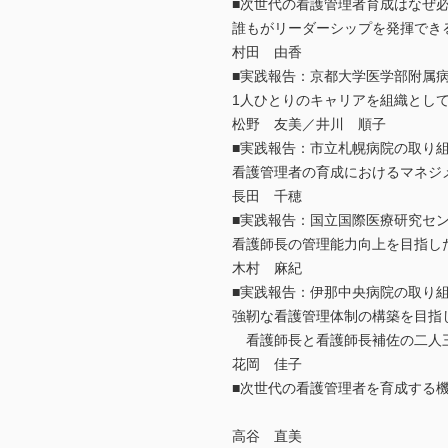
■次世代の看護管理者育成はなぜ
誰もがリーダーシップを発揮でき
村田 由香
■実践報告：京都大学医学部附属
1人ひとりのキャリアを組織とし
松野 友美／井川 順子
■実践報告：市立札幌病院の取り
看護管理者の育成におけるマネジ
長田 千穂
■実践報告：国立国際医療研究セ
看護師長の管理能力向上を目指し
木村 麻紀
■実践報告：伊那中央病院の取り
強靭な看護管理体制の構築を目指
看護師長と看護師長補佐の二人
花岡 佳子
■次世代の看護管理者を育成する
高谷 直美