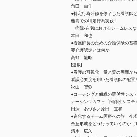
角田 由佳
●特定行為研修を修了した看護師と
離島での特定行為実践！
病院-在宅におけるシームレスな
本田 和也
●看護師長のための介護保険の基礎
要介護認定とは何か
高野 龍昭
[連載]
●看護の可視化 量と質の両面から
看護必要度を用いた看護師の配置
秋山 智弥
●コーチングと組織の関係性システ
ナーシングカフェ「関係性システ
田渋 あづさ／原田 直和
●進化するチーム医療への旅 今
合意形成をどう行っていくのか（
清水 広久