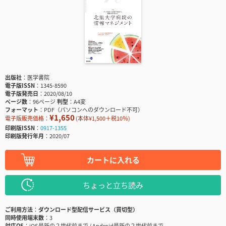
出版社
医学書院
電子版ISSN
1345-8590
電子版発売日
2020/08/10
ページ数
96ページ
判型
A4変
フォーマット
PDF（パソコンへのダウンロード不可）
¥1,650
電子版販売価格：
(本体¥1,500＋税10％)
印刷版ISSN
0917-1355
印刷版発行年月
2020/07
カートに入れる
ちょっと立ち読み
ご利用方法
ダウンロード型配信サービス（買切型）
同時使用端末数
3
対応OS
iOS最新の２世代前まで / Android最新の２世代前まで