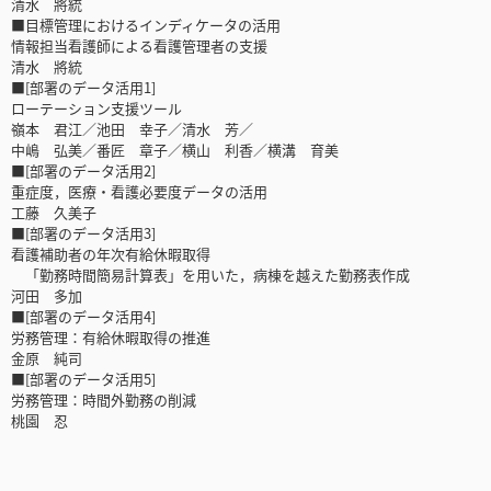
清水 將統
■目標管理におけるインディケータの活用
情報担当看護師による看護管理者の支援
清水 將統
■[部署のデータ活用1]
ローテーション支援ツール
嶺本 君江／池田 幸子／清水 芳／
中嶋 弘美／番匠 章子／横山 利香／横溝 育美
■[部署のデータ活用2]
重症度，医療・看護必要度データの活用
工藤 久美子
■[部署のデータ活用3]
看護補助者の年次有給休暇取得
「勤務時間簡易計算表」を用いた，病棟を越えた勤務表作成
河田 多加
■[部署のデータ活用4]
労務管理：有給休暇取得の推進
金原 純司
■[部署のデータ活用5]
労務管理：時間外勤務の削減
桃園 忍