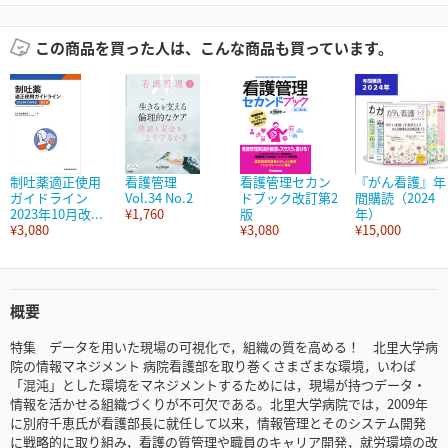
この商品を買った人は、こんな商品も買っています。
制吐薬適正使用
看護管理
看護管理セカン
『がん看護』年
ガイドライン
Vol.34 No.2
ドブック改訂第2
間購読（2024
2023年10月改...
¥1,760
版
年）
¥3,080
¥3,080
¥15,000
概要
特集 データを用いた現場の可視化で，組織の質を高める！ 北里大学病
院の情報マネジメント 病院看護部を取り巻くさまざまな環境，いわば
「混沌」とした環境をマネジメントするためには，現場が持つデータ・
情報を活かせる組織づくりが不可欠である。北里大学病院では，2009年
に別府千恵氏が看護部長に就任して以来，情報管理とそのシステム開発
に戦略的に取り組み，看護の質管理や職員のキャリア開発，就労環境の改