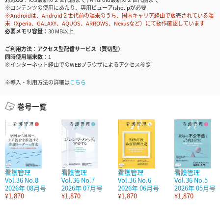
※コンテンツの使用にあたり、専用ビューアisho.jpが必要
※Androidは、Android２世代前の端末のうち、国内キャリア経由で販売されている端
末（Xperia、GALAXY、AQUOS、ARROWS、Nexusなど）にて動作確認しています
必要メモリ容量
30 MB以上
ご利用方法
アクセス型配信サービス（買切型）
同時使用端末数
1
※インターネット経由でのWEBブラウザによるアクセス参照
※導入・利用方法の詳細は
こちら
巻号一覧
看護管理
看護管理
看護管理
看護管理
Vol.36 No.8
Vol.36 No.7
Vol.36 No.6
Vol.36 No.5
2026年 08月号
2026年 07月号
2026年 06月号
2026年 05月号
¥1,870
¥1,870
¥1,870
¥1,870