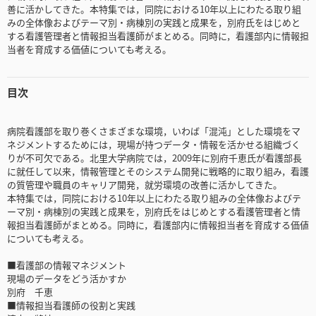
善に活かしてきた。本特集では，同院における10年以上にわたる取り組
みの全体像およびテーマ別・病棟別の実践と成果を，別府氏をはじめと
する看護管理者と情報担当看護師がまとめる。同時に，看護部内に情報担
当者を育成する価値についても考える。
目次
病院看護部を取り巻くさまざまな環境，いわば「混沌」とした環境をマ
ネジメントするためには，現場が持つデータ・情報を活かせる組織づく
りが不可欠である。北里大学病院では，2009年に別府千恵氏が看護部長
に就任して以来，情報管理とそのシステム開発に戦略的に取り組み，看護
の質管理や職員のキャリア開発，就労環境の改善に活かしてきた。
本特集では，同院における10年以上にわたる取り組みの全体像およびテ
ーマ別・病棟別の実践と成果を，別府氏をはじめとする看護管理者と情
報担当看護師がまとめる。同時に，看護部内に情報担当者を育成する価値
についても考える。
■看護部の情報マネジメント
現場のデータをどう活かすか
別府 千恵
■情報担当看護師の役割と実践