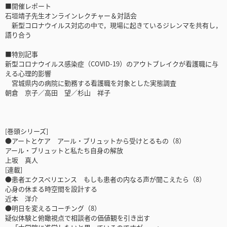
■開催レポート
石垣靖子先生オンラインレクチャー＆対話会
新型コロナウイルス対応の中で，現場に起きているジレンマを共有し，
語り合う
■特別記事
新型コロナウイルス感染症（COVID-19）のアウトブレイクが看護職に与
える心理的影響
宮城県内の病院に勤務する看護職を対象とした実態調査
朝倉 京子／高田 望／杉山 祥子
[巻頭シリーズ]
●アートとケア アール・ブリュットから受けとるもの（8）
アール・ブリュットと私たち自身の解放
上坂 真人
[連載]
●患者エクスペリエンス もしも患者の内なる声が聞こえたら（8）
心身の休まる時空間を設計する
近本 洋介
●明日を変えるコーチング（8）
疑似体験と俯瞰視点で相談者の価値観を引き出す