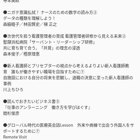
寺本美欧
●ニガテ意識払拭！ ナースのための数字の読み方②
データの種類を理解しよう！
森脇睦子／林田賢史／梯 正之
●次世代を担う看護管理者の育成 看護管理者研修から見える未来②
聖隷浜松病院「サーバント・リーダーシップ研修」
共に育ち育て合う，「共育」の理念の浸透
森本俊子／樫原理恵
●新人看護師とプリセプターの視点から考えるよりよい新人看護師教
育 誰もが働きやすい職場を目指すために⑦
自施設における自分の将来を悲観し，退職の決意に至った新人看護師の
事例
川上ちひろ
●読んでおきたいビジネス書⑤
『仕事のアンラーニング 働き方を学びほぐす』
間杉俊彦
●グローバル時代の医療英会話Lesson 外来や病棟で出会う外国人をサ
ポートするために⑦
Remote Visit