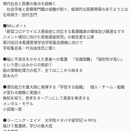
現代社会と医療の接点を紐解く
社会学者と医療専門職の協働が紡ぐ，倫理的な医療現場のありようとは
石垣靖子／田代志門
■NAレポート
「新型コロナウイルス感染症に対応する看護職員の確保及び最適なマネ
ジメント検討に向けた実態調査研究」の報告書を公表
第25回日本看護管理学会学術集会開催に向けて
学術集会長・叶谷由佳氏に聞く
●脳に不具合をかかえた患者への看護 「支援困難」「個別性が高い」
という思い込みからの脱却①
脳の情報処理力の低下，全てはここから始まる
鈴木大介
●潜在能力を最大限に発揮する「学習する組織」 個人・チーム・組織
が変わる戦略と実践④
無知を知り，思考をオープンにして真実を希求する
メンタル・モデル
小田理一郎
●ラーニング・エイド 大学院ドタバタ留学記 in NY㉓
届けて看護師，学びの集大成