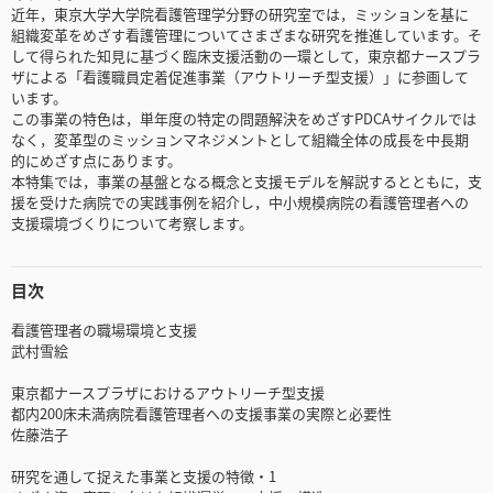
近年，東京大学大学院看護管理学分野の研究室では，ミッションを基に
組織変革をめざす看護管理についてさまざまな研究を推進しています。そ
して得られた知見に基づく臨床支援活動の一環として，東京都ナースプラ
ザによる「看護職員定着促進事業（アウトリーチ型支援）」に参画して
います。
この事業の特色は，単年度の特定の問題解決をめざすPDCAサイクルでは
なく，変革型のミッションマネジメントとして組織全体の成長を中長期
的にめざす点にあります。
本特集では，事業の基盤となる概念と支援モデルを解説するとともに，支
援を受けた病院での実践事例を紹介し，中小規模病院の看護管理者への
支援環境づくりについて考察します。
目次
看護管理者の職場環境と支援
武村雪絵
東京都ナースプラザにおけるアウトリーチ型支援
都内200床未満病院看護管理者への支援事業の実際と必要性
佐藤浩子
研究を通して捉えた事業と支援の特徴・1