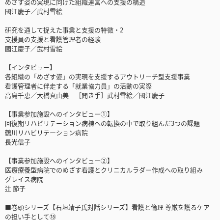
めざす姿の実現に向けた組織運営への支援の構造
國江慶子／武村雪絵
研究を通して捉えた事業と支援の特徴・2
支援員の支援と看護管理者の経験
國江慶子／武村雪絵
【インタビュー】
各組織の「めざす姿」の実現を支援するアウトリーチ型支援事業
看護管理者に伴走する「就業協力員」の活動の実際
高島千恵／大橋真由美 ［聞き手］武村雪絵／國江慶子
【事業参加施設へのインタビュー①】
回復期リハビリテーション病棟への転換の中で取り組んだ3つの課題
鶴川リハビリテーション病院
長光信子
【事業参加施設へのインタビュー②】
医療療養型病院でのめざす看護とクリニカルラダー作成への取り組み
グレイス病院
辻 節子
■巻頭シリーズ【石垣靖子氏対話シリーズ】看護と倫理 尊厳を護るケア
の担い手として⑱