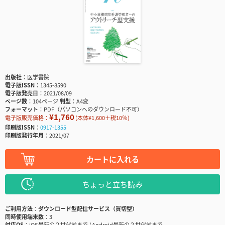
出版社
医学書院
電子版ISSN
1345-8590
電子版発売日
2021/08/09
ページ数
104ページ
判型
A4変
フォーマット
PDF（パソコンへのダウンロード不可）
¥1,760
電子版販売価格：
(本体¥1,600＋税10％)
印刷版ISSN
0917-1355
印刷版発行年月
2021/07
カートに入れる
ちょっと立ち読み
ご利用方法
ダウンロード型配信サービス（買切型）
同時使用端末数
3
対応OS
iOS最新の２世代前まで / Android最新の２世代前まで