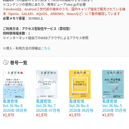
※コンテンツの使用にあたり、専用ビューアisho.jpが必要
※Androidは、Android２世代前の端末のうち、国内キャリア経由で販売されている端
末（Xperia、GALAXY、AQUOS、ARROWS、Nexusなど）にて動作確認しています
必要メモリ容量
30 MB以上
ご利用方法
アクセス型配信サービス（買切型）
同時使用端末数
1
※インターネット経由でのWEBブラウザによるアクセス参照
※導入・利用方法の詳細は
こちら
巻号一覧
看護管理
看護管理
看護管理
看護管理
Vol.36 No.8
Vol.36 No.7
Vol.36 No.6
Vol.36 No.5
2026年 08月号
2026年 07月号
2026年 06月号
2026年 05月号
¥1,870
¥1,870
¥1,870
¥1,870