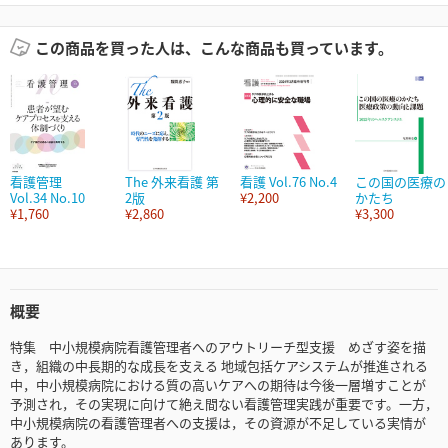
この商品を買った人は、こんな商品も買っています。
看護管理
The 外来看護 第
看護 Vol.76 No.4
この国の医療の
Vol.34 No.10
2版
¥2,200
かたち
¥1,760
¥2,860
¥3,300
概要
特集 中小規模病院看護管理者へのアウトリーチ型支援 めざす姿を描
き，組織の中長期的な成長を支える 地域包括ケアシステムが推進される
中，中小規模病院における質の高いケアへの期待は今後一層増すことが
予測され，その実現に向けて絶え間ない看護管理実践が重要です。一方，
中小規模病院の看護管理者への支援は，その資源が不足している実情が
あります。