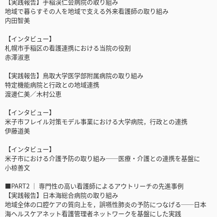
【実践報告】手稲渓仁会病院の取り組み
地域で暮らすその人を地域で支える外来看護師の取り組み
内田智美
【インタビュー】
札幌市手稲区の看護連携における当院の役割
赤澤淑恵
【実践報告】鳥取大学医学部附属病院の取り組み
特定機能病院と行政との地域連携
渡邊仁美／木村公恵
【インタビュー】
米子市フレイル対策モデル事業における大学病院，行政との連携
伊藤道美
【インタビュー】
米子市における介護予防の取り組み──医療・介護との連携を基盤に
小椋善文
■PART2 │ 専門性の高い看護師によるアウトリーチの先進事例
【実践報告】日本海総合病院の取り組み
地域全体の口腔ケアの質向上を，誤嚥性肺炎の予防につなげる──日本
海ヘルスケアネット看護管理者ネットワークを基盤にした実践