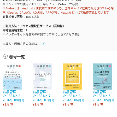
※コンテンツの使用にあたり、専用ビューアisho.jpが必要
※Androidは、Android２世代前の端末のうち、国内キャリア経由で販売されている端
末（Xperia、GALAXY、AQUOS、ARROWS、Nexusなど）にて動作確認しています
必要メモリ容量
18 MB以上
ご利用方法
アクセス型配信サービス（買切型）
同時使用端末数
1
※インターネット経由でのWEBブラウザによるアクセス参照
※導入・利用方法の詳細は
こちら
巻号一覧
看護管理
看護管理
看護管理
看護管理
Vol.36 No.8
Vol.36 No.7
Vol.36 No.6
Vol.36 No.5
2026年 08月号
2026年 07月号
2026年 06月号
2026年 05月号
¥1,870
¥1,870
¥1,870
¥1,870