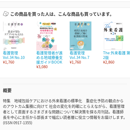
この商品を買った人は、こんな商品も買っています。
看護管理
看護管理者が進
看護管理
The 外来看護 
Vol.34 No.10
める地域療養支
Vol.34 No.7
2版
¥1,760
援ガイドBOOK
¥1,760
¥2,860
¥3,080
概要
特集 地域包括ケアにおける外来看護の標準化 重症化予防の観点から
のアウトカム集積に向けて 社会の変化を的確にとらえながら、看護管理
者として直面するさまざまな問題について解決策を探る月刊誌。看護師
長を中心に主任から部長まで幅広い読者層に役立つ情報をお届けします。
(ISSN 0917-1355)