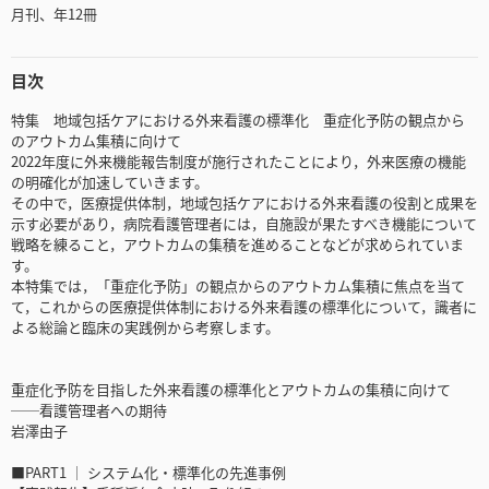
月刊、年12冊
目次
特集 地域包括ケアにおける外来看護の標準化 重症化予防の観点から
のアウトカム集積に向けて
2022年度に外来機能報告制度が施行されたことにより，外来医療の機能
の明確化が加速していきます。
その中で，医療提供体制，地域包括ケアにおける外来看護の役割と成果を
示す必要があり，病院看護管理者には，自施設が果たすべき機能について
戦略を練ること，アウトカムの集積を進めることなどが求められていま
す。
本特集では，「重症化予防」の観点からのアウトカム集積に焦点を当て
て，これからの医療提供体制における外来看護の標準化について，識者に
よる総論と臨床の実践例から考察します。
重症化予防を目指した外来看護の標準化とアウトカムの集積に向けて
──看護管理者への期待
岩澤由子
■PART1 │ システム化・標準化の先進事例