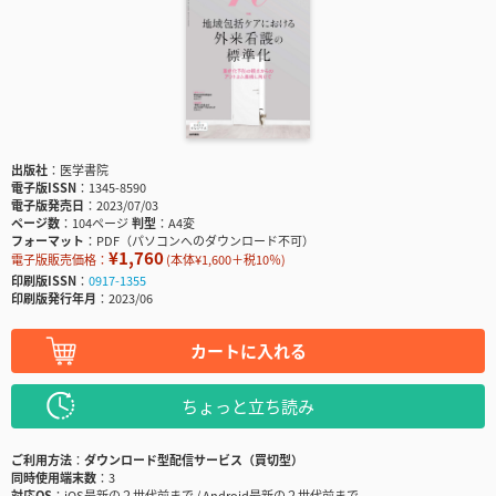
出版社
医学書院
電子版ISSN
1345-8590
電子版発売日
2023/07/03
ページ数
104ページ
判型
A4変
フォーマット
PDF（パソコンへのダウンロード不可）
¥1,760
電子版販売価格：
(本体¥1,600＋税10％)
印刷版ISSN
0917-1355
印刷版発行年月
2023/06
カートに入れる
ちょっと立ち読み
ご利用方法
ダウンロード型配信サービス（買切型）
同時使用端末数
3
対応OS
iOS最新の２世代前まで / Android最新の２世代前まで