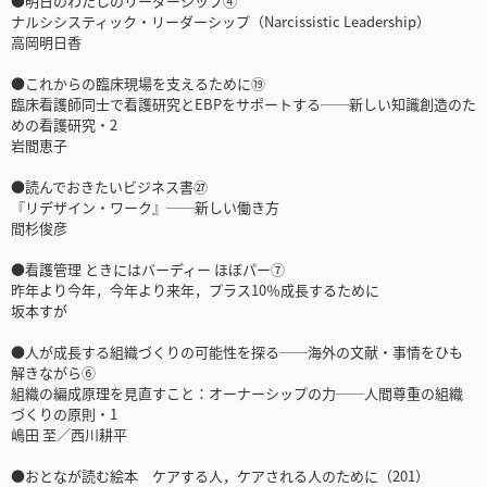
●明日のわたしのリーダーシップ④
ナルシシスティック・リーダーシップ（Narcissistic Leadership）
高岡明日香
●これからの臨床現場を支えるために⑲
臨床看護師同士で看護研究とEBPをサポートする──新しい知識創造のた
めの看護研究・2
岩間恵子
●読んでおきたいビジネス書㉗
『リデザイン・ワーク』──新しい働き方
間杉俊彦
●看護管理 ときにはバーディー ほぼパー⑦
昨年より今年，今年より来年，プラス10％成長するために
坂本すが
●人が成長する組織づくりの可能性を探る──海外の文献・事情をひも
解きながら⑥
組織の編成原理を見直すこと：オーナーシップの力──人間尊重の組織
づくりの原則・1
嶋田 至／西川耕平
●おとなが読む絵本 ケアする人，ケアされる人のために（201）