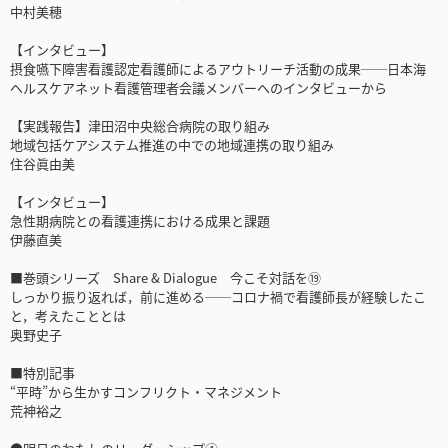
中村美穂
【インタビュー】
摂食嚥下障害看護認定看護師によるアウトリーチ活動の成果──日本海
ヘルスケアネット看護管理者会議メンバーへのインタビューから
【実践報告】津田沼中央総合病院の取り組み
地域包括ケアシステム推進の中での地域連携の取り組み
住谷眞由美
【インタビュー】
急性期病院との看護連携における成果と課題
伊藤直美
■巻頭シリーズ Share & Dialogue 今こそ対話を⑲
しっかり振り返れば，前に進める──コロナ禍で看護師長が経験したこ
と，考えたこととは
奥野史子
■特別記事
“平時”から生かすコンフリクト・マネジメント
荒神裕之