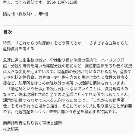
考え、つくる雑誌です。 (ISSN 1347-8168)
隔月刊（偶数月）、年6冊
目次
特集 「これからの助産師」をどう育てるか──さまざまな立場から助
産師教育を考える
急速に進む出生数の減少，分娩取り扱い施設の集約化，ハイリスク妊
娠・分娩や麻酔を用いた経腟分娩の増加など，周産期医療を取り巻く状況
は大きな変化を迎えています。助産師の役割が問い直されるなか，産後ケ
アや包括的性教育，思春期・更年期を含めた生涯にわたる女性の健康支
援など，助産所をはじめ病院以外の場所での活躍も期待されています。
「助産師という仕事」を次世代につないでいくことは，教育現場のみ
ならず，臨床現場も含めた全ての助産師にとって無関係ではありません。
課題が山積するなかで未来を志向するためには，「これからの助産師
像」をそれぞれの立場から描き，そこに向かって共に取り組むことが必要
です。問題提起をしつつ，未来に向かう希望を模索する特集です。
助産師教育を取り巻く現状と課題
村上明美