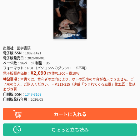
出版社
医学書院
電子版ISSN
1882-1421
電子版発売日
2026/06/01
ページ数
96ページ
判型
B5
フォーマット
PDF（パソコンへのダウンロード不可）
¥2,090
電子版販売価格：
(本体¥1,900＋税10％)
特記事項
本書では、権利者の意向により、以下の記事の写真が表示できません。ご
了承のうえ、ご購入ください。・P.213-215（連載「うまれてくる風景」第21回：繁延
あづさ著
印刷版ISSN
1347-8168
印刷版発行年月
2026/05
カートに入れる
ちょっと立ち読み