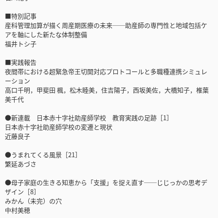
■特別記事
産科管理加算が描く周産期医療の未来──助産師の専門性と地域包括ケ
アを軸にした新たな体制整備
福井トシ子
■実践報告
夜間帯における超緊急帝王切開対応プロトコールと多職種連携シミュレ
ーション
高口千明，甲斐田 楓，松木睦美，住吉陽子，西坂美佐，大橋知子，椎葉
美千代
●新連載 日本赤十字社助産師学校 教育実践の足跡［1］
日本赤十字社助産師学校の変遷と現状
近藤良子
●うまれてくる風景［21］
繁延あづさ
●母子家庭の生きる知恵から「支援」を捉え直す──じじっかの思考デ
ザイン［8］
みかん（未完）の穴
中村美穂