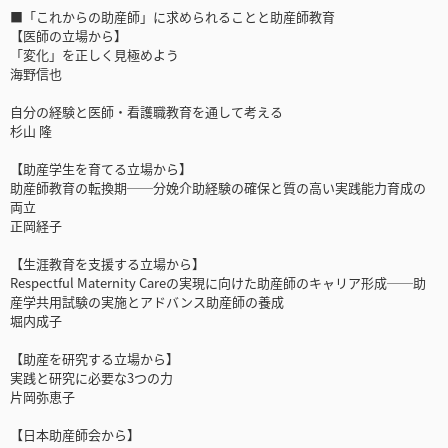
■「これからの助産師」に求められることと助産師教育
【医師の立場から】
「変化」を正しく見極めよう
海野信也
自分の経験と医師・看護職教育を通して考える
杉山 隆
【助産学生を育てる立場から】
助産師教育の転換期──分娩介助経験の確保と質の高い実践能力育成の
両立
正岡経子
【生涯教育を支援する立場から】
Respectful Maternity Careの実現に向けた助産師のキャリア形成──助
産学共用試験の実施とアドバンス助産師の養成
堀内成子
【助産を研究する立場から】
実践と研究に必要な3つの力
片岡弥恵子
【日本助産師会から】