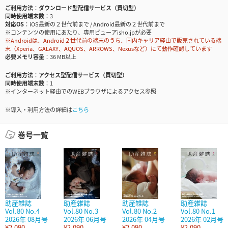
ご利用方法
ダウンロード型配信サービス（買切型）
同時使用端末数
3
対応OS
iOS最新の２世代前まで / Android最新の２世代前まで
※コンテンツの使用にあたり、専用ビューアisho.jpが必要
※Androidは、Android２世代前の端末のうち、国内キャリア経由で販売されている端
末（Xperia、GALAXY、AQUOS、ARROWS、Nexusなど）にて動作確認しています
必要メモリ容量
36 MB以上
ご利用方法
アクセス型配信サービス（買切型）
同時使用端末数
1
※インターネット経由でのWEBブラウザによるアクセス参照
※導入・利用方法の詳細は
こちら
巻号一覧
助産雑誌
助産雑誌
助産雑誌
助産雑誌
Vol.80 No.4
Vol.80 No.3
Vol.80 No.2
Vol.80 No.1
2026年 08月号
2026年 06月号
2026年 04月号
2026年 02月号
¥2,090
¥2,090
¥2,090
¥2,090