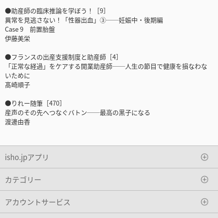
●助産師の臨床推論を学ぼう！［9］
異常を見逃さない！「性器出血」③──妊娠中・後期編
Case 9 前置胎盤
伊藤美栄
●フランスの出産支援制度と助産師［4］
「正常な経過」をケアする開業助産師──人生の節目で健康を損なわな
いために
髙崎順子
●りれー随筆［470］
産声のその先へつなぐバトン──最高の黒子になる
渡邊由香
isho.jpアプリ
カテゴリー
アカウントサービス