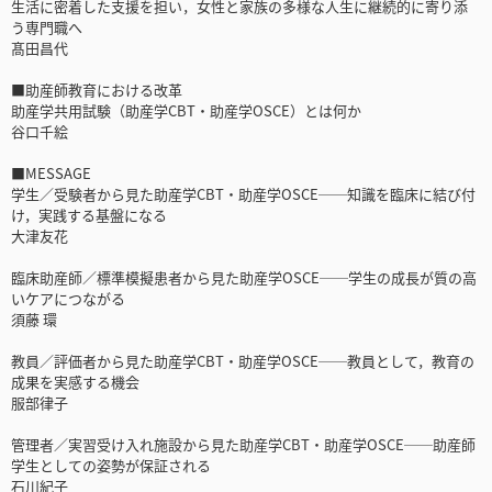
生活に密着した支援を担い，女性と家族の多様な人生に継続的に寄り添
う専門職へ
髙田昌代
■助産師教育における改革
助産学共用試験（助産学CBT・助産学OSCE）とは何か
谷口千絵
■MESSAGE
学生／受験者から見た助産学CBT・助産学OSCE──知識を臨床に結び付
け，実践する基盤になる
大津友花
臨床助産師／標準模擬患者から見た助産学OSCE──学生の成長が質の高
いケアにつながる
須藤 環
教員／評価者から見た助産学CBT・助産学OSCE──教員として，教育の
成果を実感する機会
服部律子
管理者／実習受け入れ施設から見た助産学CBT・助産学OSCE──助産師
学生としての姿勢が保証される
石川紀子