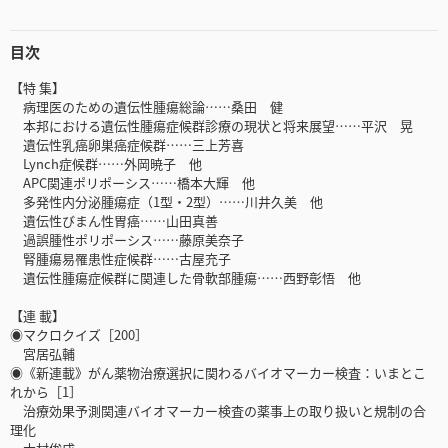
目次
【特 集】
病理医のための遺伝性腫瘍総論……桑田 健
本邦における遺伝性腫瘍症候群診療の現状と将来展望……平沢 晃
遺伝性乳癌卵巣癌症候群……三上芳喜
Lynch症候群……外岡暁子 他
APC関連ポリポーシス……橋本大輝 他
多発性内分泌腫瘍症（1型・2型）……川井久美 他
遺伝性びまん性胃癌……山田真善
過誤腫性ポリポーシス……藤原美奈子
腎腫瘍易罹患性症候群……古屋充子
遺伝性腫瘍症候群に関連した骨軟部腫瘍……西野彰悟 他
【連 載】
◉マクロクイズ［200］
宮居弘輔
◉《新連載》がん薬物治療選択に関わるバイオマーカー検査：いまとこ
れから［1］
治療効果予測関連バイオマーカー検査の薬事上の取り扱いと規制の合
理化