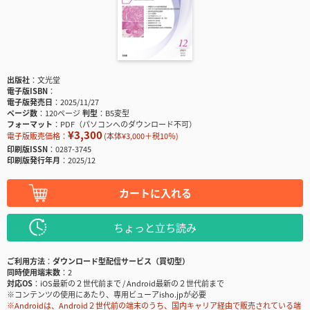
出版社
文光堂
電子版ISBN
電子版発売日
2025/11/27
ページ数
120ページ
判型
B5変型
フォーマット
PDF（パソコンへのダウンロード不可）
¥3,300
電子版販売価格：
(本体¥3,000＋税10％)
印刷版ISSN
0287-3745
印刷版発行年月
2025/12
カートに入れる
ちょっと立ち読み
ご利用方法
ダウンロード型配信サービス（買切型）
同時使用端末数
2
対応OS
iOS最新の２世代前まで / Android最新の２世代前まで
※コンテンツの使用にあたり、専用ビューアisho.jpが必要
※Androidは、Android２世代前の端末のうち、国内キャリア経由で販売されている端