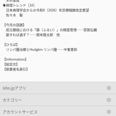
木村俊成
◉病理トレンド［10］
日本病理学会からの令和8（2026）年診療報酬改定要望
佐々木 毅
【今月の話題】
前立腺癌における「篩（ふるい）」の精度管理……宮居弘輔
窮すれば通ず？……関本隆太郎 他
【ひろば】
リンパ腫治療とHodgkin リンパ腫……中峯寛和
【Information】
【総目次】
【執筆者名索引】
isho.jpアプリ
カテゴリー
アカウントサービス