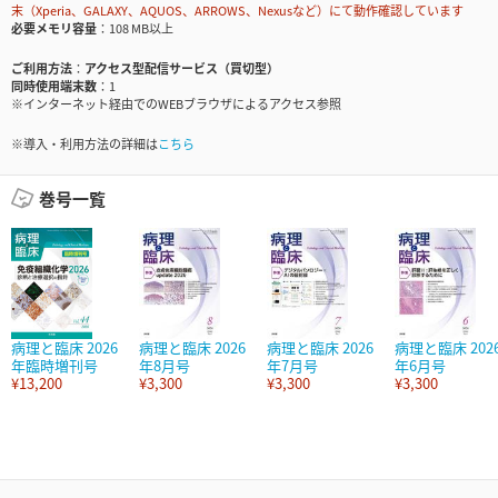
末（Xperia、GALAXY、AQUOS、ARROWS、Nexusなど）にて動作確認しています
必要メモリ容量
108 MB以上
ご利用方法
アクセス型配信サービス（買切型）
同時使用端末数
1
※インターネット経由でのWEBブラウザによるアクセス参照
※導入・利用方法の詳細は
こちら
巻号一覧
病理と臨床 2026
病理と臨床 2026
病理と臨床 2026
病理と臨床 202
年臨時増刊号
年8月号
年7月号
年6月号
¥13,200
¥3,300
¥3,300
¥3,300