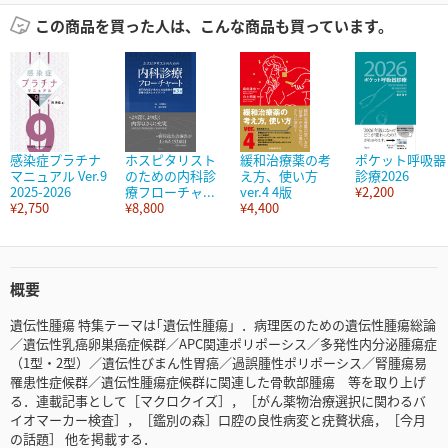
この商品を買った人は、こんな商品も買っています。
感染症プラチナ
ホスピタリスト
緩和治療薬の考
ポケット呼吸器
マニュアル Ver.9
のための内科診
え方、使い方
診療2026
2025-2026
療フローチャ...
ver.4 4版
¥2,200
¥2,750
¥8,800
¥4,400
概要
遺伝性腫瘍 特集テーマは｢遺伝性腫瘍」．病理医のための遺伝性腫瘍総論
／遺伝性乳癌卵巣癌症候群／APC関連ポリポーシス／多発性内分泌腫瘍症
（1型・2型）／遺伝性びまん性胃癌／過誤腫性ポリポーシス／腎腫瘍易
罹患性症候群／遺伝性腫瘍症候群に関連した骨軟部腫瘍 等を取り上げ
る．連載記事として［マクロクイズ］，［がん薬物治療選択に関わるバ
イオマーカー検査］，［鑑別の森］口腔の良性病変と疣贅状癌，［今月
の話題］ 他を掲載する．