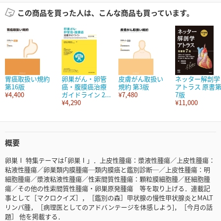
この商品を買った人は、こんな商品も買っています。
胃癌取扱い規約
卵巣がん・卵管
皮膚がん取扱い
ネッター解剖学
第16版
癌・腹膜癌治療
規約 第3版
アトラス 原書
¥4,400
ガイドライン 2...
¥7,480
7版
¥4,290
¥11,000
概要
卵巣Ⅰ 特集テーマは｢卵巣Ⅰ」．上皮性腫瘍：漿液性腫瘍／上皮性腫瘍：
粘液性腫瘍／卵巣類内膜腫瘍─類内膜癌と鑑別診断─／上皮性腫瘍：明
細胞腫瘍／漿液粘液性腫瘍／性索間質性腫瘍：顆粒膜細胞腫／胚細胞腫
瘍／その他の性索間質性腫瘍・卵巣原発腫瘍 等を取り上げる．連載記
事として［マクロクイズ］，［鑑別の森］甲状腺の慢性甲状腺炎とMALT
リンパ腫，［病理医としてのアドバンテージを体感しよう]，［今月の話
題］ 他を掲載する．