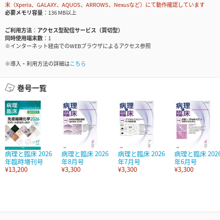
末（Xperia、GALAXY、AQUOS、ARROWS、Nexusなど）にて動作確認しています
必要メモリ容量
136 MB以上
ご利用方法
アクセス型配信サービス（買切型）
同時使用端末数
1
※インターネット経由でのWEBブラウザによるアクセス参照
※導入・利用方法の詳細は
こちら
巻号一覧
病理と臨床 2026
病理と臨床 2026
病理と臨床 2026
病理と臨床 202
年臨時増刊号
年8月号
年7月号
年6月号
¥13,200
¥3,300
¥3,300
¥3,300