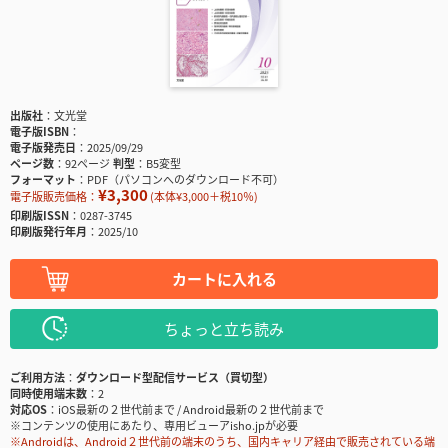
出版社
文光堂
電子版ISBN
電子版発売日
2025/09/29
ページ数
92ページ
判型
B5変型
フォーマット
PDF（パソコンへのダウンロード不可）
¥3,300
電子版販売価格：
(本体¥3,000＋税10％)
印刷版ISSN
0287-3745
印刷版発行年月
2025/10
カートに入れる
ちょっと立ち読み
ご利用方法
ダウンロード型配信サービス（買切型）
同時使用端末数
2
対応OS
iOS最新の２世代前まで / Android最新の２世代前まで
※コンテンツの使用にあたり、専用ビューアisho.jpが必要
※Androidは、Android２世代前の端末のうち、国内キャリア経由で販売されている端