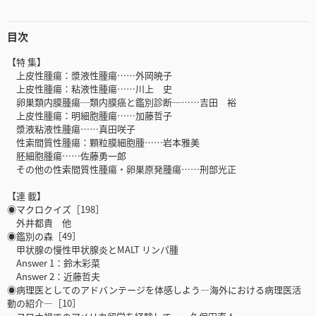
目次
【特 集】
上皮性腫瘍：漿液性腫瘍……外岡暁子
上皮性腫瘍：粘液性腫瘍……川上 史
卵巣類内膜腫瘍─類内膜癌と鑑別診断─……吉田 裕
上皮性腫瘍：明細胞腫瘍……加藤哲子
漿液粘液性腫瘍……真田咲子
性索間質性腫瘍：顆粒膜細胞腫……岩本雅美
胚細胞腫瘍……佐藤勇一郎
その他の性索間質性腫瘍・卵巣原発腫瘍……刑部光正
【連 載】
◉マクロクイズ［198］
外井都貴 他
◉鑑別の森［49］
甲状腺の慢性甲状腺炎とMALT リンパ腫
Answer 1：鈴木彩菜
Answer 2：近藤哲夫
◉病理医としてのアドバンテージを体感しよう―海外における病理医活
動の紹介―［10］