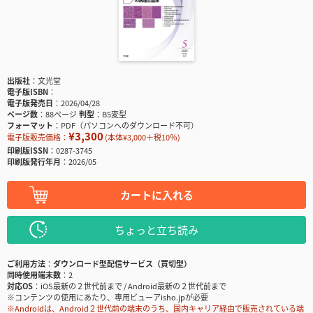
出版社
文光堂
電子版ISBN
電子版発売日
2026/04/28
ページ数
88ページ
判型
B5変型
フォーマット
PDF（パソコンへのダウンロード不可）
¥3,300
電子版販売価格：
(本体¥3,000＋税10％)
印刷版ISSN
0287-3745
印刷版発行年月
2026/05
カートに入れる
ちょっと立ち読み
ご利用方法
ダウンロード型配信サービス（買切型）
同時使用端末数
2
対応OS
iOS最新の２世代前まで / Android最新の２世代前まで
※コンテンツの使用にあたり、専用ビューアisho.jpが必要
※Androidは、Android２世代前の端末のうち、国内キャリア経由で販売されている端