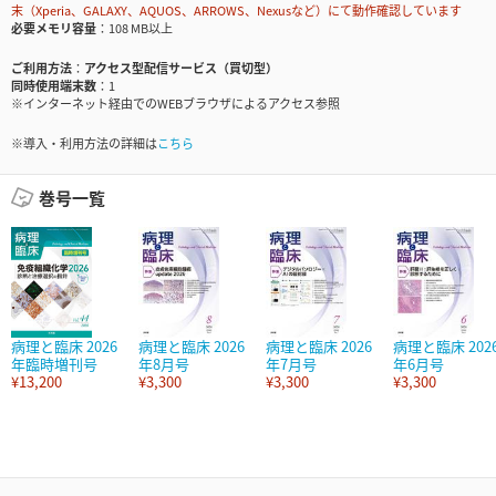
末（Xperia、GALAXY、AQUOS、ARROWS、Nexusなど）にて動作確認しています
必要メモリ容量
108 MB以上
ご利用方法
アクセス型配信サービス（買切型）
同時使用端末数
1
※インターネット経由でのWEBブラウザによるアクセス参照
※導入・利用方法の詳細は
こちら
巻号一覧
病理と臨床 2026
病理と臨床 2026
病理と臨床 2026
病理と臨床 202
年臨時増刊号
年8月号
年7月号
年6月号
¥13,200
¥3,300
¥3,300
¥3,300