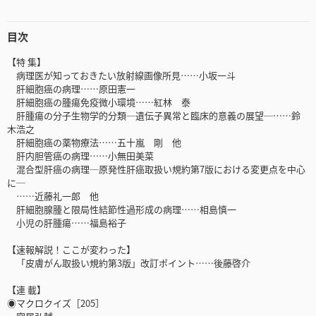
目次
【特 集】
病理医が知っておきたい放射線画像所見……小坂一斗
肝細胞癌の病理……原田憲一
肝細胞癌の腫瘍免疫微小環境……紅林 泰
肝腫瘍の分子生物学的分類─遺伝子異常と臨床的意義の展望─……鈴
木浩之
肝細胞癌の薬物療法……五十嵐 剛 他
肝内胆管癌の病理……小無田美菜
混合型肝癌の病理─原発性肝癌取扱い規約第7版における変更点を中心
に─
……近藤礼一郎 他
肝細胞腺腫と限局性結節性過形成の病理……相島慎一
小児の肝腫瘍……福島裕子
【速報解説！ここが変わった】
「皮膚がん取扱い規約第3版」改訂ポイント……後藤啓介
【連 載】
◉マクロクイズ［205］