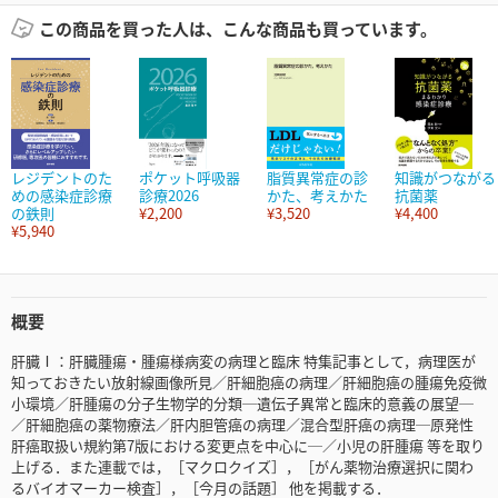
この商品を買った人は、こんな商品も買っています。
レジデントのた
ポケット呼吸器
脂質異常症の診
知識がつながる
めの感染症診療
診療2026
かた、考えかた
抗菌薬
の鉄則
¥2,200
¥3,520
¥4,400
¥5,940
概要
肝臓Ⅰ：肝臓腫瘍・腫瘍様病変の病理と臨床 特集記事として，病理医が
知っておきたい放射線画像所見／肝細胞癌の病理／肝細胞癌の腫瘍免疫微
小環境／肝腫瘍の分子生物学的分類─遺伝子異常と臨床的意義の展望─
／肝細胞癌の薬物療法／肝内胆管癌の病理／混合型肝癌の病理─原発性
肝癌取扱い規約第7版における変更点を中心に─／小児の肝腫瘍 等を取り
上げる．また連載では，［マクロクイズ］，［がん薬物治療選択に関わ
るバイオマーカー検査］，［今月の話題］ 他を掲載する．