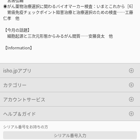
宮居弘輔
◉がん薬物治療選択に関わるバイオマーカー検査：いまとこれから［6］
胃癌免疫チェックポイント阻害治療と治療選択のための検査……工藤
仁孝 他
【今月の話題】
細胞起源と三次元形態からみるがん間質……安藤良太 他
【Information】
isho.jpアプリ
カテゴリー
アカウントサービス
ヘルプ＆ガイド
シリアル番号をお持ちの方
シリアル番号入力