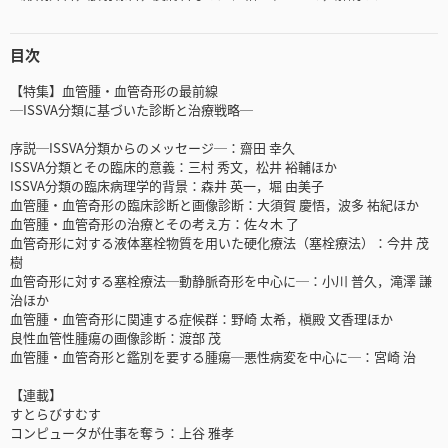
目次
【特集】血管腫・血管奇形の最前線
─ISSVA分類に基づいた診断と治療戦略─
序説─ISSVA分類からのメッセージ─：齋田 幸久
ISSVA分類とその臨床的意義：三村 秀文，松井 裕輔ほか
ISSVA分類の臨床病理学的背景：森井 英一，堀 由美子
血管腫・血管奇形の臨床診断と画像診断：大須賀 慶悟，波多 祐紀ほか
血管腫・血管奇形の治療とその考え方：佐々木 了
血管奇形に対する液体塞栓物質を用いた硬化療法（塞栓療法）：今井 茂
樹
血管奇形に対する塞栓療法─動静脈奇形を中心に─：小川 普久，滝澤 謙
治ほか
血管腫・血管奇形に関連する症候群：野崎 太希，槇殿 文香理ほか
良性血管性腫瘍の画像診断：渡部 茂
血管腫・血管奇形と鑑別を要する腫瘍─悪性病変を中心に─：宮崎 治
【連載】
すとらびすむす
コンピュータが仕事を奪う：上谷 雅孝