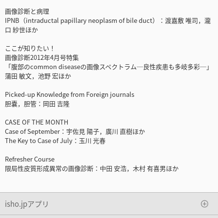
画像診断と病理
IPNB（intraductal papillary neoplasm of bile duct）：渡嘉敷 唯司，瀧
口 紗世ほか
ここが知りたい！
画像診断2012年4月号特集
「腹部のcommon diseaseの画像スペクトラム─良性疾患も多岐多彩─」
蒲田 敏文，池野 宏ほか
Picked-up Knowledge from Foreign journals
胆嚢，胆管：岡田 吉隆
CASE OF THE MONTH
Case of September：宇佐見 陽子，廣川 直樹ほか
The Key to Case of July：玉川 光春
Refresher Course
限局性皮質形成異常の画像診断：中田 安浩，木村 有喜男ほか
isho.jpアプリ