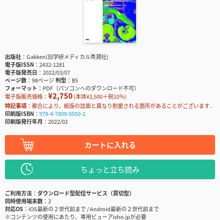
出版社
Gakken(旧学研メディカル秀潤社)
電子版ISSN
2432-1281
電子版発売日
2022/03/07
ページ数
98ページ
判型
B5
フォーマット
PDF（パソコンへのダウンロード不可）
¥2,750
電子版販売価格：
(本体¥2,500＋税10％)
特記事項
都合により，紙版の誌面と異なり割愛される箇所があることがございます．
印刷版ISBN
978-4-7809-0550-2
印刷版発行年月
2022/02
カートに入れる
ちょっと立ち読み
ご利用方法
ダウンロード型配信サービス（買切型）
同時使用端末数
2
対応OS
iOS最新の２世代前まで / Android最新の２世代前まで
※コンテンツの使用にあたり、専用ビューアisho.jpが必要