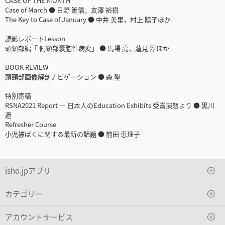
CASE OF THE MONTH
Case of March ● 日野 篤信，友澤 裕樹
The Key to Case of January ● 中井 美里，村上 陽子ほか
読影レポートLesson
頭頸部編「 側頸部嚢胞性病変」 ● 馬場 亮，蓮見 淳ほか
BOOK REVIEW
頭頸部画像解剖ナビゲーション ● 森 墾
特別寄稿
RSNA2021 Report ― 日本人のEducation Exhibits 受賞演題より ● 黒川
遼
Refresher Course
小児被ばくに関する最新の話題 ● 前田 恵理子
isho.jpアプリ
カテゴリー
アカウントサービス