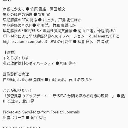
序説にかえて ● 竹原 康雄，蒲田 敏文
早期の膵癌の病理 ● 安川 覚
早期膵癌のCTの特徴 ● 井上 大，戸島 史仁ほか
早期膵癌のMRCP ● 小川 浩，竹原 康雄ほか
早期膵癌のERCP/EUSと限局性膵実質萎縮 ● 菊山 正隆，仲程 純ほか
CT・MRIによる早期膵癌発見へのイノベーション ―dual energy CT と
high b value（computed）DWI の可能性 ● 福倉 良彦，吉浦 敬
【連載】
すとらびすむす
私と放射線科のダイバーシティ ● 相田 典子
画像診断と病理
自然縮小した小細胞肺癌 ● 山崎 元彦，石川 浩志ほか
ここが知りたい！
「脈管異常のアップデート ― 新ISSVA 分類で深める病態の理解―」 ● 熱
川 奈津子，北川 晃
Picked-up Knowledge from Foreign Journals
胆嚢ポリープ ● 渡谷 岳行