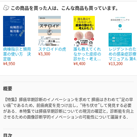
この商品を買った人は、こんな商品も買っています。
病棟指示と頻用
ステロイドの虎
誰も教えてくれ
レジデントのた
薬の使い方 決
¥3,300
なかった皮疹の
めの感染症診療
定版
診かた・考え...
マニュアル 第4..
¥4,950
¥4,400
¥13,200
概要
【特集】膵癌早期診断のイノベーションを求めて 膵癌はきわめて“足の早
い癌”であるため，前癌病変を見つけ出し，“待ち伏せ”して発見する必要
がある．本特集では膵癌早期診断についての現況の確認と，診断能を向上
させるための画像診断学的イノベーションの可能性について議論する．
目次