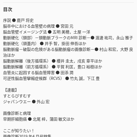
目次
序説 ● 鹿戸 将史
脳卒中における血管壁の病理 ● 宮田 元
脳血管壁イメージング法 ● 五明 美穂，土屋 一洋
動脈硬化（頸部）－頸動脈プラークのMRI 診断－● 渡邊 祐司，永山 雅子
動脈硬化（頭蓋内） ● 井手 智，掛田 伸吾ほか
脳動脈瘤－破裂の危険がある脳動脈瘤の画像診断－● 村山 和宏，大野 良
治ほか
脳動脈解離（後方循環系） ● 櫻井 圭太，戌亥 章平ほか
脳動脈解離（前方循環系） ● 平賀 利匡，豊口 裕樹ほか
血管炎に起因する脳血管障害 ● 田添 潤
可逆性脳血管攣縮症候群（RCVS） ● 竹丸 誠，下江 豊
【連載】
すとらびすむす
ジャパンウエー ● 外山 宏
画像診断と病理
早期肝細胞癌 ● 北尾 梓，蒲田 敏文ほか
ここが知りたい！
画像診断2019 年4 月号特集