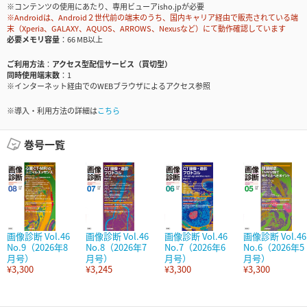
※コンテンツの使用にあたり、専用ビューアisho.jpが必要
※Androidは、Android２世代前の端末のうち、国内キャリア経由で販売されている端
末（Xperia、GALAXY、AQUOS、ARROWS、Nexusなど）にて動作確認しています
必要メモリ容量
66 MB以上
ご利用方法
アクセス型配信サービス（買切型）
同時使用端末数
1
※インターネット経由でのWEBブラウザによるアクセス参照
※導入・利用方法の詳細は
こちら
巻号一覧
画像診断 Vol.46
画像診断 Vol.46
画像診断 Vol.46
画像診断 Vol.46
No.9（2026年8
No.8（2026年7
No.7（2026年6
No.6（2026年5
月号）
月号）
月号）
月号）
¥3,300
¥3,245
¥3,300
¥3,300