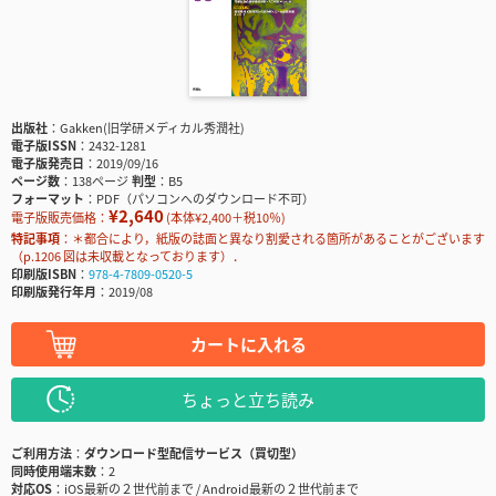
出版社
Gakken(旧学研メディカル秀潤社)
電子版ISSN
2432-1281
電子版発売日
2019/09/16
ページ数
138ページ
判型
B5
フォーマット
PDF（パソコンへのダウンロード不可）
¥2,640
電子版販売価格：
(本体¥2,400＋税10％)
特記事項
＊都合により，紙版の誌面と異なり割愛される箇所があることがございます
（p.1206 図は未収載となっております）．
印刷版ISBN
978-4-7809-0520-5
印刷版発行年月
2019/08
カートに入れる
ちょっと立ち読み
ご利用方法
ダウンロード型配信サービス（買切型）
同時使用端末数
2
対応OS
iOS最新の２世代前まで / Android最新の２世代前まで