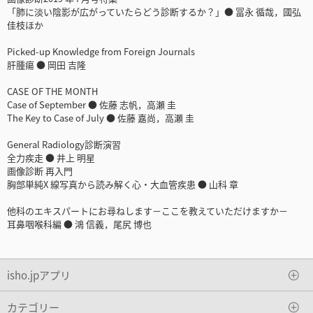
「肺に淡い陰影が広がっていたらどう診断するか？」● 冨永 循哉，國弘
佳枝ほか
Picked-up Knowledge from Foreign Journals
肝腫瘍 ● 岡田 吉隆
CASE OF THE MONTH
Case of September ● 佐藤 志帆，高瀬 圭
The Key to Case of July ● 佐藤 嘉尚，高瀬 圭
General Radiology診断演習
全力疾走 ● 井上 明星
画像診断 再入門
胸部単純X 線写真から読み解く心・大血管疾患 ● 山科 章
他科のエキスパートにお尋ねします－ここを教えていただけますか－
耳鼻咽喉科編 ● 鴻 信義，尾尻 博也
isho.jpアプリ
カテゴリー