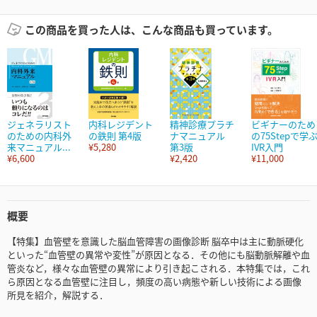
この商品を買った人は、こんな商品も買っています。
ジェネラリスト
内科レジデント
精神診療プラチ
ビギナーのため
のための内科外
の鉄則 第4版
ナマニュアル
の75Stepで学
来マニュアル...
¥5,280
第3版
IVR入門
¥6,600
¥2,420
¥11,000
概要
【特集】血管壁を意識した脳血管障害の画像診断 脳卒中は主に動脈硬化
といった“血管壁の異常や変性”が原因となる．その他にも脳動脈解離や血
管炎など，様々な血管壁の異常により引き起こされる．本特集では，これ
ら原因となる血管壁に注目し，頻度の高い病態や新しい技術による画像
所見を紹介，解説する．