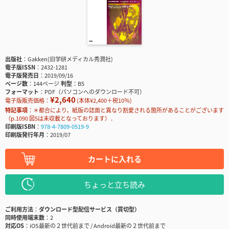
出版社
Gakken(旧学研メディカル秀潤社)
電子版ISSN
2432-1281
電子版発売日
2019/09/16
ページ数
144ページ
判型
B5
フォーマット
PDF（パソコンへのダウンロード不可）
¥2,640
電子版販売価格：
(本体¥2,400＋税10％)
特記事項
＊都合により，紙版の誌面と異なり割愛される箇所があることがございます
（p.1090 図5は未収載となっております）．
印刷版ISBN
978-4-7809-0519-9
印刷版発行年月
2019/07
カートに入れる
ちょっと立ち読み
ご利用方法
ダウンロード型配信サービス（買切型）
同時使用端末数
2
対応OS
iOS最新の２世代前まで / Android最新の２世代前まで