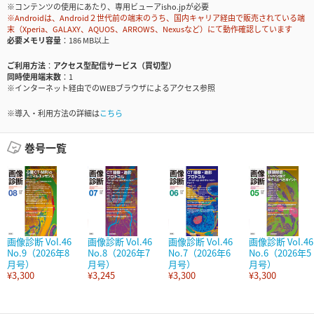
※コンテンツの使用にあたり、専用ビューアisho.jpが必要
※Androidは、Android２世代前の端末のうち、国内キャリア経由で販売されている端
末（Xperia、GALAXY、AQUOS、ARROWS、Nexusなど）にて動作確認しています
必要メモリ容量
186 MB以上
ご利用方法
アクセス型配信サービス（買切型）
同時使用端末数
1
※インターネット経由でのWEBブラウザによるアクセス参照
※導入・利用方法の詳細は
こちら
巻号一覧
画像診断 Vol.46
画像診断 Vol.46
画像診断 Vol.46
画像診断 Vol.46
No.9（2026年8
No.8（2026年7
No.7（2026年6
No.6（2026年5
月号）
月号）
月号）
月号）
¥3,300
¥3,245
¥3,300
¥3,300