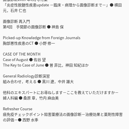
「炎症性脱髄性疾患update －臨床・病理から画像診断まで－」● 横田
元，石井 仁也
画像診断 再入門
第4回 手関節の画像診断 ● 神島 保
Picked-up Knowledge from Foreign Journals
胸部悪性疾患のCT ● 小野 修一
CASE OF THE MONTH
Case of August ● 佐谷 望
The Key to Case of June ● 曽 菲比，神田 知紀ほか
General Radiology診断演習
組み合わせ，考える ● 黒川 遼，中井 雄大
他科のエキスパートにお尋ねします－ここを教えていただけますか－
婦人科編 ● 桑原 章，竹内 麻由美
Refresher Course
癌免疫チェックポイント阻害薬療法の画像診断－治療効果と薬剤性障害
の評価－● 西野 水季