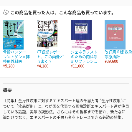
この商品を買った人は、こんな商品も買っています。
骨折ハンター
CT読影レポー
ジェネラリスト
改訂第６版 救
レントゲン×非
ト、この画像ど
のための内科診
診療指針
整形外科医
う書く？
断リファレン...
¥39,600
¥5,280
¥4,180
¥11,000
概要
【特集】全身性疾患に対するエキスパート達の千思万考 “全身性疾患”に
ついて「疾患群別」に，わが国を代表する画像診断エキスパート達が注目
している話題，実際の読影法，さらにはその哲学までを紹介．新たな知
識だけでなく，エキスパートの千思万考をトレースできる必読の特集．