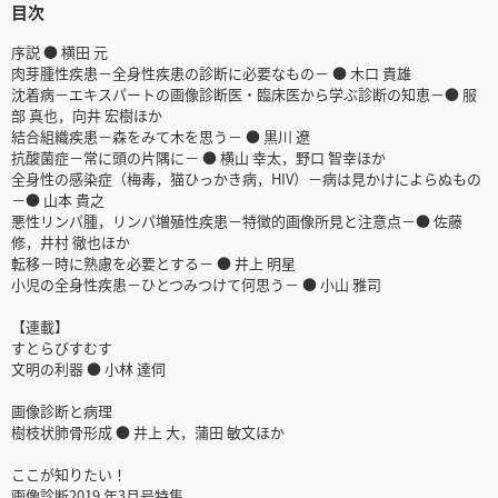
目次
序説 ● 横田 元
肉芽腫性疾患－全身性疾患の診断に必要なもの－ ● 木口 貴雄
沈着病－エキスパートの画像診断医・臨床医から学ぶ診断の知恵－● 服
部 真也，向井 宏樹ほか
結合組織疾患－森をみて木を思う－ ● 黒川 遼
抗酸菌症－常に頭の片隅に－ ● 横山 幸太，野口 智幸ほか
全身性の感染症（梅毒，猫ひっかき病，HIV）－病は見かけによらぬもの
－● 山本 貴之
悪性リンパ腫，リンパ増殖性疾患－特徴的画像所見と注意点－● 佐藤
修，井村 徹也ほか
転移－時に熟慮を必要とする－ ● 井上 明星
小児の全身性疾患－ひとつみつけて何思う－ ● 小山 雅司
【連載】
すとらびすむす
文明の利器 ● 小林 達伺
画像診断と病理
樹枝状肺骨形成 ● 井上 大，蒲田 敏文ほか
ここが知りたい！
画像診断2019 年3月号特集