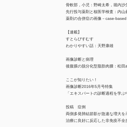
骨軟部，小児：野崎太希，堀内沙
先行投与薬剤と核医学検査：内山
薬剤の合併症の画像－case-based
【連載】
すとらびすむす
わかりやすい話：天野康雄
画像診断と病理
後腹膜の脱分化型脂肪肉腫：松田
ここが知りたい！
画像診断2016年5月号特集
「エキスパートの診断過程を学ぶ
投稿 症例
両側多発肺結節影が急速な増大を
治療に良好に反応した非免疫不全