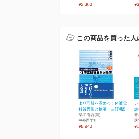
¥3,300
¥3
この商品を買った人
より理解を深める！体液電
レ
解質異常と輸液 改訂4版
診
柴垣 有吾(著)
青
中外医学社
医
¥5,940
¥1