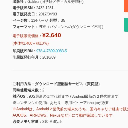
出版社
Gakken(旧学研メディカル秀潤社)
電子版ISSN
2432-1281
電子版発売日
2017/04/03
ページ数
134ページ
判型
B5
フォーマット
PDF（パソコンへのダウンロード不可）
¥2,640
電子版販売価格：
(本体¥2,400＋税10％)
印刷版ISBN
978-4-7809-0083-5
印刷版発行年月
2016/09
ご利用方法
ダウンロード型配信サービス（買切型）
同時使用端末数
2
対応OS
iOS最新の２世代前まで / Android最新の２世代前まで
※コンテンツの使用にあたり、専用ビューアisho.jpが必要
※Androidは、Android２世代前の端末のうち、国内キャリア経由で販
AQUOS、ARROWS、Nexusなど）にて動作確認しています
必要メモリ容量
210 MB以上