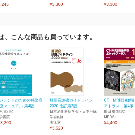
,245
¥3,300
¥3,300
は、こんな商品も買っています。
ジデントのための感染症
肝硬変診療ガイドライン
CT・MRI画像解
療マニュアル 第4版
2020 改訂第3版
アトラス 第4版 1
木 眞(著)
日本消化器病学会・日本肝臓
町田 徹(監訳)
学書院
学会(編)
MEDSI
3,200
南江堂
¥4,400
¥3,520