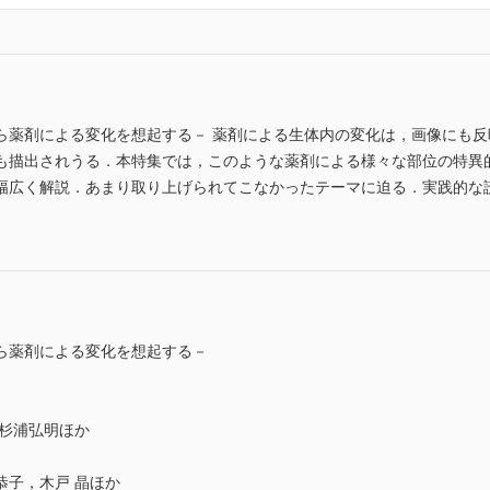
ら薬剤による変化を想起する－ 薬剤による生体内の変化は，画像にも
も描出されうる．本特集では，このような薬剤による様々な部位の特異
く解説．あまり取り上げられてこなかったテーマに迫る．実践的な読影法を学べ
ら薬剤による変化を想起する－
，杉浦弘明ほか
恭子，木戸 晶ほか