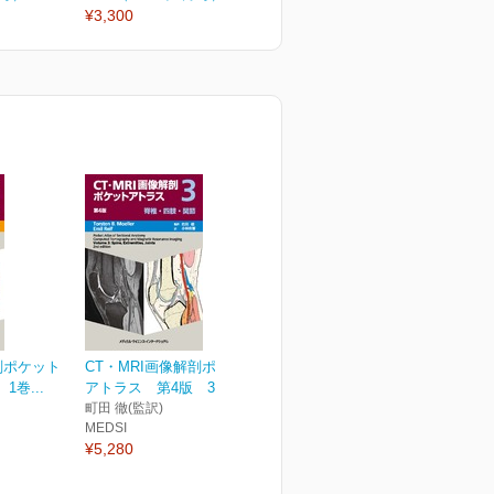
¥3,300
¥6,050
¥
剖ポケット
CT・MRI画像解剖ポケット
巻...
アトラス 第4版 3巻...
町田 徹(監訳)
MEDSI
¥5,280