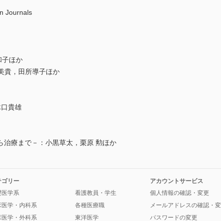
n Journals
田和子ほか
st：西森美貴，田所導子ほか
木口貴雄
ら治療まで－：小黒草太，栗原 勲ほか
テゴリー
アカウントサービス
礎医学系
看護教員・学生
個人情報の確認・変更
床医学・内科系
各種医療職
メールアドレスの確認・変
床医学・外科系
東洋医学
パスワードの変更