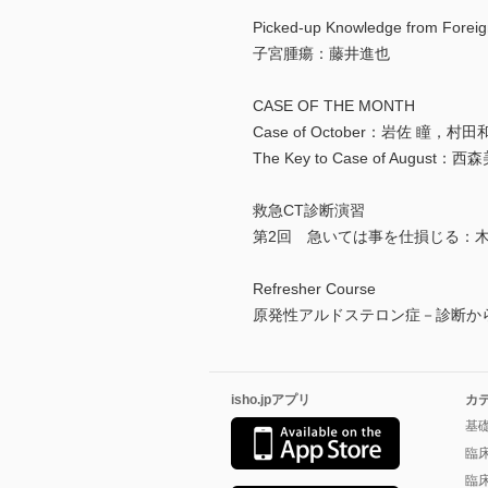
Picked-up Knowledge from Foreig
子宮腫瘍：藤井進也
CASE OF THE MONTH
Case of October：岩佐 瞳，村
The Key to Case of Augu
救急CT診断演習
第2回 急いては事を仕損じる：
Refresher Course
原発性アルドステロン症－診断か
isho.jpアプリ
カ
基
臨
臨