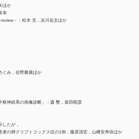
矢ほか
眞幸
 review－：松木 充，浜川岳文ほか
めぐみ，佐野勝廣ほか
中枢神経系の画像診断」：森 墾，坂田昭彦
示したが，
患者の肺クリプトコックス症の1例：藤原清宏，山﨑安寿弥ほか