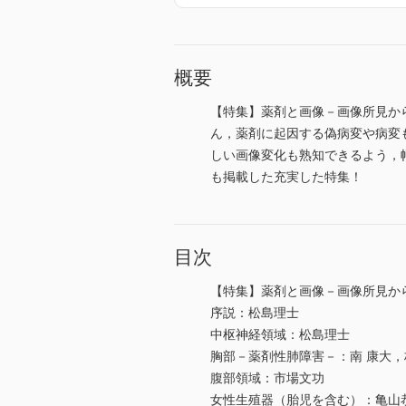
概要
【特集】薬剤と画像－画像所見か
ん，薬剤に起因する偽病変や病変
しい画像変化も熟知できるよう，幅広
も掲載した充実した特集！
目次
【特集】薬剤と画像－画像所見か
序説：松島理士
中枢神経領域：松島理士
胸部－薬剤性肺障害－：南 康大
腹部領域：市場文功
女性生殖器（胎児を含む）：亀山