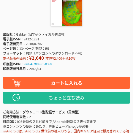
出版社
Gakken(旧学研メディカル秀潤社)
電子版ISSN
2432-1281
電子版発売日
2018/07/02
ページ数
134ページ
判型
B5
フォーマット
PDF（パソコンへのダウンロード不可）
¥2,640
電子版販売価格：
(本体¥2,400＋税10％)
印刷版ISBN
978-4-7809-0503-8
印刷版発行年月
2018/03
カートに入れる
ちょっと立ち読み
ご利用方法
ダウンロード型配信サービス（買切型）
同時使用端末数
2
対応OS
iOS最新の２世代前まで / Android最新の２世代前まで
※コンテンツの使用にあたり、専用ビューアisho.jpが必要
※Androidは、Android２世代前の端末のうち、国内キャリア経由で販売されている端