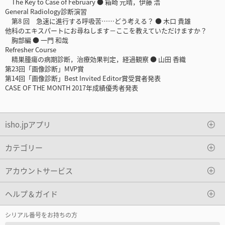
The Key to Case of February ● 箱崎 元晴，伊藤 浩
General Radiology診断演習
第8 回 急速に進行する呼吸苦……どう考える？ ● 木口 貴雄
他科のエキスパートにお尋ねします－ここを教えていただけますか？
胸部編 ● 一門 和哉
Refresher Course
精巣腫瘍の病期診断，治療効果判定，経過観察 ● 山田 香織
第23回「画像診断」MVP賞
第14回「画像診断」Best Invited Editor賞受賞者発表
CASE OF THE MONTH 2017年成績優秀者発表
isho.jpアプリ
カテゴリー
アカウントサービス
ヘルプ＆ガイド
シリアル番号をお持ちの方