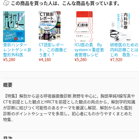
この商品を買った人は、こんな商品も買っています。
骨折ハンター
CT読影レポー
ICU医の素 By
研修医のための
レントゲン×非
ト、この画像ど
system×重症患
内科診療ことは
整形外科医
う書く？
者管理レシピ
じめ 救急・...
¥5,280
¥4,180
¥5,280
¥7,920
概要
【特集】解剖から迫る呼吸器画像診断 肺野を中心に，胸部単純X線写真や
CTを前提とした観点とHRCTを前提とした観点の両点から，解剖学的知識
が診断に結びつく可能性のあるテーマを厳選し解説．解剖からみた鑑別
診断のポイントやシェーマを多用し，初心者にもわかりやすくまとめた
特集．
目次