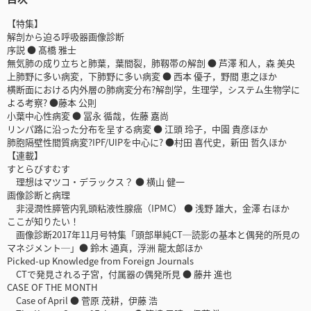
【特集】
解剖から迫る呼吸器画像診断
序説 ● 髙橋 雅士
無気肺の成り立ちと肺葉，葉間裂，肺靱帯の解剖 ● 芦澤 和人，森 美央
上肺野に多い病変，下肺野に多い病変 ● 西本 優子，野間 恵之ほか
横断面における内外層の肺病変分布?解剖学，生理学，システム生物学に
よる考察? ●藤本 公則
小葉中心性病変 ● 冨永 循哉，佐藤 嘉尚
リンパ路に沿った分布を呈する病変 ● 江頭 玲子，中園 貴彦ほか
肺胞隔壁性間質病変?IPF/UIPを中心に? ●村田 喜代史，新田 哲久ほか
【連載】
すとらびすむす
理想はマツコ・デラックス？ ● 横山 健一
画像診断と病理
非浸潤性膵管内乳頭粘液性腺癌（IPMC） ● 浅野 雄大，金澤 右ほか
ここが知りたい！
画像診断2017年11月号特集「頭部単純CT─読影の基本と偶発的所見の
マネジメント─」● 鈴木 通真，浮洲 龍太郎ほか
Picked-up Knowledge from Foreign Journals
CTで発見される子宮，付属器の偶発所見 ● 藤井 進也
CASE OF THE MONTH
Case of April ● 菅原 茂耕，伊藤 浩