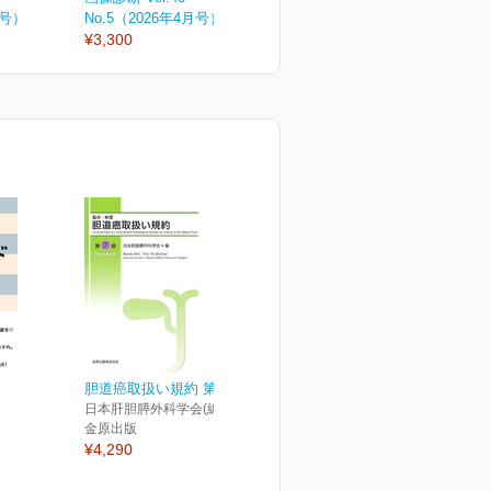
月号）
No.5（2026年4月号）
No.4（2026年増刊号）
N
¥3,300
¥6,050
¥
胆道癌取扱い規約 第7版
日本肝胆膵外科学会(編)
金原出版
¥4,290