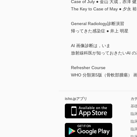
Case of July ● 金山 大成，赤澤
The Key to Case of May ● 
General Radiology診断演習
帰ってきた感染症 ● 井上 明星
AI 画像診断は，いま
放射線科医が知っておきたいAI の基
Refresher Course
WHO 分類第5版（骨軟部腫瘍） 画
isho.jpアプリ
カ
基
臨
臨
臨
臨