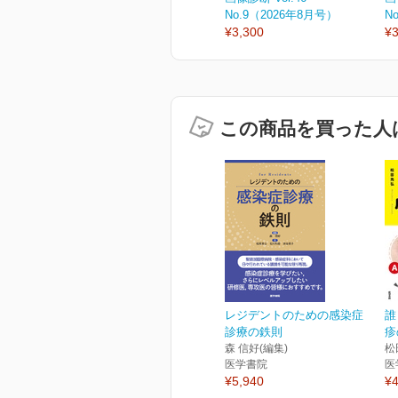
No.9（2026年8月号）
N
¥3,300
¥3
この商品を買った人
レジデントのための感染症
誰
診療の鉄則
疹
森 信好(編集)
松
医学書院
医
¥5,940
¥4