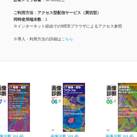
ご利用方法
アクセス型配信サービス（買切型）
同時使用端末数
1
※インターネット経由でのWEBブラウザによるアクセス参照
※導入・利用方法の詳細は
こちら
像診断 Vol.46
画像診断 Vol.46
画像診断 Vol.46