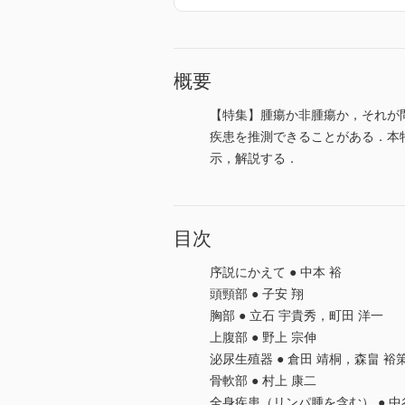
概要
【特集】腫瘍か非腫瘍か，それが問題
疾患を推測できることがある．本特
示，解説する．
目次
序説にかえて ● 中本 裕
頭頸部 ● 子安 翔
胸部 ● 立石 宇貴秀，町田 洋一
上腹部 ● 野上 宗伸
泌尿生殖器 ● 倉田 靖桐，森畠 裕
骨軟部 ● 村上 康二
全身疾患（リンパ腫を含む） ● 中