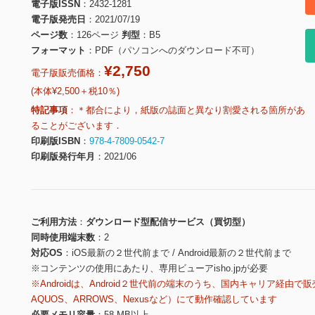
電子版ISSN
2432-1281
電子版発売日
2021/07/19
ページ数
126ページ
判型
B5
フォーマット
PDF（パソコンへのダウンロード不可）
¥2,750
電子版販売価格：
(本体¥2,500＋税10％)
特記事項
＊都合により，紙版の誌面と異なり割愛される箇所があ
ることがございます．
印刷版ISBN
978-4-7809-0542-7
印刷版発行年月
2021/06
ご利用方法
ダウンロード型配信サービス（買切型）
同時使用端末数
2
対応OS
iOS最新の２世代前まで / Android最新の２世代前まで
※コンテンツの使用にあたり、専用ビューアisho.jpが必要
※Androidは、Android２世代前の端末のうち、国内キャリア経由で販
AQUOS、ARROWS、Nexusなど）にて動作確認しています
必要メモリ容量
58 MB以上