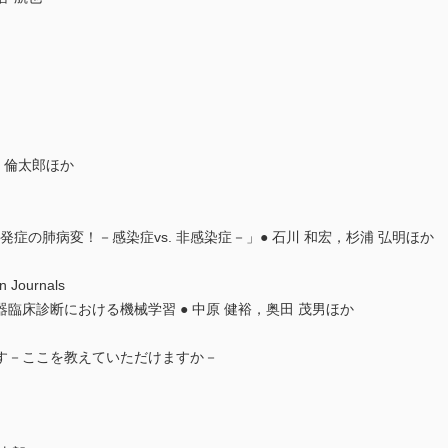
江 倫太郎ほか
内発症の肺病変！－感染症vs. 非感染症－」● 石川 和宏，杉浦 弘明ほか
n Journals
臨床診断における機械学習 ● 中原 健裕，奥田 茂男ほか
す－ここを教えていただけますか－