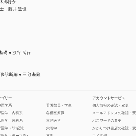
 健太郎ほか
夕永 裕士，藤井 進也
礎 ● 渡谷 岳行
像診断編 ● 三宅 基隆
テゴリー
アカウントサービス
礎医学系
看護教員・学生
個人情報の確認・変更
床医学・内科系
各種医療職
メールアドレスの確認・変
床医学・外科系
東洋医学
パスワードの変更
床医学（領域別）
栄養学
かかりつけ書店の確認・変
床医学（テーマ別）
薬学
マイ本棚