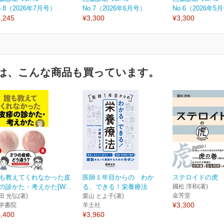
o.8（2026年7月号）
No.7（2026年6月号）
No.6（2026年5
,245
¥3,300
¥3,300
は、こんな商品も買っています。
も教えてくれなかった皮
医師１年目からの わか
ステロイドの虎
の診かた・考えかた[W...
る、できる！栄養療法
國松 淳和(著)
金芳堂
田 光弘(著)
栗山 とよ子(著)
¥3,300
学書院
羊土社
,400
¥3,960