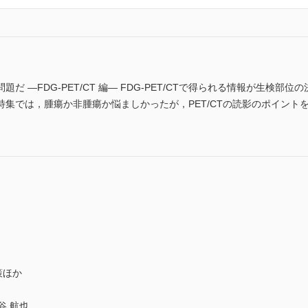
だ ―FDG-PET/CT 編― FDG-PET/CTで得られる情報が生検
集では，腫瘍か非腫瘍か悩ましかったが，PET/CTの読影のポイント
策ほか
谷 航也