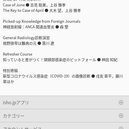
Case of June ● 吉見 聡美，上谷 雅孝
The Key to Case of April ● 大木 望，上谷 雅孝
Picked-up Knowledge from Foreign Journals
神経放射線：ANCA 関連血管炎 ● 森 墾
General Radiology診断演習
視野狭窄は難病の元 ● 黒川 遼
Refresher Course
知っていると差がつく！頭頸部感染症のピットフォール ● 神田 知紀
特別寄稿
新型コロナウイルス感染症（COVID-19）の画像診断 ● 戌亥 章平，藤川
章ほか
isho.jpアプリ
カテゴリー
アカウントサービス