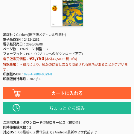
出版社
Gakken(旧学研メディカル秀潤社)
電子版ISSN
2432-1281
電子版発売日
2020/06/08
ページ数
126ページ
判型
B5
フォーマット
PDF（パソコンへのダウンロード不可）
¥2,750
電子版販売価格：
(本体¥2,500＋税10％)
特記事項
＊都合により，紙版の誌面と異なり割愛される箇所があることがございま
す．
印刷版ISBN
978-4-7809-0529-8
印刷版発行年月
2020/05
カートに入れる
ちょっと立ち読み
ご利用方法
ダウンロード型配信サービス（買切型）
同時使用端末数
2
対応OS
iOS最新の２世代前まで / Android最新の２世代前まで