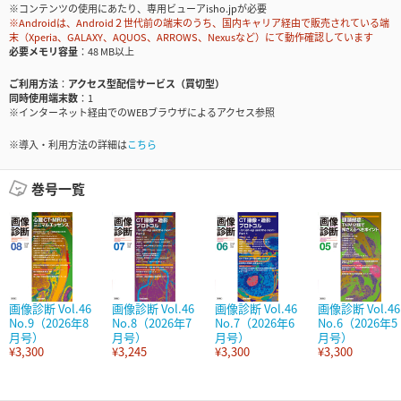
※コンテンツの使用にあたり、専用ビューアisho.jpが必要
※Androidは、Android２世代前の端末のうち、国内キャリア経由で販売されている端
末（Xperia、GALAXY、AQUOS、ARROWS、Nexusなど）にて動作確認しています
必要メモリ容量
48 MB以上
ご利用方法
アクセス型配信サービス（買切型）
同時使用端末数
1
※インターネット経由でのWEBブラウザによるアクセス参照
※導入・利用方法の詳細は
こちら
巻号一覧
画像診断 Vol.46
画像診断 Vol.46
画像診断 Vol.46
画像診断 Vol.46
No.9（2026年8
No.8（2026年7
No.7（2026年6
No.6（2026年5
月号）
月号）
月号）
月号）
¥3,300
¥3,245
¥3,300
¥3,300