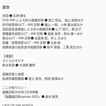
目次
序説 ● 石神 康生
EOB-MRI による肝の画像診断 ● 西江 昭弘，浅山 良樹ほか
肝内胆管癌のCT・MRI 診断 ● 雄山 一樹，小林 健太郎ほか
造影超音波検査による肝の画像診断● 山下 信行，堀 史子
膵腫瘤性病変のCT・MRI 診断 ● 福倉 良彦，熊谷 雄一ほか
膵炎のCT・MRI 診断● 出雲崎 晃，井上 大ほか
胆嚢・胆管病変のCT・MRI 診断 ● 五島 聡
胆膵疾患の超音波内視鏡診断 ● 笹平 直樹，三重 尭文ほか
【連載】
すとらびすむす
飲水思源 ● 大須賀 慶悟
画像診断と病理
粘液性嚢胞腫瘍 ● 冨士 智世，西田 俊博ほか
ここが知りたい！
画像診断2020年1月号特集
「脳腫瘍診断update 2020」● 森谷 聡男
CASE OF THE MONTH