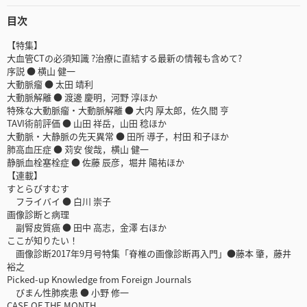
目次
【特集】
大血管CTの必須知識 ?治療に直結する最新の情報も含めて?
序説 ● 横山 健一
大動脈瘤 ● 太田 靖利
大動脈解離 ● 渡邊 慶明，河野 淳ほか
特殊な大動脈瘤・大動脈解離 ● 大内 厚太郎，佐久間 亨
TAVI術前評価 ● 山田 祥岳，山田 稔ほか
大動脈・大静脈の先天異常 ● 田所 導子，村田 和子ほか
肺高血圧症 ● 苅安 俊哉，横山 健一
静脈血栓塞栓症 ● 佐藤 辰彦，堀井 陽祐ほか
【連載】
すとらびすむす
フライバイ ● 白川 崇子
画像診断と病理
副腎皮質癌 ● 田中 高志，金澤 右ほか
ここが知りたい！
画像診断2017年9月号特集「脊椎の画像診断再入門」●藤本 肇，藤井
裕之
Picked-up Knowledge from Foreign Journals
びまん性肺疾患 ● 小野 修一
CASE OF THE MONTH