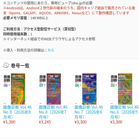
※コンテンツの使用にあたり、専用ビューアisho.jpが必要
※Androidは、Android２世代前の端末のうち、国内キャリア経由で販売されている端
末（Xperia、GALAXY、AQUOS、ARROWS、Nexusなど）にて動作確認しています
必要メモリ容量
148 MB以上
ご利用方法
アクセス型配信サービス（買切型）
同時使用端末数
1
※インターネット経由でのWEBブラウザによるアクセス参照
※導入・利用方法の詳細は
こちら
巻号一覧
画像診断 Vol.46
画像診断 Vol.46
画像診断 Vol.46
画像診断 Vol.46
No.9（2026年8
No.8（2026年7
No.7（2026年6
No.6（2026年5
月号）
月号）
月号）
月号）
¥3,300
¥3,245
¥3,300
¥3,300