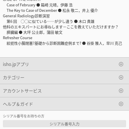
Case of February ● 箱崎 元晴，伊藤 浩
The Key to Case of December ● 松永 敬二，井上 優介
General Radiology診断演習
第6 回 ◯◯に似ている……が少し違う ● 木口 貴雄
他科のエキスパートにお尋ねします－ここを教えていただけますか？
膵臓編 ● 大坪 公士郎，蒲田 敏文
Refresher Course
絞扼性小腸閉塞?基礎から診断困難症例まで? ● 谷掛 雅人，早川 克己
isho.jpアプリ
カテゴリー
アカウントサービス
ヘルプ＆ガイド
シリアル番号をお持ちの方
シリアル番号入力