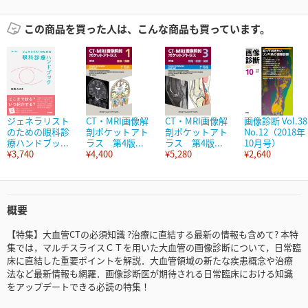
この商品を買った人は、こんな商品も買っています。
ジェネラリスト
CT・MRI画像解
CT・MRI画像解
画像診断 Vol.38
のための眼科診
剖ポケットアト
剖ポケットアト
No.12（2018年
療ハンドブッ...
ラス 第4版...
ラス 第4版...
10月号）
¥3,740
¥4,400
¥5,280
¥2,640
概要
【特集】大血管CTの必須知識 ?治療に直結する最新の情報も含めて? 本特
集では，マルチスライスＣＴを用いた大血管の画像診断について，日常臨
床に直結した重要ポイントを解説．大血管領域の新たな疾患概念や治療
法など最新情報も網羅．画像診断医が期待される日常臨床における知識
をアップデートできる必読の特集！