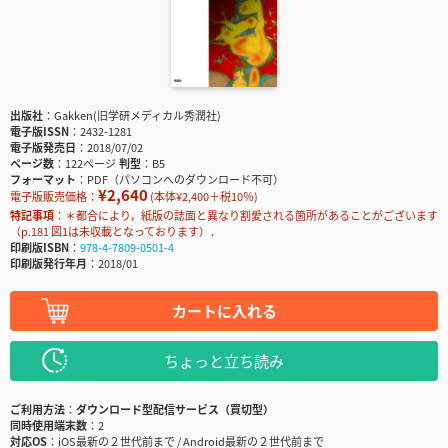
出版社
Gakken(旧学研メディカル秀潤社)
電子版ISSN
2432-1281
電子版発売日
2018/07/02
ページ数
122ページ
判型
B5
フォーマット
PDF（パソコンへのダウンロード不可）
¥2,640
電子版販売価格：
(本体¥2,400＋税10％)
特記事項
＊都合により，紙版の誌面と異なり割愛される箇所があることがございます
（p.181 図1は未収載となっております）．
印刷版ISBN
978-4-7809-0501-4
印刷版発行年月
2018/01
カートに入れる
ちょっと立ち読み
ご利用方法
ダウンロード型配信サービス（買切型）
同時使用端末数
2
対応OS
iOS最新の２世代前まで / Android最新の２世代前まで