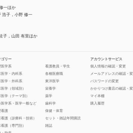
野 修一ほか
y：清野 浩子，小野 修一
佐子，山田 有里ほか
テゴリー
アカウントサービス
礎医学系
看護教員・学生
個人情報の確認・変更
床医学・内科系
各種医療職
メールアドレスの確認・変
床医学・外科系
東洋医学
パスワードの変更
床医学（領域別）
栄養学
かかりつけ書店の確認・変
床医学（テーマ別）
薬学
マイ本棚
会医学系・医学一般など
歯科学
購入履歴
礎看護
保健・体育
床看護（診療科・技術）
セット・雑誌年間購読
床看護（専門別）
雑誌