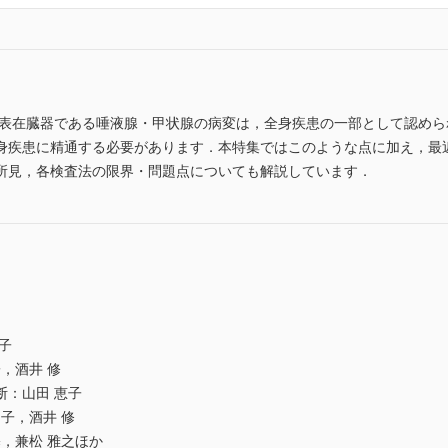
 表在臓器である唾液腺・甲状腺の病変は，全身疾患の一部として認め
身疾患に精通する必要があります．本特集ではこのような点に加え，最
所見，各検査法の限界・問題点についても解説しています．
子
子，酒井 修
断：山田 恵子
尚子，酒井 修
基，兼松 雅之ほか