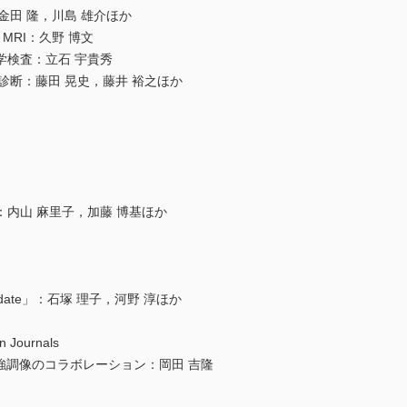
金田 隆，川島 雄介ほか
MRI：久野 博文
学検査：立石 宇貴秀
診断：藤田 晃史，藤井 裕之ほか
内山 麻里子，加藤 博基ほか
ate」：石塚 理子，河野 淳ほか
n Journals
散強調像のコラボレーション：岡田 吉隆