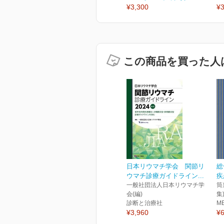
¥3,300
¥3
この商品を買った人
日本リウマチ学会 関節リ
総
ウマチ診療ガイドライン...
疾
一般社団法人日本リウマチ学
筒
会(編)
集
診断と治療社
M
¥3,960
¥6