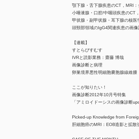
顎下腺・舌下腺疾患のCT，MRI：
小唾液腺・口腔/中咽頭疾患のCT，
甲状腺・副甲状腺・耳下腺の核医
頭頸部領域のIgG4関連疾患の画像
【連載】
すとらびすむす
IVRと読影業務：齋藤 博哉
画像診断と病理
卵巣境界悪性明細胞嚢胞腺線維腫：
ここが知りたい！
画像診断2012年10月号特集
「アミロイドーシスの画像診断upd
Picked-up Knowledge from Foreig
肝細胞癌のMRI：EOB造影と拡