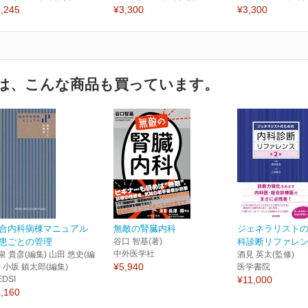
,245
¥3,300
¥3,300
は、こんな商品も買っています。
合内科病棟マニュアル
無敵の腎臓内科
ジェネラリスト
患ごとの管理
谷口 智基(著)
科診断リファレン
中外医学社
泉 貴彦(編集) 山田 悠史(編
酒見 英太(監修)
¥5,940
) 小坂 鎮太郎(編集)
医学書院
EDSI
¥11,000
,160