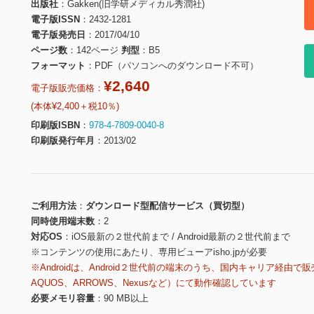
出版社
Gakken(旧学研メディカル秀潤社)
電子版ISSN
2432-1281
電子版発売日
2017/04/10
ページ数
142ページ
判型
B5
フォーマット
PDF（パソコンへのダウンロード不可）
¥2,640
電子版販売価格：
(本体¥2,400＋税10％)
印刷版ISBN
978-4-7809-0040-8
印刷版発行年月
2013/02
ご利用方法
ダウンロード型配信サービス（買切型）
同時使用端末数
2
対応OS
iOS最新の２世代前まで / Android最新の２世代前まで
※コンテンツの使用にあたり、専用ビューアisho.jpが必要
※Androidは、Android２世代前の端末のうち、国内キャリア経由で販
AQUOS、ARROWS、Nexusなど）にて動作確認しています
必要メモリ容量
90 MB以上