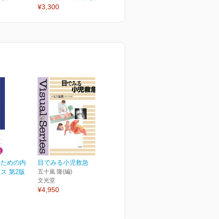
¥3,300
¥6,050
¥
のための内
目でみる小児救急
ス 第2版
五十嵐 隆(編)
文光堂
¥4,950