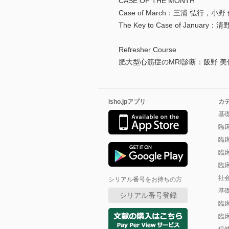
CASE OF THE MONTH
Case of March：三浦 弘行，小
The Key to Case of Januar
Refresher Course
肥大型心筋症のMRI診断：飯野 美
isho.jpアプリ
カ
基
臨
臨
臨
臨
社
シリアル番号をお持ちの方
基
シリアル番号登録
臨
臨