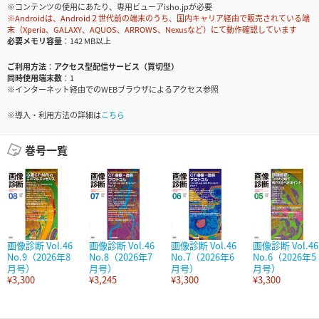
※コンテンツの使用にあたり、専用ビューアisho.jpが必要
※Androidは、Android２世代前の端末のうち、国内キャリア経由で販売されている端
末（Xperia、GALAXY、AQUOS、ARROWS、Nexusなど）にて動作確認しています
必要メモリ容量
142 MB以上
ご利用方法
アクセス型配信サービス（買切型）
同時使用端末数
1
※インターネット経由でのWEBブラウザによるアクセス参照
※導入・利用方法の詳細は
こちら
巻号一覧
画像診断 Vol.46
画像診断 Vol.46
画像診断 Vol.46
画像診断 Vol.46
No.9（2026年8
No.8（2026年7
No.7（2026年6
No.6（2026年5
月号）
月号）
月号）
月号）
¥3,300
¥3,245
¥3,300
¥3,300