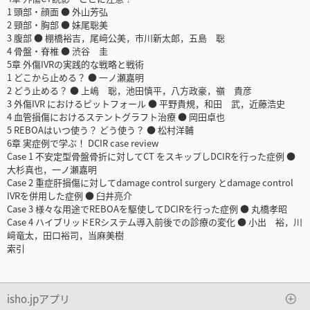
1 頭部・顔面 ● 外山芳弘
2 頸部・胸部 ● 妹尾聡美
3 腹部 ● 棚橋裕吉，尾﨑公美，市川新太郎，五島 聡
4 骨盤・脊椎 ● 渋谷 圭
5章 外傷IVRの実践的な戦略と戦術
1 どこから止める？ ● 一ノ瀬嘉明
2 どう止める？ ● 上嶋 聡，池田慎平，八方政豪，嶺 貴彦
3 外傷IVR におけるピットフォール ● 平野貴規，和田 武，近藤浩史
4 血管損傷におけるステントグラフト治療 ● 岡田卓也
5 REBOAはいつ使う？ どう使う？ ● 松村洋輔
6章 実症例で学ぶ！ DCIR case review
Case 1 不安定型骨盤骨折に対してCT をスキップしDCIRを行った症例 ●
大杉真也，一ノ瀬嘉明
Case 2 重症肝損傷に対してdamage control surgery とdamage control
IVRを併用した症例 ● 臼井亮介
Case 3 様々な用途でREBOAを駆使してDCIRを行った症例 ● 丸橋孝昭
Case 4 ハイブリッドERシステム導入前後での診療の変化 ● 小出 裕，川
﨑竜太，田口裕司，当麻美樹
索引
isho.jpアプリ