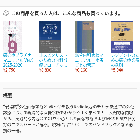
この商品を買った人は、こんな商品も買っています。
感染症プラチナ
ホスピタリスト
総合内科病棟マ
レジデントのた
マニュアル Ver.9
のための内科診
ニュアル 疾患
めの感染症診療
2025-2026
療フローチャ...
ごとの管理
の鉄則
¥2,750
¥8,800
¥6,160
¥5,940
概要
“現場的”外傷画像診断とIVR～命を救うRadiologyのチカラ 救急での外傷
診療における現場的な画像診断をわかりやすく学べる！ 入門的な内容
から、実践的な内容までCTを中心とした画像診断およびIVRの知識を各分
野のエキスパートが解説。現場に出ていく上でのハンドブックとなる必
携の一冊。