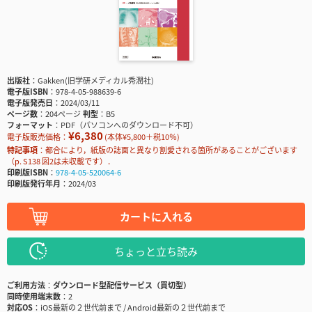
出版社
Gakken(旧学研メディカル秀潤社)
電子版ISBN
978-4-05-988639-6
電子版発売日
2024/03/11
ページ数
204ページ
判型
B5
フォーマット
PDF（パソコンへのダウンロード不可）
¥6,380
電子版販売価格：
(本体¥5,800＋税10％)
特記事項
都合により，紙版の誌面と異なり割愛される箇所があることがございます
（p. S138 図2は未収載です）．
印刷版ISBN
978-4-05-520064-6
印刷版発行年月
2024/03
カートに入れる
ちょっと立ち読み
ご利用方法
ダウンロード型配信サービス（買切型）
同時使用端末数
2
対応OS
iOS最新の２世代前まで / Android最新の２世代前まで