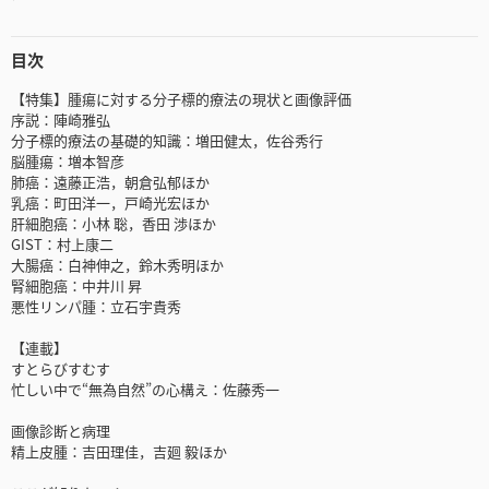
目次
【特集】腫瘍に対する分子標的療法の現状と画像評価
序説：陣崎雅弘
分子標的療法の基礎的知識：増田健太，佐谷秀行
脳腫瘍：増本智彦
肺癌：遠藤正浩，朝倉弘郁ほか
乳癌：町田洋一，戸崎光宏ほか
肝細胞癌：小林 聡，香田 渉ほか
GIST：村上康二
大腸癌：白神伸之，鈴木秀明ほか
腎細胞癌：中井川 昇
悪性リンパ腫：立石宇貴秀
【連載】
すとらびすむす
忙しい中で“無為自然”の心構え：佐藤秀一
画像診断と病理
精上皮腫：吉田理佳，吉廻 毅ほか