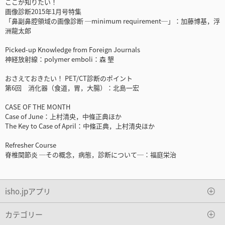
ここが知りたい！
画像診断2015年1月号特集
「鼻副鼻腔領域の画像診断 ─minimum requirement─」：加藤博基，浮
洲龍太郎
Picked-up Knowledge from Foreign Journals
神経放射線：polymer emboli：森 墾
おさえておきたい！ PET/CT診断のポイント
第6回 消化器（食道，胃，大腸）：北島一宏
CASE OF THE MONTH
Case of June：上村清央，中條正典ほか
The Key to Case of April：中條正典，上村清央ほか
Refresher Course
脊椎関節炎 ─その概念，病態，診断について─：福庭栄治
isho.jpアプリ
カテゴリー