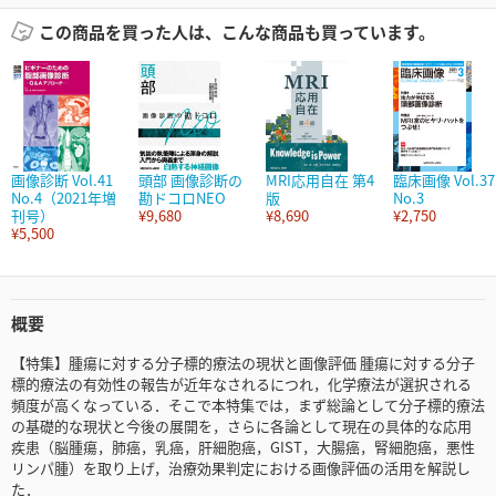
この商品を買った人は、こんな商品も買っています。
画像診断 Vol.41
頭部 画像診断の
MRI応用自在 第4
臨床画像 Vol.37
No.4（2021年増
勘ドコロNEO
版
No.3
刊号）
¥9,680
¥8,690
¥2,750
¥5,500
概要
【特集】腫瘍に対する分子標的療法の現状と画像評価 腫瘍に対する分子
標的療法の有効性の報告が近年なされるにつれ，化学療法が選択される
頻度が高くなっている．そこで本特集では，まず総論として分子標的療法
の基礎的な現状と今後の展開を，さらに各論として現在の具体的な応用
疾患（脳腫瘍，肺癌，乳癌，肝細胞癌，GIST，大腸癌，腎細胞癌，悪性
リンパ腫）を取り上げ，治療効果判定における画像評価の活用を解説し
た．