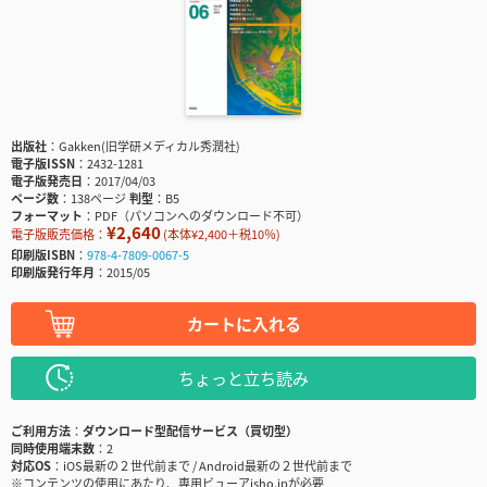
出版社
Gakken(旧学研メディカル秀潤社)
電子版ISSN
2432-1281
電子版発売日
2017/04/03
ページ数
138ページ
判型
B5
フォーマット
PDF（パソコンへのダウンロード不可）
¥2,640
電子版販売価格：
(本体¥2,400＋税10％)
印刷版ISBN
978-4-7809-0067-5
印刷版発行年月
2015/05
カートに入れる
ちょっと立ち読み
ご利用方法
ダウンロード型配信サービス（買切型）
同時使用端末数
2
対応OS
iOS最新の２世代前まで / Android最新の２世代前まで
※コンテンツの使用にあたり、専用ビューアisho.jpが必要