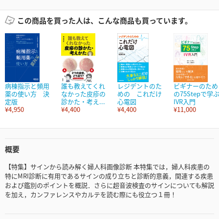
この商品を買った人は、こんな商品も買っています。
病棟指示と頻用
誰も教えてくれ
レジデントのた
ビギナーのため
薬の使い方 決
なかった皮疹の
めの これだけ
の75Stepで学
定版
診かた・考え...
心電図
IVR入門
¥4,950
¥4,400
¥4,400
¥11,000
概要
【特集】サインから読み解く婦人科画像診断 本特集では，婦人科疾患の
特にMRI診断に有用であるサインの成り立ちと診断的意義，関連する疾患
および鑑別のポイントを概説．さらに超音波検査のサインについても解説
を加え，カンファレンスやカルテを読む際にも役立つ１冊！