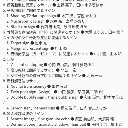
4. 癒着胎盤に関連するサイン ● 上野 嘉子，田中 宇多留ほか
5. 子宮内膜症に関連するサイン
1. Shading/T2 dark spot sign ● 木戸 晶，富樫 かおり
2. Mushroom cap sign ● 木戸 晶，富樫 かおり
3. Black rim sign ● 竹内 麻由美，原田 雅史ほか
6. 骨盤部炎症性疾患（PID）に関連するサイン ● 大澤 まりえ，田村 綾子
7. その他の女性骨盤部疾患に関連するサイン
1. Target sign ● 松木 充
2. Marginal crescent sign ● 松木 充
3. 異物肉芽腫（ガーゼオーマ）に関連するサイン ● 中井 豪，山本 和
宏ほか
4. Visceral scalloping ● 竹内 麻由美，原田 雅史ほか
5. 癌の転移に関連するサイン ● 北島 一宏
6. 女性骨盤部の核医学診断に関連するサイン ● 北島 一宏
8. 産科超音波のサイン
1. Nuchal translucency ● 亀井 良政
2. Twin peak sign（λsign） ● 中田 雅彦，早田 英二郎ほか
3. Double bubble sign，triple bubble sign ● 和田 誠司，杉林 里佳ほ
か
4. Lemon sign，banana sign ● 種元 智洋，山内 貴志人ほか
9. 婦人科超音波のサイン
1. Scatter image，fine granular echo ● 原田 美由紀，大須賀 穣
2. Dermoid cone，acoustic shadow，hair ball ● 玉内 学志，梶山 広