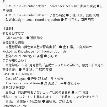
明
3. Multiple vesicular pattern，pearl necklace sign：卵巣の病変 ● 山
田 恭輔
4. Multiple vesicular pattern：子宮の病変 ● 小原 久典，鹿島 大靖
5. Waist sign，small round projection ● 石川 哲也，関沢 明彦
【連載】
すとらびすむす
IVRとの出会い ● 近藤 浩史
画像診断と病理
肉腫様腎癌（嫌色素細胞型腎癌由来） ● 金子 揚，五島 聡ほか
Picked-up Knowledge from Foreign Journals
胸部のdual-energy CT各種 ● 小野 修一
ここが知りたい！
画像診断2017年3月号特集「基礎からきちんと学ぼう，胎児・新生児の
画像診断」 ● 田波 穣，宇都宮 英綱
CASE OF THE MONTH
Case of August ● 浮洲 龍太郎，井上 優介
The Key to Case of June ● 東 美菜子，平井 俊範ほか
救急CT診断演習
最終回 意識障害およびショック状態の高齢者 ● 木口 貴雄
他科のエキスパートにお尋ねします－ここを教えていただけますか？
第3回 骨関節・骨軟部編 ● 田崎 篤，野崎 太希
Refresher Course