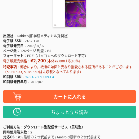
出版社
Gakken(旧学研メディカル秀潤社)
電子版ISSN
2432-1281
電子版発売日
2018/07/02
ページ数
126ページ
判型
B5
フォーマット
PDF（パソコンへのダウンロード不可）
¥2,200
電子版販売価格：
(本体¥2,000＋税10％)
特記事項
都合により，紙版の誌面と異なり割愛される箇所があることがございます
（p.930-933, p.979-992は未収載となっております）．
印刷版ISBN
978-4-7809-0093-4
印刷版発行年月
2017/07
カートに入れる
ちょっと立ち読み
ご利用方法
ダウンロード型配信サービス（買切型）
同時使用端末数
2
対応OS
iOS最新の２世代前まで / Android最新の２世代前まで