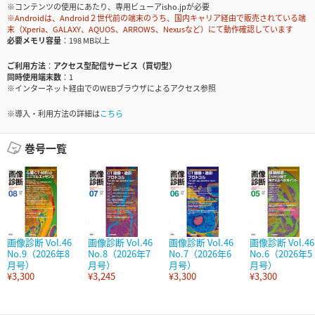
※コンテンツの使用にあたり、専用ビューアisho.jpが必要
※Androidは、Android２世代前の端末のうち、国内キャリア経由で販売されている端
末（Xperia、GALAXY、AQUOS、ARROWS、Nexusなど）にて動作確認しています
必要メモリ容量
198 MB以上
ご利用方法
アクセス型配信サービス（買切型）
同時使用端末数
1
※インターネット経由でのWEBブラウザによるアクセス参照
※導入・利用方法の詳細は
こちら
巻号一覧
画像診断 Vol.46
画像診断 Vol.46
画像診断 Vol.46
画像診断 Vol.46
No.9（2026年8
No.8（2026年7
No.7（2026年6
No.6（2026年5
月号）
月号）
月号）
月号）
¥3,300
¥3,245
¥3,300
¥3,300