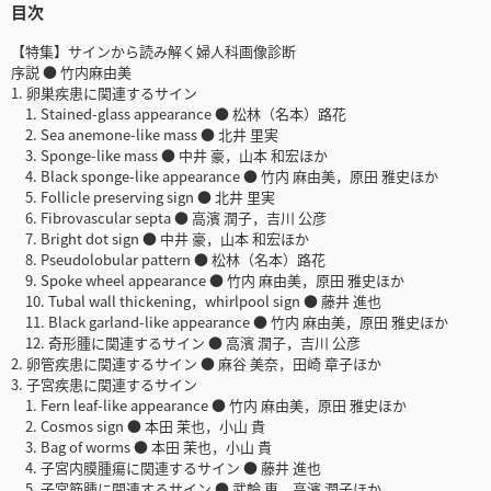
目次
【特集】サインから読み解く婦人科画像診断
序説 ● 竹内麻由美
1. 卵巣疾患に関連するサイン
1. Stained-glass appearance ● 松林（名本）路花
2. Sea anemone-like mass ● 北井 里実
3. Sponge-like mass ● 中井 豪，山本 和宏ほか
4. Black sponge-like appearance ● 竹内 麻由美，原田 雅史ほか
5. Follicle preserving sign ● 北井 里実
6. Fibrovascular septa ● 高濱 潤子，吉川 公彦
7. Bright dot sign ● 中井 豪，山本 和宏ほか
8. Pseudolobular pattern ● 松林（名本）路花
9. Spoke wheel appearance ● 竹内 麻由美，原田 雅史ほか
10. Tubal wall thickening，whirlpool sign ● 藤井 進也
11. Black garland-like appearance ● 竹内 麻由美，原田 雅史ほか
12. 奇形腫に関連するサイン ● 高濱 潤子，吉川 公彦
2. 卵管疾患に関連するサイン ● 麻谷 美奈，田崎 章子ほか
3. 子宮疾患に関連するサイン
1. Fern leaf-like appearance ● 竹内 麻由美，原田 雅史ほか
2. Cosmos sign ● 本田 茉也，小山 貴
3. Bag of worms ● 本田 茉也，小山 貴
4. 子宮内膜腫瘍に関連するサイン ● 藤井 進也
5. 子宮筋腫に関連するサイン ● 武輪 恵，高濱 潤子ほか