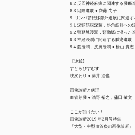
8.2 反回神経麻痺に関連する腫瘍進
8.3 縦隔進展 ● 齋藤 尚子
9. リンパ節転移節外進展に関連
9.1 深頸筋膜深葉，斜角筋群への浸
9.2 頸動脈浸潤，頸動脈に沿った進
9.3 神経浸潤に関連する腫瘍進展
9.4 筋浸潤，皮膚浸潤 ● 檜山 貴志
【連載】
すとらびすむす
枝変わり ● 藤井 進也
画像診断と病理
血管芽腫 ● 油野 裕之，蒲田 敏文
ここが知りたい！
画像診断2019 年2月号特集
「大型・中型血管炎の画像診断」 ●