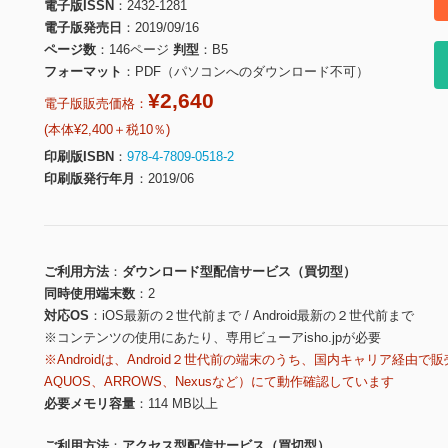
電子版ISSN
2432-1281
電子版発売日
2019/09/16
ページ数
146ページ
判型
B5
フォーマット
PDF（パソコンへのダウンロード不可）
¥2,640
電子版販売価格：
(本体¥2,400＋税10％)
印刷版ISBN
978-4-7809-0518-2
印刷版発行年月
2019/06
ご利用方法
ダウンロード型配信サービス（買切型）
同時使用端末数
2
対応OS
iOS最新の２世代前まで / Android最新の２世代前まで
※コンテンツの使用にあたり、専用ビューアisho.jpが必要
※Androidは、Android２世代前の端末のうち、国内キャリア経由で販
AQUOS、ARROWS、Nexusなど）にて動作確認しています
必要メモリ容量
114 MB以上
ご利用方法
アクセス型配信サービス（買切型）