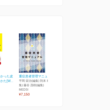
なかった皮
重症患者管理マニュアル
た[W...
平岡 栄治(編集) 則末 泰博(編
集) 藤谷 茂樹(編集)
MEDSI
¥7,150