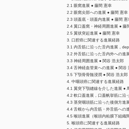
2.1 眼窩進展 ● 藤間 憲幸
2.2 眼窩尖部への進展 ● 藤間 憲幸
2.3 頭蓋底・頭蓋内進展 ● 藤間 憲
2.4 翼口蓋窩・神経周囲進展 ● 藤
2.5 翼状突起進展 ● 藤間 憲幸
3. 口腔癌に関連する進展経路
3.1 内舌筋に沿った舌内進展，depth 
3.2 外舌筋に沿った舌内外への進展
3.3 神経周囲進展 ● 関谷 浩太郎
3.4 舌神経血管束への進展 ● 関谷
3.5 下顎骨骨髄浸潤 ● 関谷 浩太郎
4. 中咽頭癌に関連する進展経路
4.1 翼突下顎縫線を介した進展 ● 
4.2 軟口蓋進展，口蓋帆挙筋に沿っ
4.3 茎突咽頭筋に沿った後側方進展
4.4 舌根から内舌筋・外舌筋への進
4.5 喉頭進展（喉頭内粘膜下組織
5. 喉頭癌に関連する進展経路