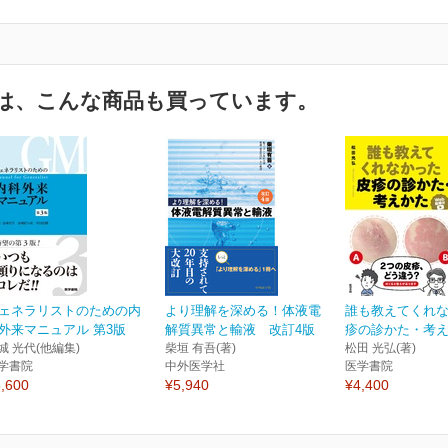
は、こんな商品も買っています。
ェネラリストのための内
より理解を深める！体液電
誰も教えてくれ
外来マニュアル 第3版
解質異常と輸液 改訂4版
疹の診かた・考えか
城 光代(他編集)
柴垣 有吾(著)
松田 光弘(著)
学書院
中外医学社
医学書院
,600
¥5,940
¥4,400