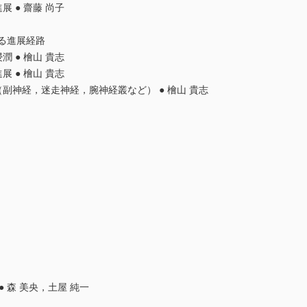
展 ● 齋藤 尚子
する進展経路
潤 ● 檜山 貴志
展 ● 檜山 貴志
（副神経，迷走神経，腕神経叢など） ● 檜山 貴志
 森 美央，土屋 純一