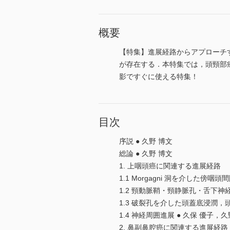
概要
【特集】進展経路からアプローチ
が存在する．本特集では，頭頸部
影ですぐに使える特集！
目次
序説 ● 久野 博文
総論 ● 久野 博文
1. 上咽頭癌に関連する進展経路
1.1 Morgagni 洞を介した傍咽
1.2 頸動脈鞘・頸静脈孔・舌下神経
1.3 破裂孔を介した頭蓋底浸潤，頭
1.4 神経周囲進展 ● 久保 優子，久
2. 鼻副鼻腔癌に関連する進展経路