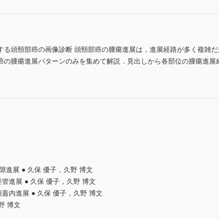
する頭頸部癌の画像診断 頭頸部癌の腫瘍進展は，進展経路が多く複雑
癌の腫瘍進展パターンのみを集めて解説．見出しから各部位の腫瘍進展
頭間隙進展 ● 久保 優子，久野 博文
管進展 ● 久保 優子，久野 博文
蓋内進展 ● 久保 優子，久野 博文
野 博文