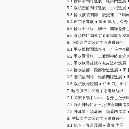
5.1 傍声帯間隙進展，経声門進展 
5.2 喉頭蓋前間隙進展，舌根進展 
5.3 輪状披裂関節・後交連・下咽頭
5.4 声門下進展 ● 冨田 隼人，久野
5.5 輪状甲状膜・靱帯・関節を介し
5.6 喉頭癌に関連する喉頭軟骨浸潤
6. 下咽頭癌に関連する進展経路
6.1 甲状披裂間隙を介した傍声帯間
6.2 甲状舌骨膜・上喉頭神経血管
6.3 甲状軟骨後縁を包み込む進展（wrap
6.4 輪状後部・頸部食道進展 ● 田
6.5 咽頭後間隙・椎前間隙進展 ● 
6.6 喉頭軟骨浸潤 ● 和田 武，田中
7. 唾液腺癌に関連する進展経路
7.1 茎突下顎トンネルを介した傍咽
7.2 顔面神経に沿った神経周囲進展
7.3 外耳道・頭蓋底・頭蓋内進展 
8. 甲状腺癌に関連する進展経路
8.1 気管・食道浸潤 ● 齋藤 尚子