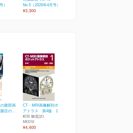
月号）
No.5（2026年4月号）
No.4（2026年増刊号）
N
¥3,300
¥6,050
¥
めの腹部画
CT・MRI画像解剖ポケット
症の...
アトラス 第4版 1巻...
町田 徹(監訳)
MEDSI
¥4,400