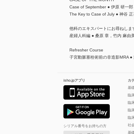
Case of September ● 伊原 研
The Key to Case of July ●
他科のエキスパートにお尋ねしま
産婦人科編 ● 桑原 章，竹内 麻由
Refresher Course
子宮動脈塞栓術前の非造影MRA ● 
isho.jpアプリ
カ
基
臨
臨
臨
臨
社
シリアル番号をお持ちの方
基