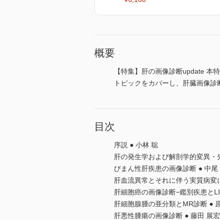
概要
【特集】肝の画像診断update
トピックをカバーし、肝臓画像診
目次
序説 ● 小林 聡
肝の発生学および解剖学的変異・先
びまん性肝疾患の画像診断 ● 中尾
肝血流異常とそれに伴う実質病変に
肝細胞癌の画像診断−鑑別疾患とLI-R
肝細胞腺腫の亜分類とMR診断 ● 
肝悪性腫瘍の画像診断 ● 藤田 展