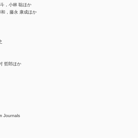
一斗，小林 聡ほか
 博和，藤永 康成ほか
之
園村 哲郎ほか
n Journals