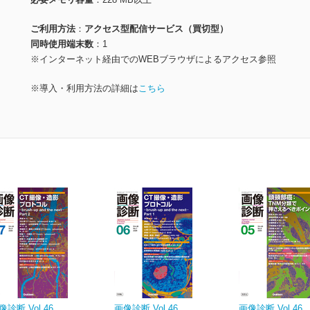
ご利用方法
アクセス型配信サービス（買切型）
同時使用端末数
1
※インターネット経由でのWEBブラウザによるアクセス参照
※導入・利用方法の詳細は
こちら
像診断 Vol.46
画像診断 Vol.46
画像診断 Vol.46