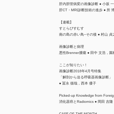
肝内胆管病変の画像診断 ● 小坂 
肝CT・MRI診断技術の進歩 ● 所
【連載】
すとらびすむす
南の島の赤い鳥−その後 ● 村山 貞
画像診断と病理
悪性Brenner腫瘍 ● 田中 文浩，
ここが知りたい！
画像診断2018年4月号特集
「解剖から迫る呼吸器画像診断」
● 冨永 循哉，西本 優子
Picked-up Knowledge from Foreig
消化器癌とRadiomics ● 岡田 吉隆
CASE OF THE MONTH