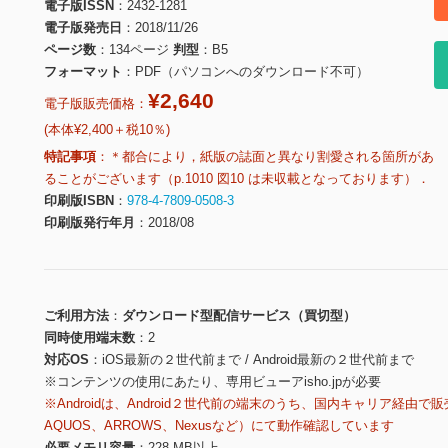
電子版ISSN
2432-1281
電子版発売日
2018/11/26
ページ数
134ページ
判型
B5
フォーマット
PDF（パソコンへのダウンロード不可）
¥2,640
電子版販売価格：
(本体¥2,400＋税10％)
特記事項
＊都合により，紙版の誌面と異なり割愛される箇所があ
ることがございます（p.1010 図10 は未収載となっております）．
印刷版ISBN
978-4-7809-0508-3
印刷版発行年月
2018/08
ご利用方法
ダウンロード型配信サービス（買切型）
同時使用端末数
2
対応OS
iOS最新の２世代前まで / Android最新の２世代前まで
※コンテンツの使用にあたり、専用ビューアisho.jpが必要
※Androidは、Android２世代前の端末のうち、国内キャリア経由で販
AQUOS、ARROWS、Nexusなど）にて動作確認しています
必要メモリ容量
228 MB以上