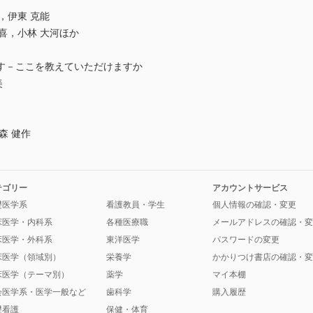
一郎，伊東 克能
 神谷 正喜，小林 大河ほか
す－ここを教えていただけますか
美
森 健作
テゴリー
アカウントサービス
礎医学系
看護教員・学生
個人情報の確認・変更
床医学・内科系
各種医療職
メールアドレスの確認・変
床医学・外科系
東洋医学
パスワードの変更
床医学（領域別）
栄養学
かかりつけ書店の確認・変
床医学（テーマ別）
薬学
マイ本棚
会医学系・医学一般など
歯科学
購入履歴
礎看護
保健・体育