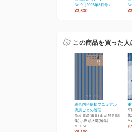
No.9（2026年8月号）
N
¥3,300
¥3
この商品を買った人
総合内科病棟マニュアル
重
疾患ごとの管理
平
集
筒泉 貴彦(編集) 山田 悠史(編
M
集) 小坂 鎮太郎(編集)
¥7
MEDSI
¥6,160