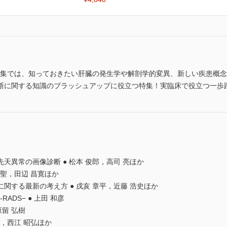
 本特集では、知っておきたい肝臓の発生学や解剖学的変異、新しい疾患概
断に関する知識のブラッシュアップに役立つ特集！実臨床で役立つ一歩
天異常の画像診断 ● 松本 俊郎，高司 亮ほか
 聖，田辺 昌寛ほか
関する最新の考え方 ● 戌亥 章平，近藤 浩史ほか
ADS− ● 上田 和彦
原留 弘樹
宏，西江 昭弘ほか