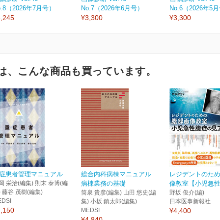
o.8（2026年7月号）
No.7（2026年6月号）
No.6（2026年5
,245
¥3,300
¥3,300
は、こんな商品も買っています。
症患者管理マニュアル
総合内科病棟マニュアル
レジデントのた
岡 栄治(編集) 則末 泰博(編
病棟業務の基礎
像教室【小児急性腹
) 藤谷 茂樹(編集)
筒泉 貴彦(編集) 山田 悠史(編
野坂 俊介(編)
EDSI
集) 小坂 鎮太郎(編集)
日本医事新報社
,150
MEDSI
¥4,400
¥4,840