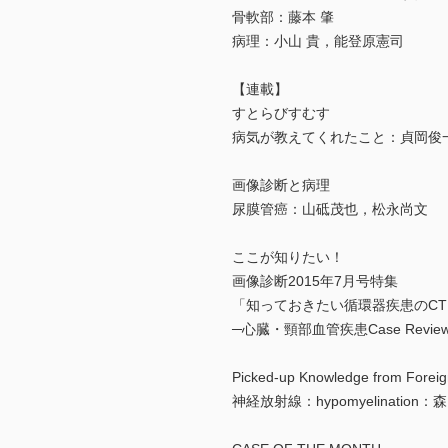
骨軟部：藤本 肇
病理：小山 貴，能登原憲司
【連載】
すとらびすむす
病気が教えてくれたこと：貞岡俊
画像診断と病理
尿膜管癌：山砥茂也，松永尚文
ここが知りたい！
画像診断2015年7月号特集
「知っておきたい循環器疾患のCT・
─心臓・頸部血管疾患Case Rev
Picked-up Knowledge from Foreig
神経放射線：hypomyelination：森