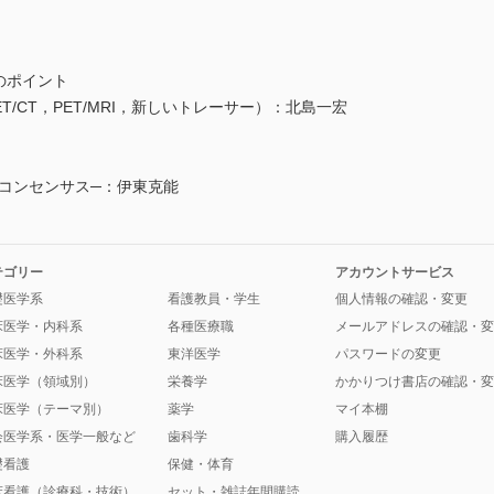
断のポイント
T/CT，PET/MRI，新しいトレーサー）：北島一宏
レントコンセンサス─：伊東克能
テゴリー
アカウントサービス
礎医学系
看護教員・学生
個人情報の確認・変更
床医学・内科系
各種医療職
メールアドレスの確認・変
床医学・外科系
東洋医学
パスワードの変更
床医学（領域別）
栄養学
かかりつけ書店の確認・変
床医学（テーマ別）
薬学
マイ本棚
会医学系・医学一般など
歯科学
購入履歴
礎看護
保健・体育
床看護（診療科・技術）
セット・雑誌年間購読