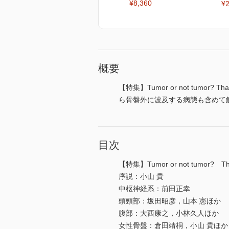
¥8,360
¥2
概要
【特集】Tumor or not tum
ら骨盤外に波及する病態も含めて
目次
【特集】Tumor or not tumor? That 
序説：小山 貴
中枢神経系：前田正幸
頭頸部：坂田昭彦，山本 憲ほか
腹部：大西康之，小林久人ほか
女性骨盤：倉田靖桐，小山 貴ほか