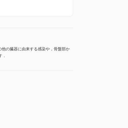
を中心に，その他の臓器に由来する感染や，骨盤部か
す．