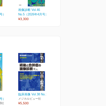
画像診断 Vol.46
画像診断 Vol.46
画
月号）
No.5（2026年4月号）
No.4（2026年増刊号）
N
¥3,300
¥6,050
¥
臨床画像 Vol.38 No.13
月号）
メジカルビュー社
¥5,500
潤社