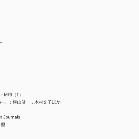
一
MRI（1）
iew─」：横山健一，木村文子ほか
n Journals
 墾