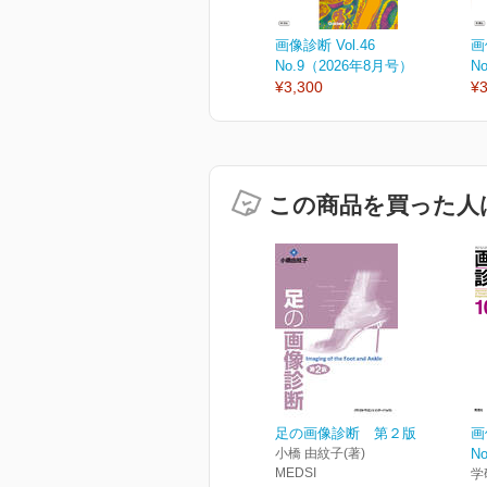
画像診断 Vol.46
画
No.9（2026年8月号）
N
¥3,300
¥3
この商品を買った人
足の画像診断 第２版
画
小橋 由紋子(著)
N
MEDSI
学