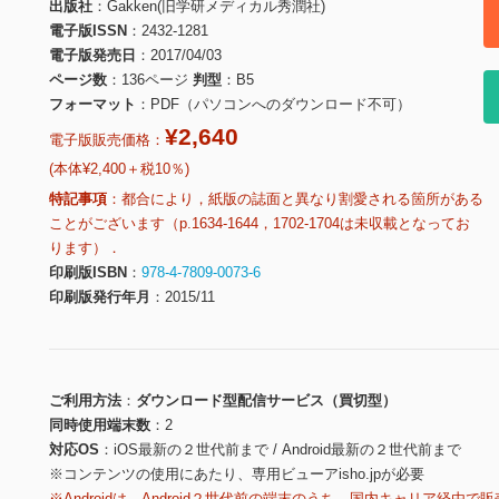
出版社
Gakken(旧学研メディカル秀潤社)
電子版ISSN
2432-1281
電子版発売日
2017/04/03
ページ数
136ページ
判型
B5
フォーマット
PDF（パソコンへのダウンロード不可）
¥2,640
電子版販売価格：
(本体¥2,400＋税10％)
特記事項
都合により，紙版の誌面と異なり割愛される箇所がある
ことがございます（p.1634-1644，1702-1704は未収載となってお
ります）．
印刷版ISBN
978-4-7809-0073-6
印刷版発行年月
2015/11
ご利用方法
ダウンロード型配信サービス（買切型）
同時使用端末数
2
対応OS
iOS最新の２世代前まで / Android最新の２世代前まで
※コンテンツの使用にあたり、専用ビューアisho.jpが必要
※Androidは、Android２世代前の端末のうち、国内キャリア経由で販