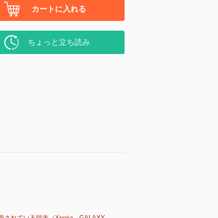
カートに入れる
ちょっと立ち読み
売されている端末（Xperia、GALAXY、