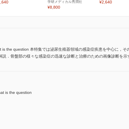
,640
学研メディカル秀潤社
¥2,640
¥8,800
or? That is the question 本特集では泌尿生殖器領域の感染症疾患
解説．骨盤部の様々な感染症の迅速な診断と治療のための画像診断を示
is the question