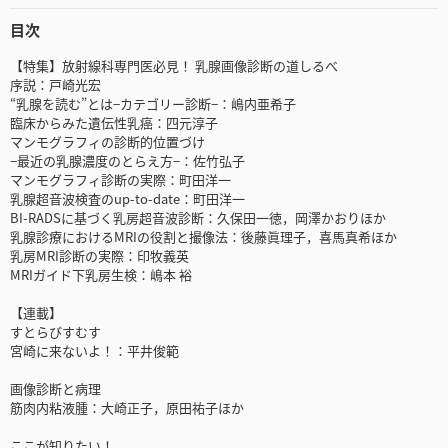
目次
【特集】放射線科専門医必見！ 乳腺画像診断の道しるべ
序説：戸崎光宏
“乳腺を読む”とは−カテゴリー診断−：嶋内亜希子
臨床からみた遺伝性乳癌：四元淳子
マンモグラフィの診断的位置づけ
−最近の乳腺濃度のとらえ方−：佐竹弘子
マンモグラフィ診断の実際：町田洋一
乳腺超音波検査のup-to-date：町田洋一
BI-RADSに基づく乳房超音波診断：久保田一徳，岡澤かおりほか
乳腺診療におけるMRIの役割と撮像法：後藤眞理子，喜馬真希ほか
乳房MRI診断の実際：印牧義英
MRIガイド下乳房生検：嶋本 裕
【連載】
すとらびすむす
宮崎に来ないよ！：平井俊範
画像診断と病理
筋肉内粘液腫：大崎正子，原田祐子ほか
ここが知りたい！