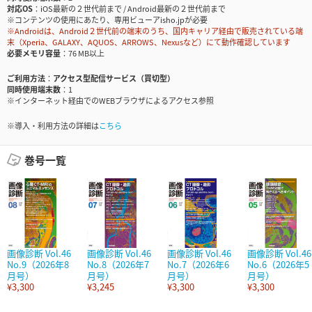
対応OS
iOS最新の２世代前まで / Android最新の２世代前まで
※コンテンツの使用にあたり、専用ビューアisho.jpが必要
※Androidは、Android２世代前の端末のうち、国内キャリア経由で販売されている端
末（Xperia、GALAXY、AQUOS、ARROWS、Nexusなど）にて動作確認しています
必要メモリ容量
76 MB以上
ご利用方法
アクセス型配信サービス（買切型）
同時使用端末数
1
※インターネット経由でのWEBブラウザによるアクセス参照
※導入・利用方法の詳細は
こちら
巻号一覧
画像診断 Vol.46
画像診断 Vol.46
画像診断 Vol.46
画像診断 Vol.46
No.9（2026年8
No.8（2026年7
No.7（2026年6
No.6（2026年5
月号）
月号）
月号）
月号）
¥3,300
¥3,245
¥3,300
¥3,300