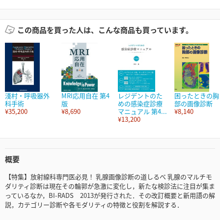
この商品を買った人は、こんな商品も買っています。
淺村・呼吸器外
MRI応用自在 第4
レジデントのた
困ったときの胸
科手術
版
めの感染症診療
部の画像診断
¥35,200
¥8,690
マニュアル 第4...
¥8,140
¥13,200
概要
【特集】放射線科専門医必見！ 乳腺画像診断の道しるべ 乳腺のマルチモ
ダリティ診断は現在その輪郭が急激に変化し，新たな検診法に注目が集ま
っているなか，BI-RADS 2013が発行された．その改訂概要と新用語の解
説，カテゴリー診断や各モダリティの特徴と役割を解説する．