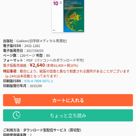
出版社
Gakken(旧学研メディカル秀潤社)
電子版ISSN
2432-1281
電子版発売日
2017/04/03
ページ数
126ページ
判型
B5
フォーマット
PDF（パソコンへのダウンロード不可）
¥2,640
電子版販売価格：
(本体¥2,400＋税10％)
特記事項
都合により，紙版の誌面と異なり割愛される箇所があることがございます
（p.1441は未収載となっております）．
印刷版ISBN
978-4-7809-0071-2
印刷版発行年月
2015/09
カートに入れる
ちょっと立ち読み
ご利用方法
ダウンロード型配信サービス（買切型）
同時使用端末数
2