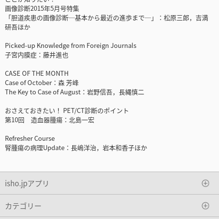
画像診断2015年5月号特集
「胆道疾患の画像診断─基本から最近の進歩まで─」：松原三郎，吉満
研吾ほか
Picked-up Knowledge from Foreign Journals
子宮内膜症：藤井進也
CASE OF THE MONTH
Case of October：森 芳峰
The Key to Case of August：岩野信吾，長縄慎二
おさえておきたい！ PET/CT診断のポイント
第10回 造血器腫瘍：北島一宏
Refresher Course
腎腫瘍の病理Update：長嶋洋治，岩本和香子ほか
isho.jpアプリ
カテゴリー