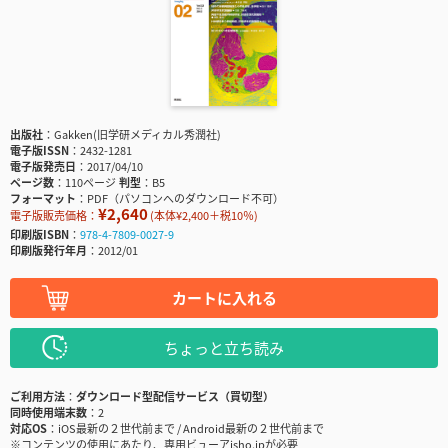
出版社
Gakken(旧学研メディカル秀潤社)
電子版ISSN
2432-1281
電子版発売日
2017/04/10
ページ数
110ページ
判型
B5
フォーマット
PDF（パソコンへのダウンロード不可）
¥2,640
電子版販売価格：
(本体¥2,400＋税10％)
印刷版ISBN
978-4-7809-0027-9
印刷版発行年月
2012/01
カートに入れる
ちょっと立ち読み
ご利用方法
ダウンロード型配信サービス（買切型）
同時使用端末数
2
対応OS
iOS最新の２世代前まで / Android最新の２世代前まで
※コンテンツの使用にあたり、専用ビューアisho.jpが必要