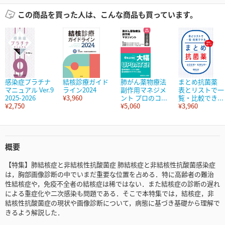
この商品を買った人は、こんな商品も買っています。
感染症プラチナ
結核診療ガイド
肺がん薬物療法
まとめ抗菌薬
マニュアル Ver.9
ライン2024
副作用マネジメ
表とリストで一
2025-2026
¥3,960
ント プロのコ...
覧・比較でき...
¥2,750
¥5,060
¥3,960
概要
【特集】肺結核症と非結核性抗酸菌症 肺結核症と非結核性抗酸菌感染症
は，胸部画像診断の中でいまだ重要な位置を占める．特に高齢者の難治
性結核症や，免疫不全者の結核症は稀ではない．また結核症の診断の遅れ
による重症化や二次感染も問題である．そこで本特集では，結核症，非
結核性抗酸菌症の現状や画像診断について，病態に基づき基礎から理解で
きるよう解説した．