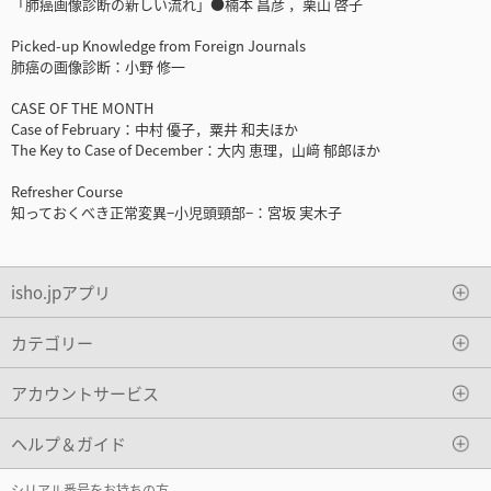
「肺癌画像診断の新しい流れ」●楠本 昌彦 ，栗山 啓子
Picked-up Knowledge from Foreign Journals
肺癌の画像診断：小野 修一
CASE OF THE MONTH
Case of February：中村 優子，粟井 和夫ほか
The Key to Case of December：大内 恵理，山﨑 郁郎ほか
Refresher Course
知っておくべき正常変異−小児頭頸部−：宮坂 実木子
isho.jpアプリ
カテゴリー
アカウントサービス
ヘルプ＆ガイド
シリアル番号をお持ちの方