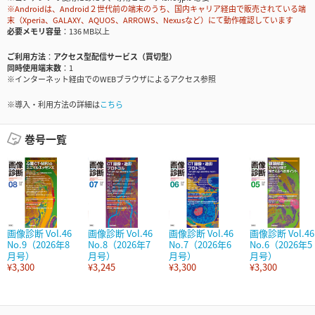
※Androidは、Android２世代前の端末のうち、国内キャリア経由で販売されている端
末（Xperia、GALAXY、AQUOS、ARROWS、Nexusなど）にて動作確認しています
必要メモリ容量
136 MB以上
ご利用方法
アクセス型配信サービス（買切型）
同時使用端末数
1
※インターネット経由でのWEBブラウザによるアクセス参照
※導入・利用方法の詳細は
こちら
巻号一覧
画像診断 Vol.46
画像診断 Vol.46
画像診断 Vol.46
画像診断 Vol.46
No.9（2026年8
No.8（2026年7
No.7（2026年6
No.6（2026年5
月号）
月号）
月号）
月号）
¥3,300
¥3,245
¥3,300
¥3,300