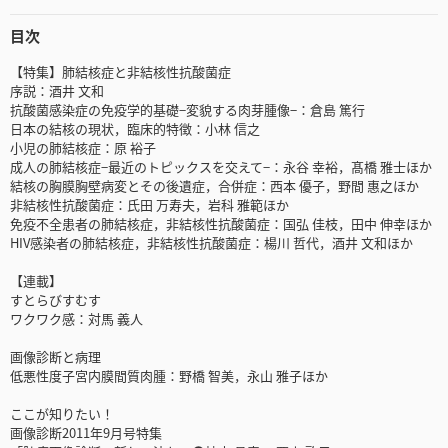
目次
【特集】肺結核症と非結核性抗酸菌症
序説：酒井 文和
抗酸菌感染症の免疫学的基礎−変貌する肉芽腫像−：倉島 篤行
日本の結核の現状，臨床的特徴：小林 信之
小児の肺結核症：原 裕子
成人の肺結核症−最近のトピックスを交えて−：永谷 幸裕，髙橋 雅士ほか
結核の胸膜胸壁病変とその後遺症，合併症：西本 優子，野間 惠之ほか
非結核性抗酸菌症：氏田 万寿夫，岩科 雅範ほか
免疫不全患者の肺結核症，非結核性抗酸菌症：国弘 佳枝，田中 伸幸ほか
HIV感染者の肺結核症，非結核性抗酸菌症：楊川 哲代，酒井 文和ほか
【連載】
すとらびすむす
ワクワク感：対馬 義人
画像診断と病理
低悪性度子宮内膜間質肉腫：野橋 智美，永山 雅子ほか
ここが知りたい！
画像診断2011年9月号特集