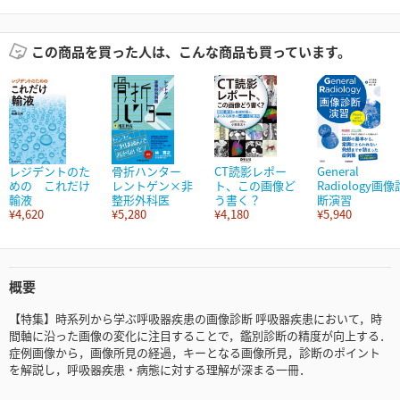
この商品を買った人は、こんな商品も買っています。
レジデントのた
骨折ハンター
CT読影レポー
General
めの これだけ
レントゲン×非
ト、この画像ど
Radiology画像
輸液
整形外科医
う書く？
断演習
¥4,620
¥5,280
¥4,180
¥5,940
概要
【特集】時系列から学ぶ呼吸器疾患の画像診断 呼吸器疾患において，時
間軸に沿った画像の変化に注目することで，鑑別診断の精度が向上する．
症例画像から，画像所見の経過，キーとなる画像所見，診断のポイント
を解説し，呼吸器疾患・病態に対する理解が深まる一冊．