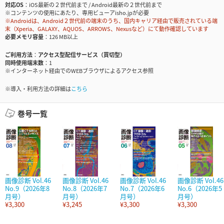
対応OS
iOS最新の２世代前まで / Android最新の２世代前まで
※コンテンツの使用にあたり、専用ビューアisho.jpが必要
※Androidは、Android２世代前の端末のうち、国内キャリア経由で販売されている端
末（Xperia、GALAXY、AQUOS、ARROWS、Nexusなど）にて動作確認しています
必要メモリ容量
126 MB以上
ご利用方法
アクセス型配信サービス（買切型）
同時使用端末数
1
※インターネット経由でのWEBブラウザによるアクセス参照
※導入・利用方法の詳細は
こちら
巻号一覧
画像診断 Vol.46
画像診断 Vol.46
画像診断 Vol.46
画像診断 Vol.46
No.9（2026年8
No.8（2026年7
No.7（2026年6
No.6（2026年5
月号）
月号）
月号）
月号）
¥3,300
¥3,245
¥3,300
¥3,300