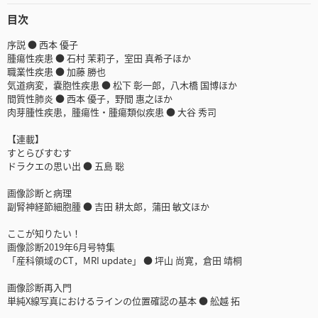
目次
序説 ● 西本 優子
腫瘍性疾患 ● 石村 茉莉子，室田 真希子ほか
職業性疾患 ● 加藤 勝也
気道病変，嚢胞性疾患 ● 松下 彰一郎，八木橋 国博ほか
間質性肺炎 ● 西本 優子，野間 惠之ほか
肉芽腫性疾患，腫瘍性・腫瘍類似疾患 ● 大谷 秀司
【連載】
すとらびすむす
ドラクエの思い出 ● 五島 聡
画像診断と病理
副腎神経節細胞腫 ● 吉田 耕太郎，蒲田 敏文ほか
ここが知りたい！
画像診断2019年6月号特集
「産科領域のCT，MRI update」 ● 坪山 尚寛，倉田 靖桐
画像診断再入門
単純X線写真におけるラインの位置確認の基本 ● 舩越 拓