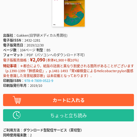
出版社
Gakken(旧学研メディカル秀潤社)
電子版ISSN
2432-1281
電子版発売日
2019/12/30
ページ数
104ページ
判型
B5
フォーマット
PDF（パソコンへのダウンロード不可）
¥2,090
電子版販売価格：
(本体¥1,900＋税10％)
特記事項
＊都合により，紙版の誌面と異なり割愛される箇所があることがございます
（p.1390-1399「肺感染症」，p.1481-1493「胃X線検査によるHelicobacter pylori菌感
染を意識した背景粘膜診断」は未収載となっております）．
印刷版ISBN
978-4-7809-0522-9
印刷版発行年月
2019/10
カートに入れる
ちょっと立ち読み
ご利用方法
ダウンロード型配信サービス（買切型）
同時使用端末数
2