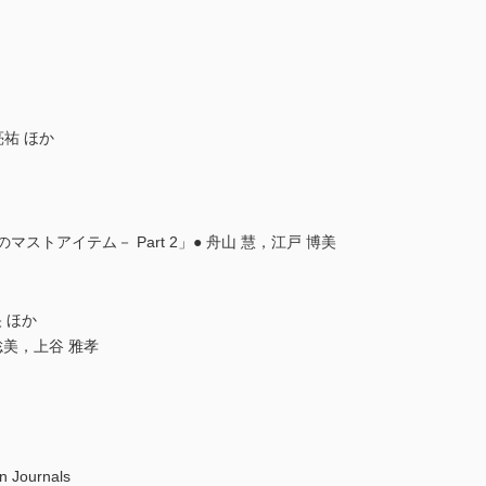
亮祐 ほか
マストアイテム－ Part 2」● 舟山 慧，江戸 博美
央 ほか
吉見 聡美，上谷 雅孝
n Journals