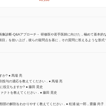
画像診断-Q&Aアプローチ－ 研修医や若手医師に向けた，極めて基本的
項目」を拾い上げ，彼らの疑問点を基に，その質問に答えるような形式
か? ● 馬場 亮
影剤投与の適応を教えてください．● 馬場 亮
役立ちますか? ● 藤田 晃史
ファクトを教えてください．● 藤田 晃史
頸部の解剖をわかりやすく教えてください．● 松浦 紘一郎，齋藤 尚子