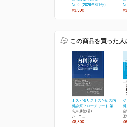
No.9（2026年8月号）
N
¥3,300
¥3
この商品を買った人
ホスピタリストのための内
ジ
科診療フローチャート 第...
科
髙岸 勝繁(著)
金
シーニュ
医
¥8,800
¥6