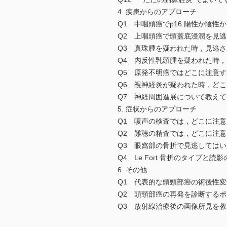
4. 疾患からのアプローチ
Q1 中咽頭癌でp16 陽性か陰性
Q2 上咽頭癌で頭蓋底浸潤を見逃
Q3 真珠腫を疑われた時，見逃さ
Q4 内反性乳頭腫を疑われた時，
Q5 原発不明癌ではどこに注意すれ
Q6 視神経炎が疑われた時，どこを
Q7 神経周囲進展について教えて
5. 症状からのアプローチ
Q1 嗄声の検査では，どこに注意
Q2 難聴の精査では，どこに注意し
Q3 眼窩部の骨折で見逃してはい
Q4 Le Fort 骨折のタイプと
6. その他
Q1 代表的な頭頸部癌の術後性変
Q2 頭頸部癌の再発を診断するポ
Q3 放射線治療後の画像所見を教