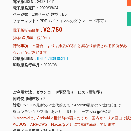
電子版ISSN
2432-1281
電子版発売日
2020/08/24
ページ数
130ページ
判型
B5
フォーマット
PDF（パソコンへのダウンロード不可）
¥2,750
電子版販売価格：
(本体¥2,500＋税10％)
特記事項
＊都合により，紙版の誌面と異なり割愛される箇所があ
ることがございます．
印刷版ISBN
978-4-7809-0531-1
印刷版発行年月
2020/08
ご利用方法
ダウンロード型配信サービス（買切型）
同時使用端末数
2
対応OS
iOS最新の２世代前まで / Android最新の２世代前まで
※コンテンツの使用にあたり、専用ビューアisho.jpが必要
※Androidは、Android２世代前の端末のうち、国内キャリア経由で販
AQUOS、ARROWS、Nexusなど）にて動作確認しています
必要メモリ容量
76 MB以上