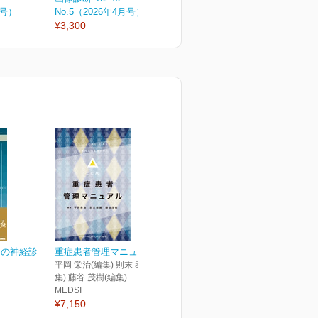
月号）
No.5（2026年4月号）
No.4（2026年増刊号）
N
¥3,300
¥6,050
¥
めの神経診
重症患者管理マニュアル
平岡 栄治(編集) 則末 泰博(編
集) 藤谷 茂樹(編集)
MEDSI
¥7,150