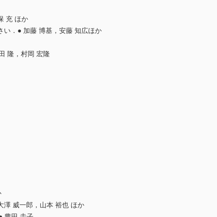
 充 ほか
い．● 加藤 博基，安藤 知広ほか
 隆，村岡 宏隆
か
澤 威一郎，山本 裕也 ほか
 豊田 圭子