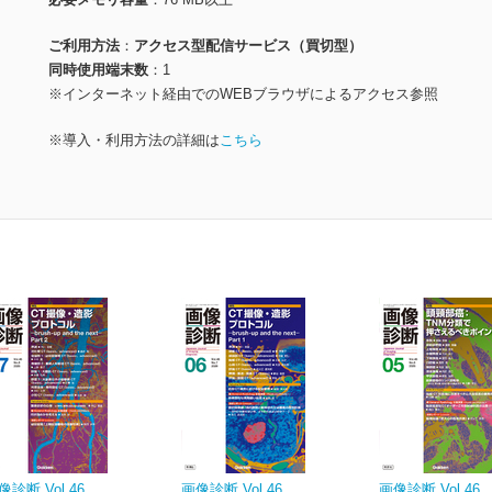
ご利用方法
アクセス型配信サービス（買切型）
同時使用端末数
1
※インターネット経由でのWEBブラウザによるアクセス参照
※導入・利用方法の詳細は
こちら
像診断 Vol.46
画像診断 Vol.46
画像診断 Vol.46