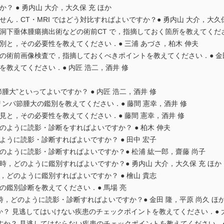
？ ● 勇内山 大介，大久保 充 ほか
ん．CT・MRI ではどう対比すればよいですか？● 勇内山 大介，大久保
洞下垂体腫瘍摘出術などの術前CT で，指摘しておく箇所を教えてくださ
別と，その必要性を教えてください．● 三浦 あづさ，柏木 伸夫
の術前画像検査で，指摘しておくべきポイントを教えてください．● 金田
を教えてください．● 内匠 浩二，酒井 修
腫大”といってよいですか？ ● 内匠 浩二，酒井 修
リンパ節腫大の鑑別を教えてください．● 藤間 憲幸，酒井 修
見と，その必要性を教えてください．● 藤間 憲幸，酒井 修
のように読影・診断をすればよいですか？ ● 柏木 伸夫
ように読影・診断すればよいですか？ ● 田中 宏子
のように読影・診断すればよいですか？● 松浦 紘一郎，齋藤 尚子
時，どのように鑑別すればよいですか？● 勇内山 大介，大久保 充 ほか
，どのように鑑別すればよいですか？ ● 檜山 貴志
の鑑別診断を教えてください．● 馬場 亮
時，どのように読影・診断すればよいですか？● 金田 隆，平原 尚久 ほ
すか？ 見逃してはいけない疾患のチェックポイントを教えてください．● 大
ですか？ 見逃してはならない疾患のチェックポイントを教えてください．●