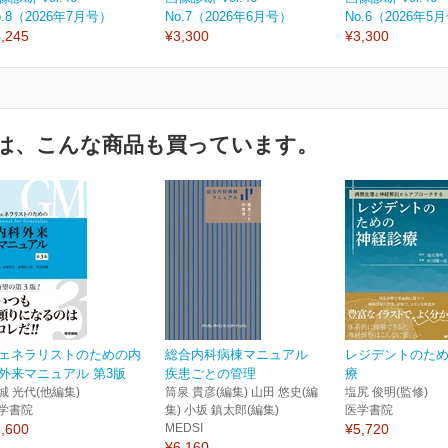
o.8（2026年7月号）
No.7（2026年6月号）
No.6（2026年5
,245
¥3,300
¥3,300
は、こんな商品も買っています。
ェネラリストのための内
総合内科病棟マニュアル
レジデントのた
外来マニュアル 第3版
疾患ごとの管理
療
城 光代(他編集)
筒泉 貴彦(編集) 山田 悠史(編
塩尻 俊明(監修)
学書院
集) 小坂 鎮太郎(編集)
医学書院
,600
MEDSI
¥5,720
¥6,160