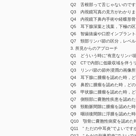
Q2 舌根部って舌じゃないのですか
Q3 内視鏡写真の見方がわかりませ
Q4 内視鏡下鼻内手術や経蝶形骨
Q5 耳下腺深葉と浅葉，下極の区
Q6 智歯抜歯や口腔インプラント
Q7 頸部リンパ節の区分，レベル
3. 所見からのアプローチ
Q1 どういう時に“有意なリンパ節
Q2 CTで内部に低吸収域を伴う
Q3 リンパ節の節外浸潤の画像所
Q4 耳下腺に腫瘤を認めた時，ど
Q5 鼻腔に腫瘤を認めた時，どの
Q6 甲状腺に腫瘤を認めた時，ど
Q7 側頸部に嚢胞性疾患を認めた
Q8 頸動脈間隙に腫瘤を認めた時
Q9 咽頭後間隙に浮腫を認めた時
Q10 顎骨に嚢胞性病変を認めた
Q11 “ ただの中耳炎”でよいで
Q12 “ ただの副鼻腔炎”でよい