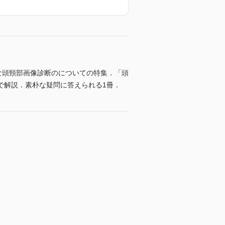
な頭頸部画像診断のについての特集．「頭
で解説．素朴な疑問に答えられる1冊．