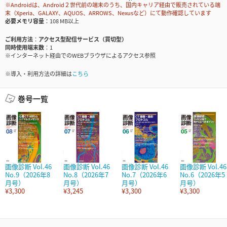
※Androidは、Android２世代前の端末のうち、国内キャリア経由で販売されている端
末（Xperia、GALAXY、AQUOS、ARROWS、Nexusなど）にて動作確認しています
必要メモリ容量
108 MB以上
ご利用方法
アクセス型配信サービス（買切型）
同時使用端末数
1
※インターネット経由でのWEBブラウザによるアクセス参照
※導入・利用方法の詳細は
こちら
巻号一覧
画像診断 Vol.46
画像診断 Vol.46
画像診断 Vol.46
画像診断 Vol.46
No.9（2026年8
No.8（2026年7
No.7（2026年6
No.6（2026年5
月号）
月号）
月号）
月号）
¥3,300
¥3,245
¥3,300
¥3,300