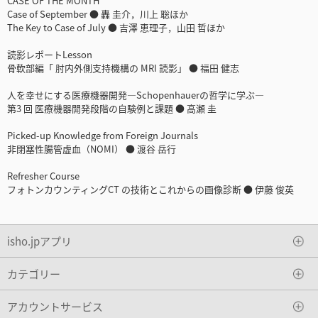
CASE OF THE MONTH
Case of September ● 轟 圭介，川上 聡ほか
The Key to Case of July ● 吉澤 恵理子，山田 哲ほか
読影レポートLesson
骨軟部編「 肘内外側支持機構の MRI 読影」 ● 福田 健志
人を幸せにする医療機器開発―Schopenhauerの哲学に学ぶ―
第3 回 医療機器開発段階の自験例と課題 ● 高瀬 圭
Picked-up Knowledge from Foreign Journals
非閉塞性腸管虚血（NOMI） ● 渡谷 岳行
Refresher Course
フォトンカウンティングCT の技術とこれからの画像診断 ● 伊藤 俊英
isho.jpアプリ
カテゴリー
アカウントサービス