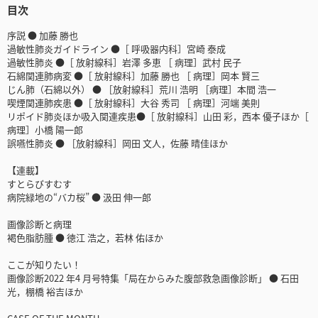
目次
序説 ● 加藤 勝也
過敏性肺炎ガイドライン ●［ 呼吸器内科］宮崎 泰成
過敏性肺炎 ●［ 放射線科］岩澤 多恵 ［ 病理］武村 民子
石綿関連肺病変 ●［ 放射線科］加藤 勝也 ［ 病理］岡本 賢三
じん肺（石綿以外） ● ［放射線科］荒川 浩明 ［病理］本間 浩一
喫煙関連肺疾患 ●［ 放射線科］大谷 秀司 ［ 病理］河端 美則
リポイド肺炎ほか吸入関連疾患●［ 放射線科］山田 彩，西本 優子ほか［
病理］小橋 陽一郎
誤嚥性肺炎 ● ［放射線科］岡田 文人，佐藤 晴佳ほか
【連載】
すとらびすむす
病院緑地の“バカ桜” ● 汲田 伸一郎
画像診断と病理
褐色脂肪腫 ● 徳江 浩之，若林 佑ほか
ここが知りたい！
画像診断2022 年4 月号特集「局在からみた腹部救急画像診断」 ● 石田
光，棚橋 裕吉ほか