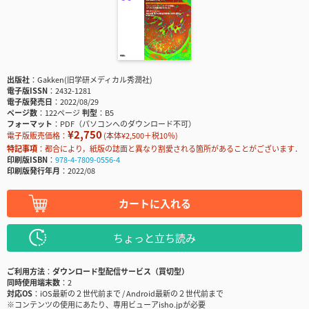
出版社
Gakken(旧学研メディカル秀潤社)
電子版ISSN
2432-1281
電子版発売日
2022/08/29
ページ数
122ページ
判型
B5
フォーマット
PDF（パソコンへのダウンロード不可）
¥2,750
電子版販売価格：
(本体¥2,500＋税10％)
特記事項
都合により，紙版の誌面と異なり割愛される箇所があることがございます．
印刷版ISBN
978-4-7809-0556-4
印刷版発行年月
2022/08
カートに入れる
ちょっと立ち読み
ご利用方法
ダウンロード型配信サービス（買切型）
同時使用端末数
2
対応OS
iOS最新の２世代前まで / Android最新の２世代前まで
※コンテンツの使用にあたり、専用ビューアisho.jpが必要