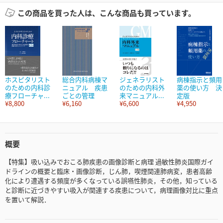
この商品を買った人は、こんな商品も買っています。
ホスピタリスト
総合内科病棟マ
ジェネラリスト
病棟指示と頻用
のための内科診
ニュアル 疾患
のための内科外
薬の使い方 決
療フローチャ...
ごとの管理
来マニュアル...
定版
¥8,800
¥6,160
¥6,600
¥4,950
概要
【特集】吸い込みでおこる肺疾患の画像診断と病理 過敏性肺炎国際ガイ
ドラインの概要と臨床・画像診断，じん肺，喫煙関連肺病変，患者高齢
化により遭遇する頻度が多くなっている誤嚥性肺炎，その他，知っている
と診断に近づきやすい吸入が関連する疾患について，病理画像対比に重点
を置いて解説．