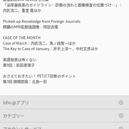
「泌尿器疾患のガイドライン─診療の流れと画像検査の位置づけ─」：
内匠浩二，重里 寛ほか
Picked-up Knowledge from Foreign Journals
膵臓のMRI拡散強調像：岡田吉隆
CASE OF THE MONTH
Case of March：内匠浩二，馬ノ段智一ほか
The Key to Case of January：井手上淳一，中村文彦ほか
英語発表は怖くない
第9回：前田恵理子
おさえておきたい！ PET/CT診断のポイント
第3回 頭頸部癌：北島一宏
isho.jpアプリ
カテゴリー
アカウントサービス