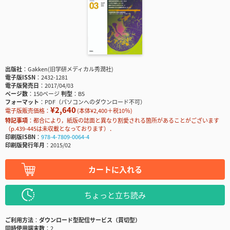
出版社
Gakken(旧学研メディカル秀潤社)
電子版ISSN
2432-1281
電子版発売日
2017/04/03
ページ数
150ページ
判型
B5
フォーマット
PDF（パソコンへのダウンロード不可）
¥2,640
電子版販売価格：
(本体¥2,400＋税10％)
特記事項
都合により，紙版の誌面と異なり割愛される箇所があることがございます
（p.439-445は未収載となっております）．
印刷版ISBN
978-4-7809-0064-4
印刷版発行年月
2015/02
カートに入れる
ちょっと立ち読み
ご利用方法
ダウンロード型配信サービス（買切型）
同時使用端末数
2