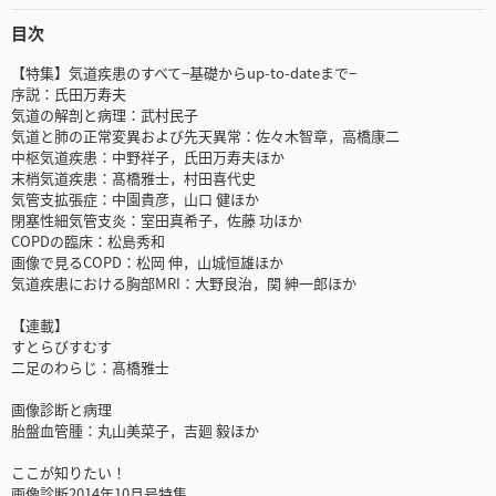
目次
【特集】気道疾患のすべて−基礎からup-to-dateまで−
序説：氏田万寿夫
気道の解剖と病理：武村民子
気道と肺の正常変異および先天異常：佐々木智章，高橋康二
中枢気道疾患：中野祥子，氏田万寿夫ほか
末梢気道疾患：髙橋雅士，村田喜代史
気管支拡張症：中園貴彦，山口 健ほか
閉塞性細気管支炎：室田真希子，佐藤 功ほか
COPDの臨床：松島秀和
画像で見るCOPD：松岡 伸，山城恒雄ほか
気道疾患における胸部MRI：大野良治，関 紳一郎ほか
【連載】
すとらびすむす
二足のわらじ：髙橋雅士
画像診断と病理
胎盤血管腫：丸山美菜子，吉廻 毅ほか
ここが知りたい！
画像診断2014年10月号特集