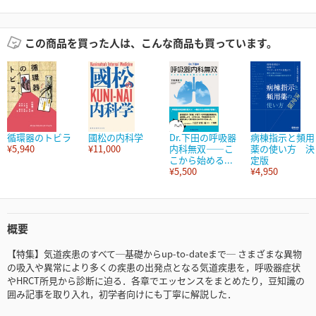
この商品を買った人は、こんな商品も買っています。
循環器のトビラ
國松の内科学
Dr.下田の呼吸器
病棟指示と頻用
¥5,940
¥11,000
内科無双――こ
薬の使い方 決
こから始める...
定版
¥5,500
¥4,950
概要
【特集】気道疾患のすべて─基礎からup-to-dateまで─ さまざまな異物
の吸入や異常により多くの疾患の出発点となる気道疾患を，呼吸器症状
やHRCT所見から診断に迫る．各章でエッセンスをまとめたり，豆知識の
囲み記事を取り入れ，初学者向けにも丁寧に解説した．