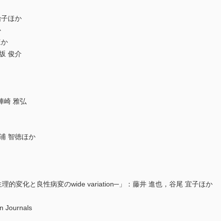
始子ほか
か
ほか
坂 俊介
崎 雅弘
浦 智徳ほか
変化と良性病変のwide variation─」：藤井 進也，谷尾 宜子ほか
n Journals