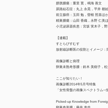
膀胱腫瘍：重里 寛，鳴海 善文
尿路結石症：丸上 永晃，平井 都
前立腺癌：玉田 勉，曽根 照喜ほ
精巣腫瘍：山田 香織，永野 仁美
小児泌尿器疾患：宮坂 実木子，野
【連載】
すとらびすむす
放射線診断医の役割とイメージ：陣
画像診断と病理
卵巣未熟奇形腫：鈴木 美樹子，松
ここが知りたい！
画像診断2014年5月号特集
「女性骨盤の画像スペクトラム─生理的
Picked-up Knowledge from Foreig
卵巣奇形腫：藤井 進也