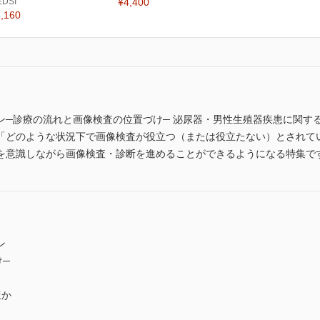
EDSI
¥4,400
,160
ン─診療の流れと画像検査の位置づけ─ 泌尿器・男性生殖器疾患に関す
「どのような状況下で画像検査が役立つ（または役立たない）とされて
を意識しながら画像検査・診断を進めることができるようになる特集で
ン
け─
ほか