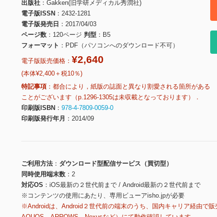
出版社
Gakken(旧学研メディカル秀潤社)
電子版ISSN
2432-1281
電子版発売日
2017/04/03
ページ数
120ページ
判型
B5
フォーマット
PDF（パソコンへのダウンロード不可）
¥2,640
電子版販売価格：
(本体¥2,400＋税10％)
特記事項
都合により，紙版の誌面と異なり割愛される箇所がある
ことがございます（p.1296-1305は未収載となっております）．
印刷版ISBN
978-4-7809-0059-0
印刷版発行年月
2014/09
ご利用方法
ダウンロード型配信サービス（買切型）
同時使用端末数
2
対応OS
iOS最新の２世代前まで / Android最新の２世代前まで
※コンテンツの使用にあたり、専用ビューアisho.jpが必要
※Androidは、Android２世代前の端末のうち、国内キャリア経由で販
AQUOS、ARROWS、Nexusなど）にて動作確認しています