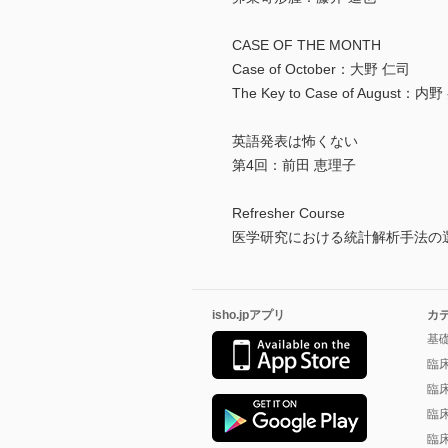
CASE OF THE MONTH
Case of October：大野 仁司
The Key to Case of August：内野
英語発表は怖くない
第4回：前田 恵理子
Refresher Course
医学研究における統計解析手法の
isho.jpアプリ
カ
基
臨
臨
臨
臨