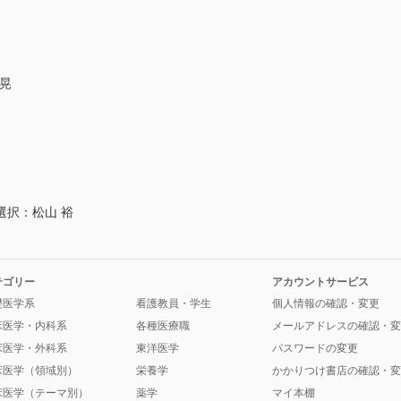
 晃
選択：松山 裕
テゴリー
アカウントサービス
礎医学系
看護教員・学生
個人情報の確認・変更
床医学・内科系
各種医療職
メールアドレスの確認・変
床医学・外科系
東洋医学
パスワードの変更
床医学（領域別）
栄養学
かかりつけ書店の確認・変
床医学（テーマ別）
薬学
マイ本棚