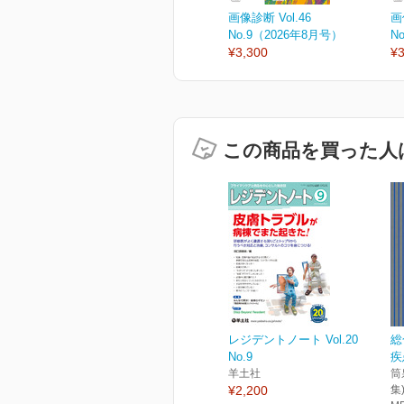
画像診断 Vol.46
画
No.9（2026年8月号）
N
¥3,300
¥3
この商品を買った人
レジデントノート Vol.20
総
No.9
疾
羊土社
筒
¥2,200
集