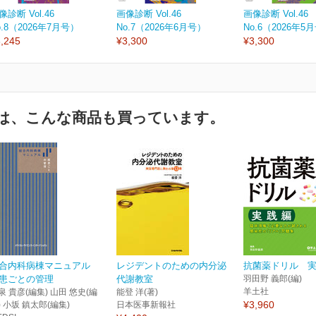
像診断 Vol.46
画像診断 Vol.46
画像診断 Vol.46
o.8（2026年7月号）
No.7（2026年6月号）
No.6（2026年5
,245
¥3,300
¥3,300
は、こんな商品も買っています。
合内科病棟マニュアル
レジデントのための内分泌
抗菌薬ドリル 
患ごとの管理
代謝教室
羽田野 義郎(編)
羊土社
泉 貴彦(編集) 山田 悠史(編
能登 洋(著)
¥3,960
) 小坂 鎮太郎(編集)
日本医事新報社