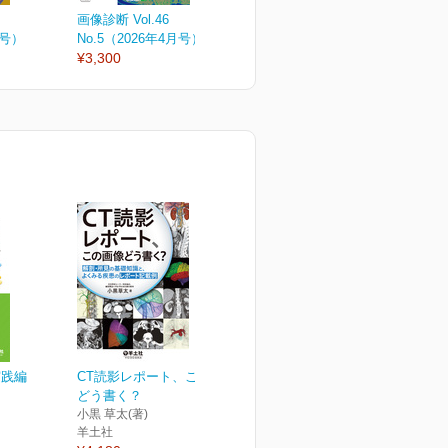
画像診断 Vol.46
画像診断 Vol.46
画
月号）
No.5（2026年4月号）
No.4（2026年増刊号）
N
¥3,300
¥6,050
¥
実践編
CT読影レポート、この画像
どう書く？
小黒 草太(著)
羊土社