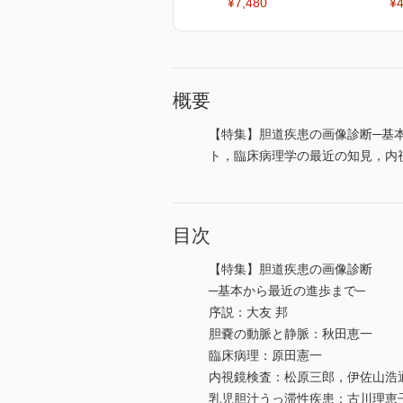
¥7,480
¥4
概要
【特集】胆道疾患の画像診断─基
ト，臨床病理学の最近の知見，内
目次
【特集】胆道疾患の画像診断
─基本から最近の進歩まで─
序説：大友 邦
胆嚢の動脈と静脈：秋田恵一
臨床病理：原田憲一
内視鏡検査：松原三郎，伊佐山浩
乳児胆汁うっ滞性疾患：古川理恵