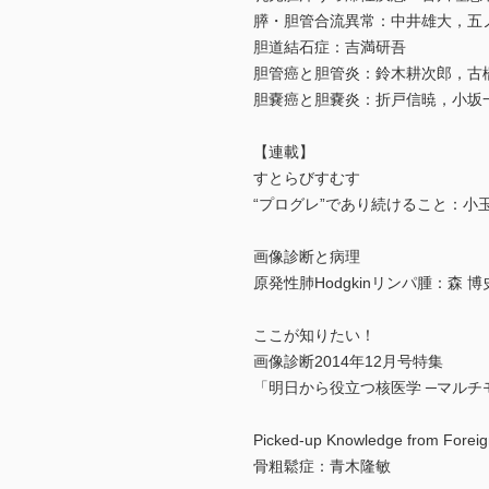
膵・胆管合流異常：中井雄大，五
胆道結石症：吉満研吾
胆管癌と胆管炎：鈴木耕次郎，古
胆嚢癌と胆嚢炎：折戸信暁，小坂
【連載】
すとらびすむす
“プログレ”であり続けること：小
画像診断と病理
原発性肺Hodgkinリンパ腫：森 
ここが知りたい！
画像診断2014年12月号特集
「明日から役立つ核医学 ─マルチ
Picked-up Knowledge from Foreig
骨粗鬆症：青木隆敏