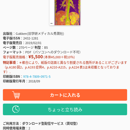
出版社
Gakken(旧学研メディカル秀潤社)
電子版ISSN
2432-1281
電子版発売日
2019/02/01
ページ数
270ページ
判型
B5
フォーマット
PDF（パソコンへのダウンロード不可）
¥5,500
電子版販売価格：
(本体¥5,000＋税10％)
特記事項
＊都合により，紙版の誌面と異なり割愛される箇所があることがございます
（p.A180 図2，p.A193 症例4，p.A210-A215，p.A224 表1は未収載となっておりま
す）．
印刷版ISBN
978-4-7809-0971-5
印刷版発行年月
2018/09
カートに入れる
ちょっと立ち読み
ご利用方法
ダウンロード型配信サービス（買切型）
同時使用端末数
2