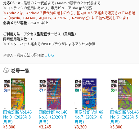
対応OS
iOS最新の２世代前まで / Android最新の２世代前まで
※コンテンツの使用にあたり、専用ビューアisho.jpが必要
※Androidは、Android２世代前の端末のうち、国内キャリア経由で販売されている端
末（Xperia、GALAXY、AQUOS、ARROWS、Nexusなど）にて動作確認しています
必要メモリ容量
354 MB以上
ご利用方法
アクセス型配信サービス（買切型）
同時使用端末数
1
※インターネット経由でのWEBブラウザによるアクセス参照
※導入・利用方法の詳細は
こちら
巻号一覧
画像診断 Vol.46
画像診断 Vol.46
画像診断 Vol.46
画像診断 Vol.46
No.9（2026年8
No.8（2026年7
No.7（2026年6
No.6（2026年5
月号）
月号）
月号）
月号）
¥3,300
¥3,245
¥3,300
¥3,300