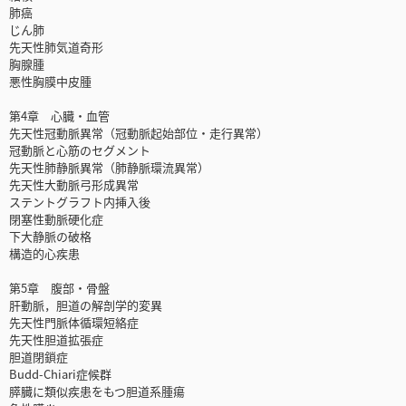
肺癌
じん肺
先天性肺気道奇形
胸腺腫
悪性胸膜中皮腫
第4章 心臓・血管
先天性冠動脈異常（冠動脈起始部位・走行異常）
冠動脈と心筋のセグメント
先天性肺静脈異常（肺静脈環流異常）
先天性大動脈弓形成異常
ステントグラフト内挿入後
閉塞性動脈硬化症
下大静脈の破格
構造的心疾患
第5章 腹部・骨盤
肝動脈，胆道の解剖学的変異
先天性門脈体循環短絡症
先天性胆道拡張症
胆道閉鎖症
Budd-Chiari症候群
膵臓に類似疾患をもつ胆道系腫瘍