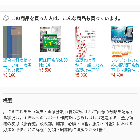
この商品を買った人は、こんな商品も買っています。
総合内科病棟マ
臨床画像 Vol.39
循環とは何
レジデントのた
ニュアル 疾患
No.14
か？ 虜になる
めの腹部画像教
ごとの管理
¥5,500
循環の生理学
室【小児急性...
¥6,160
¥5,060
¥4,400
概要
押さえておきたい臨床・画像分類 画像診断において画像の分類を記載す
る状況は，主治医へのレポート作成をはじめしばしば遭遇する．全身領
域の疾患（脳脊髄，頭頸部，胸部，心臓・血管，腹部・骨盤）における
分類を部位ごとに解説！分類を網羅的に理解できる1冊！