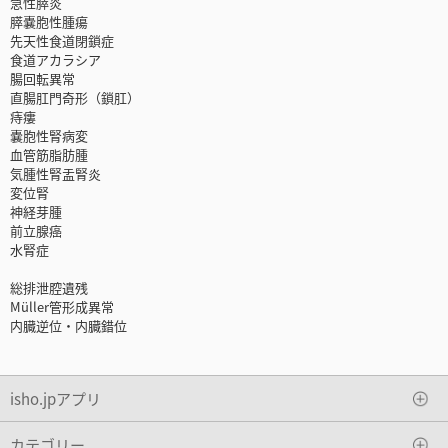
急性膵炎
膵嚢胞性腫瘍
先天性食道閉鎖症
食道アカラシア
腸回転異常
直腸肛門奇形（鎖肛）
痔瘻
嚢胞性腎病変
血管筋脂肪腫
気腫性腎盂腎炎
変位腎
神経芽腫
前立腺癌
水腎症
総排泄腔遺残
Müller管形成異常
内臓逆位・内臓錯位
isho.jpアプリ
カテゴリー