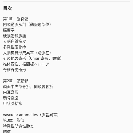
目次
第1章 脳脊髄
内頸動脈解剖（動脈瘤部位）
脳梗塞
硬膜動静脈瘻
大脳白質病変
多発性硬化症
大脳皮質形成異常（滑脳症）
その他の奇形（Chiari奇形，頭瘤）
椎体変性，椎間板ヘルニア
脊椎脊髄奇形
第2章 頭頸部
顔面中央部骨折，側頭骨骨折
内耳奇形
顎骨嚢胞
甲状腺結節
vascular anomalies（脈管異常）
第3章 胸部
特発性間質性肺炎
結核