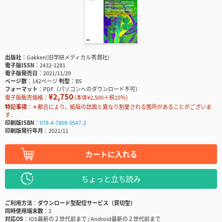
出版社
Gakken(旧学研メディカル秀潤社)
電子版ISSN
2432-1281
電子版発売日
2021/11/29
ページ数
142ページ
判型
B5
フォーマット
PDF（パソコンへのダウンロード不可）
¥2,750
電子版販売価格：
(本体¥2,500＋税10％)
特記事項
＊都合により，紙版の誌面と異なり割愛される箇所があることがございま
す．
印刷版ISBN
978-4-7809-0547-2
印刷版発行年月
2021/11
カートに入れる
ちょっと立ち読み
ご利用方法
ダウンロード型配信サービス（買切型）
同時使用端末数
2
対応OS
iOS最新の２世代前まで / Android最新の２世代前まで