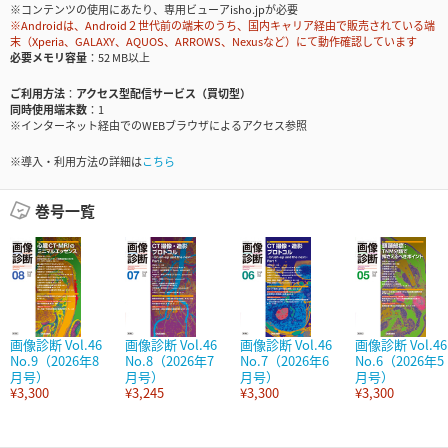
※コンテンツの使用にあたり、専用ビューアisho.jpが必要
※Androidは、Android２世代前の端末のうち、国内キャリア経由で販売されている端
末（Xperia、GALAXY、AQUOS、ARROWS、Nexusなど）にて動作確認しています
必要メモリ容量
52 MB以上
ご利用方法
アクセス型配信サービス（買切型）
同時使用端末数
1
※インターネット経由でのWEBブラウザによるアクセス参照
※導入・利用方法の詳細は
こちら
巻号一覧
画像診断 Vol.46
画像診断 Vol.46
画像診断 Vol.46
画像診断 Vol.46
No.9（2026年8
No.8（2026年7
No.7（2026年6
No.6（2026年5
月号）
月号）
月号）
月号）
¥3,300
¥3,245
¥3,300
¥3,300