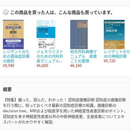
この商品を買った人は、こんな商品も買っています。
レジデントのた
ジェネラリスト
総合内科病棟マ
レジデントのた
めの感染症診療
のための内科外
ニュアル 疾患
めの神経診療
の鉄則
来マニュアル...
ごとの管理
¥5,720
¥5,940
¥6,600
¥6,160
概要
【特集】撮った，読んだ，わかった！ 認知症画像診断 認知症の画像診断
を行う際に，知っておくべき最新の認知症診療の知識，画像診断の
decision tree，MRIおよび核医学を用いた神経変性疾患診断のポイント，
認知症を来す神経変性疾患以外の中枢神経疾患，全身疾患についてエキ
スパートがわかりやすく解説．