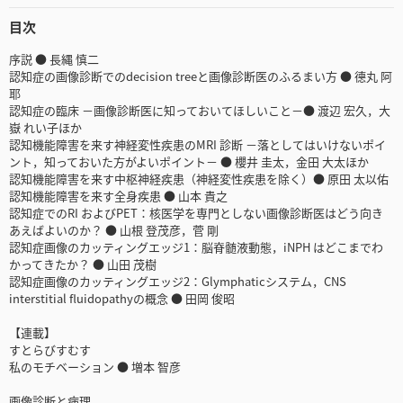
目次
序説 ● 長縄 慎二
認知症の画像診断でのdecision treeと画像診断医のふるまい方 ● 德丸 阿
耶
認知症の臨床 －画像診断医に知っておいてほしいこと－● 渡辺 宏久，大
嶽 れい子ほか
認知機能障害を来す神経変性疾患のMRI 診断 －落としてはいけないポイ
ント，知っておいた方がよいポイント－ ● 櫻井 圭太，金田 大太ほか
認知機能障害を来す中枢神経疾患（神経変性疾患を除く）● 原田 太以佑
認知機能障害を来す全身疾患 ● 山本 貴之
認知症でのRI およびPET：核医学を専門としない画像診断医はどう向き
あえばよいのか？ ● 山根 登茂彦，菅 剛
認知症画像のカッティングエッジ1：脳脊髄液動態，iNPH はどこまでわ
かってきたか？ ● 山田 茂樹
認知症画像のカッティングエッジ2：Glymphaticシステム，CNS
interstitial fluidopathyの概念 ● 田岡 俊昭
【連載】
すとらびすむす
私のモチベーション ● 増本 智彦
画像診断と病理