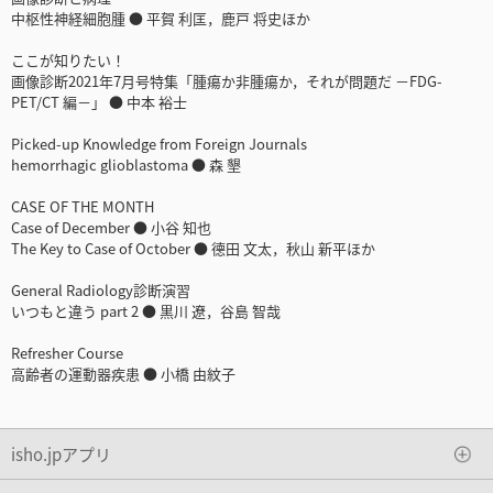
中枢性神経細胞腫 ● 平賀 利匡，鹿戸 将史ほか
ここが知りたい！
画像診断2021年7月号特集「腫瘍か非腫瘍か，それが問題だ －FDG-
PET/CT 編－」 ● 中本 裕士
Picked-up Knowledge from Foreign Journals
hemorrhagic glioblastoma ● 森 墾
CASE OF THE MONTH
Case of December ● 小谷 知也
The Key to Case of October ● 德田 文太，秋山 新平ほか
General Radiology診断演習
いつもと違う part 2 ● 黒川 遼，谷島 智哉
Refresher Course
高齢者の運動器疾患 ● 小橋 由紋子
isho.jpアプリ