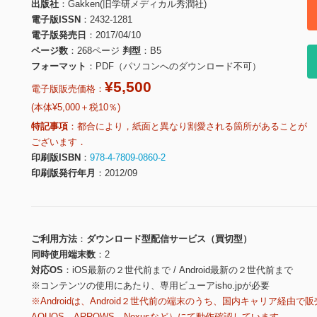
出版社
Gakken(旧学研メディカル秀潤社)
電子版ISSN
2432-1281
電子版発売日
2017/04/10
ページ数
268ページ
判型
B5
フォーマット
PDF（パソコンへのダウンロード不可）
¥5,500
電子版販売価格：
(本体¥5,000＋税10％)
特記事項
都合により，紙面と異なり割愛される箇所があることが
ございます．
印刷版ISBN
978-4-7809-0860-2
印刷版発行年月
2012/09
ご利用方法
ダウンロード型配信サービス（買切型）
同時使用端末数
2
対応OS
iOS最新の２世代前まで / Android最新の２世代前まで
※コンテンツの使用にあたり、専用ビューアisho.jpが必要
※Androidは、Android２世代前の端末のうち、国内キャリア経由で販
AQUOS、ARROWS、Nexusなど）にて動作確認しています