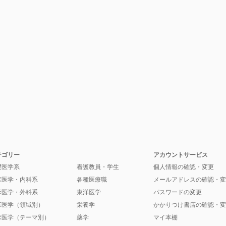
テゴリー
アカウントサービス
礎医学系
看護教員・学生
個人情報の確認・変更
床医学・内科系
各種医療職
メールアドレスの確認・変
床医学・外科系
東洋医学
パスワードの変更
床医学（領域別）
栄養学
かかりつけ書店の確認・変
床医学（テーマ別）
薬学
マイ本棚