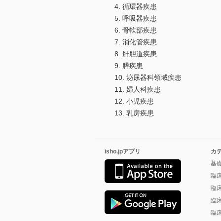
4. 循環器疾患
5. 呼吸器疾患
6. 骨軟部疾患
7. 消化管疾患
8. 肝胆道疾患
9. 膵疾患
10. 泌尿器科領域疾患
11. 婦人科疾患
12. 小児疾患
13. 乳房疾患
isho.jpアプリ
カ
基
臨
臨
臨
臨