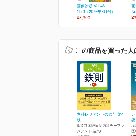
画像診断 Vol.46
画
No.9（2026年8月号）
N
¥3,300
¥3
この商品を買った人
内科レジデントの鉄則 第4
レ
版
療
聖路加国際病院内科チーフレ
塩
ジデント(編集)
医