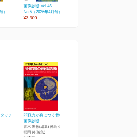
画像診断 Vol.46
画像診断 Vol.46
画
月号）
No.5（2026年4月号）
No.4（2026年増刊号）
N
¥3,300
¥6,050
¥
トタッチ
即戦力が身につく骨軟部の
画像診断
青木 隆敏(編集) 神島 保(編集)
稲岡 努(編集)