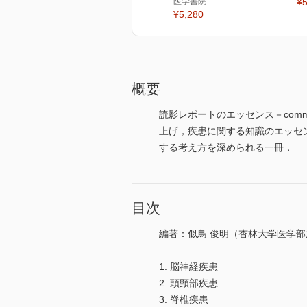
医学書院
¥5
¥5,280
概要
読影レポートのエッセンス－commo
上げ，疾患に関する知識のエッセ
する考え方を深められる一冊．
目次
編著：似鳥 俊明（杏林大学医学
1. 脳神経疾患
2. 頭頸部疾患
3. 脊椎疾患