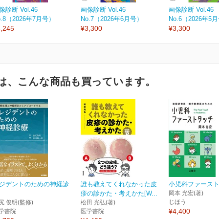
像診断 Vol.46
画像診断 Vol.46
画像診断 Vol.46
o.8（2026年7月号）
No.7（2026年6月号）
No.6（2026年5
,245
¥3,300
¥3,300
は、こんな商品も買っています。
ジデントのための神経診
誰も教えてくれなかった皮
小児科ファース
疹の診かた・考えかた[W...
岡本 光宏(著)
じほう
尻 俊明(監修)
松田 光弘(著)
¥4,400
学書院
医学書院