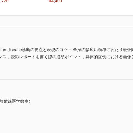
,720
¥4,400
n disease診断の要点と表現のコツ－ 全身の幅広い領域にわたり最低限知ら
ンス，読影レポートを書く際の必須ポイント，具体的症例における画像
部放射線医学教室）