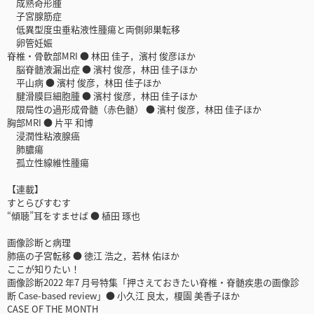
成熟奇形腫
子宮腺筋症
低異型度虫垂粘液性腫瘍と両側卵巣転移
卵管妊娠
脊椎・骨軟部MRI ● 林田 佳子，濱村 俊彦ほか
脳脊髄液漏出症 ● 濱村 俊彦，林田 佳子ほか
平山病 ● 濱村 俊彦，林田 佳子ほか
腱滑膜巨細胞腫 ● 濱村 俊彦，林田 佳子ほか
限局性の過形成骨髄（赤色髄） ● 濱村 俊彦，林田 佳子ほか
胸部MRI ● 片平 和博
浸潤性粘液腺癌
肺膿瘍
孤立性線維性腫瘍
【連載】
すとらびすむす
“傾聴”耳をすませば ● 植田 琢也
画像診断と病理
肺癌の子宮転移 ● 徳江 浩之，若林 佑ほか
ここが知りたい！
画像診断2022 年7 月号特集「押さえておきたい脊椎・脊髄疾患の画像診
断 Case-based review」● 小久江 良太，榎園 美香子ほか
CASE OF THE MONTH