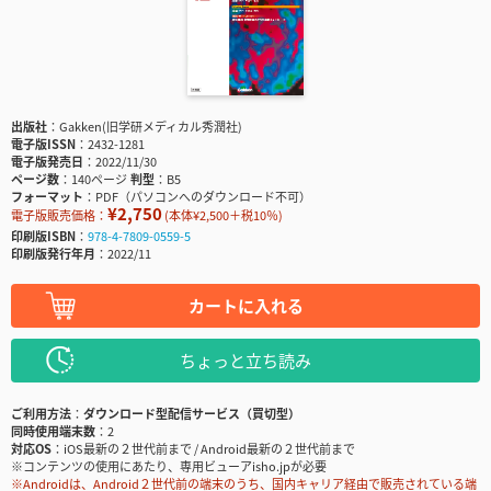
出版社
Gakken(旧学研メディカル秀潤社)
電子版ISSN
2432-1281
電子版発売日
2022/11/30
ページ数
140ページ
判型
B5
フォーマット
PDF（パソコンへのダウンロード不可）
¥2,750
電子版販売価格：
(本体¥2,500＋税10％)
印刷版ISBN
978-4-7809-0559-5
印刷版発行年月
2022/11
カートに入れる
ちょっと立ち読み
ご利用方法
ダウンロード型配信サービス（買切型）
同時使用端末数
2
対応OS
iOS最新の２世代前まで / Android最新の２世代前まで
※コンテンツの使用にあたり、専用ビューアisho.jpが必要
※Androidは、Android２世代前の端末のうち、国内キャリア経由で販売されている端