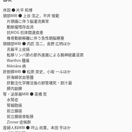
序説 ● 片平 和博
頭部MRI ● 上谷 浩之，平井 俊範
片頭痛に伴う脳灌流異常
動脈瘤残存血流
抗MOG 抗体関連疾患
椎骨動脈解離に伴う急性期脳梗塞
頭頸部MRI ● 内匠 浩二，長野 広明ほか
舌扁平上皮癌
転移リンパ節の節外進展による腕神経叢浸潤
Warthin 腫瘍
Ménière 病
肝胆膵MRI ● 松原 崇史，小坂 一斗ほか
肝海綿状血管腫
肝動注化学療法後の胆管壊死・胆汁漏
膵内副脾
腎・泌尿器MRI ● 髙橋 哲
水腎症
腎細胞癌
前立腺癌
前立腺癌骨転移
Zinner 症候群
産婦人科MRI ● 坪山 尚寛，本田 亨ほか