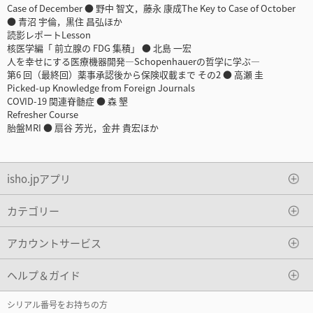
Case of December ● 野中 智文，藤永 康成The Key to Case of October
● 青沼 宇倫，黒住 昌弘ほか
読影レポートLesson
核医学編「 前立腺の FDG 集積」 ● 北島 一宏
人を幸せにする医療機器開発―Schopenhauerの哲学に学ぶ―
第6 回（最終回）薬事承認後から保険収載まで その2 ● 高瀬 圭
Picked-up Knowledge from Foreign Journals
COVID-19 関連脊髄症 ● 森 墾
Refresher Course
胎盤MRI ● 扇谷 芳光，金井 貴宏ほか
isho.jpアプリ
カテゴリー
アカウントサービス
ヘルプ＆ガイド
シリアル番号をお持ちの方