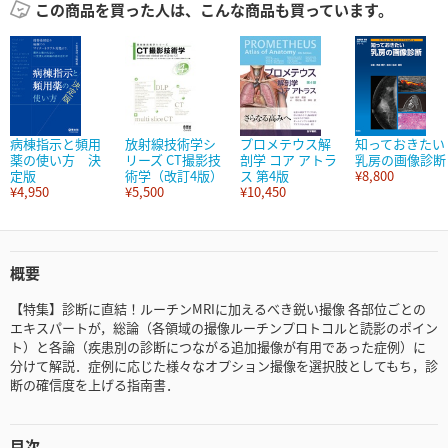
この商品を買った人は、こんな商品も買っています。
病棟指示と頻用
放射線技術学シ
プロメテウス解
知っておきたい
薬の使い方 決
リーズ CT撮影技
剖学 コア アトラ
乳房の画像診断
定版
術学（改訂4版）
ス 第4版
¥8,800
¥4,950
¥5,500
¥10,450
概要
【特集】診断に直結！ルーチンMRIに加えるべき鋭い撮像 各部位ごとの
エキスパートが，総論（各領域の撮像ルーチンプロトコルと読影のポイン
ト）と各論（疾患別の診断につながる追加撮像が有用であった症例）に
分けて解説．症例に応じた様々なオプション撮像を選択肢としてもち，診
断の確信度を上げる指南書．
目次