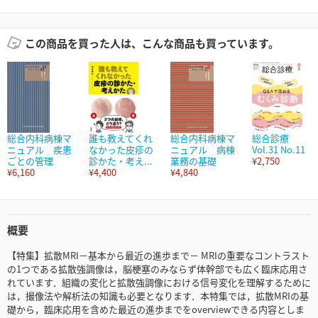
この商品を買った人は、こんな商品も買っています。
総合内科病棟マ
誰も教えてくれ
総合内科病棟マ
総合診療
ニュアル 疾患
なかった皮疹の
ニュアル 病棟
Vol.31 No.11
ごとの管理
診かた・考え...
業務の基礎
¥2,750
¥6,160
¥4,400
¥4,840
概要
【特集】拡散MRI－基本から最近の進歩まで－ MRIの重要なコントラスト
の1つである拡散強調像は，脳梗塞のみならず体幹部でも広く臨床応用さ
れています．組織の変化と拡散強調像における信号変化を理解するために
は，撮像法や解析法の知識も必要となります．本特集では，拡散MRIの基
礎から，臨床応用を含めた最近の進歩までをoverviewできる内容としま