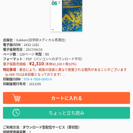
出版社
Gakken(旧学研メディカル秀潤社)
電子版ISSN
2432-1281
電子版発売日
2017/04/10
ページ数
128ページ
判型
B5
フォーマット
PDF（パソコンへのダウンロード不可）
¥2,310
電子版販売価格：
(本体¥2,100＋税10％)
特記事項
都合により，紙版の誌面と異なり割愛される箇所があることがございます
（p.688-701は未収載となっております）．
印刷版ISBN
978-4-7809-0043-9
印刷版発行年月
2013/05
カートに入れる
ちょっと立ち読み
ご利用方法
ダウンロード型配信サービス（買切型）
同時使用端末数
2