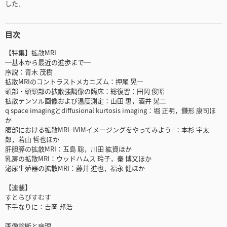
した．
目次
【特集】拡散MRI
─基本から最近の進歩まで─
序説：青木 茂樹
拡散MRIのコントラストメカニズム：押尾 晃一
頭部・頭頸部の拡散強調像の臨床：総復習：田岡 俊昭
拡散テンソル画像および温度測定：山田 惠，酒井 晃二
q space imagingとdiffusional kurtosis imaging：堀 正明，鎌形 康司ほ
か
腹部における拡散MRI−IVIMイメージングをやってみよう−：本杉 宇太
郎，若山 哲也ほか
肝胆膵の拡散MRI：五島 聡，川田 紘資ほか
乳房の拡散MRI：ウッドハムス 玲子，秦 博文ほか
泌尿生殖器の拡散MRI：藤井 進也，福永 健ほか
【連載】
すとらびすむす
下手なりに：吉岡 邦浩
画像診断と病理