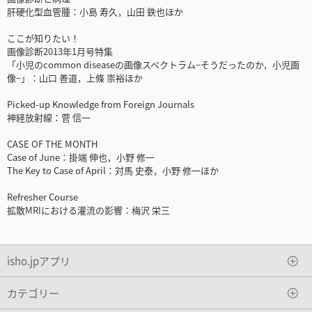
肝硬化型血管腫：小島 寿久，山田 鉄也ほか
ここが知りたい！
画像診断2013年1月号特集
「小児のcommon diseaseの画像スペクトラム−そうだったのか，小児画
像−」：山口 善道，上條 崇裕ほか
Picked-up Knowledge from Foreign Journals
神経放射線：菅 信一
CASE OF THE MONTH
Case of June：掛端 伸也，小野 修一
The Key to Case of April：対馬 史泰，小野 修一ほか
Refresher Course
拡散MRIにおける灌流の影響：梅沢 栄三
isho.jpアプリ
カテゴリー