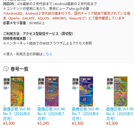
対応OS
iOS最新の２世代前まで / Android最新の２世代前まで
※コンテンツの使用にあたり、専用ビューアisho.jpが必要
※Androidは、Android２世代前の端末のうち、国内キャリア経由で販売されている端
末（Xperia、GALAXY、AQUOS、ARROWS、Nexusなど）にて動作確認しています
必要メモリ容量
60 MB以上
ご利用方法
アクセス型配信サービス（買切型）
同時使用端末数
1
※インターネット経由でのWEBブラウザによるアクセス参照
※導入・利用方法の詳細は
こちら
巻号一覧
画像診断 Vol.46
画像診断 Vol.46
画像診断 Vol.46
画像診断 Vol.46
No.9（2026年8
No.8（2026年7
No.7（2026年6
No.6（2026年5
月号）
月号）
月号）
月号）
¥3,300
¥3,245
¥3,300
¥3,300